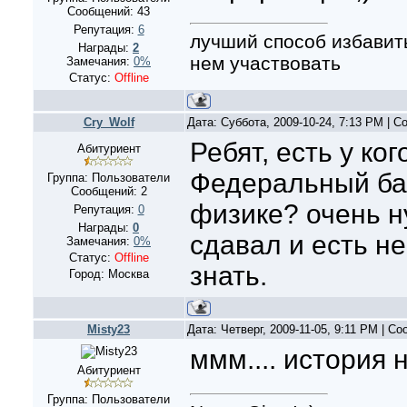
Сообщений:
43
Репутация:
6
лучший способ избавить
Награды:
2
нем участвовать
Замечания:
0%
Статус:
Offline
Cry_Wolf
Дата: Суббота, 2009-10-24, 7:13 PM | 
Ребят, есть у ког
Абитуриент
Федеральный ба
Группа: Пользователи
Сообщений:
2
физике? очень н
Репутация:
0
Награды:
0
сдавал и есть н
Замечания:
0%
Статус:
Offline
знать.
Город: Москва
Misty23
Дата: Четверг, 2009-11-05, 9:11 PM | С
ммм.... история 
Абитуриент
Группа: Пользователи