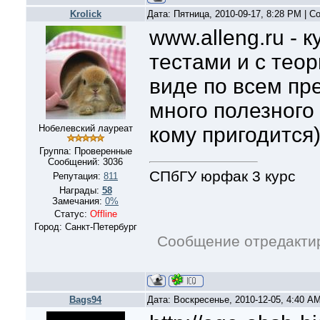
Krolick
Дата: Пятница, 2010-09-17, 8:28 PM | 
www.alleng.ru - к
тестами и с тео
виде по всем пр
много полезного
Нобелевский лауреат
кому пригодится
Группа: Проверенные
Сообщений:
3036
СПбГУ юрфак 3 курс
Репутация:
811
Награды:
58
Замечания:
0%
Статус:
Offline
Город: Санкт-Петербург
Сообщение отредакти
Bags94
Дата: Воскресенье, 2010-12-05, 4:40 A