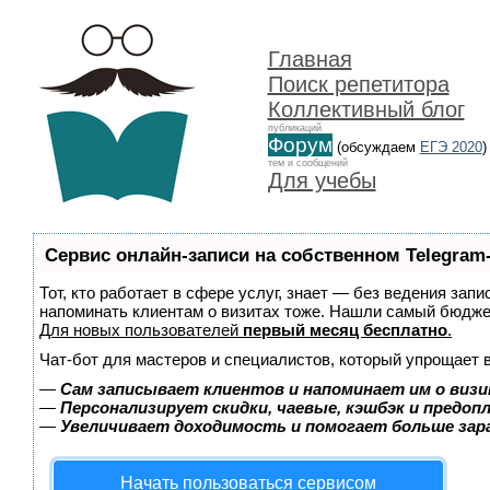
Главная
Поиск репетитора
Коллективный блог
публикаций
Форум
(обсуждаем
ЕГЭ 2020
)
тем и сообщений
Для учебы
Сервис онлайн-записи на собственном Telegram
Тот, кто работает в сфере услуг, знает — без ведения запи
напоминать клиентам о визитах тоже. Нашли самый бюдж
Для новых пользователей
первый месяц бесплатно
.
Чат-бот для мастеров и специалистов, который упрощает 
—
Сам записывает клиентов и напоминает им о визи
—
Персонализирует скидки, чаевые, кэшбэк и предоп
—
Увеличивает доходимость и помогает больше за
Начать пользоваться сервисом