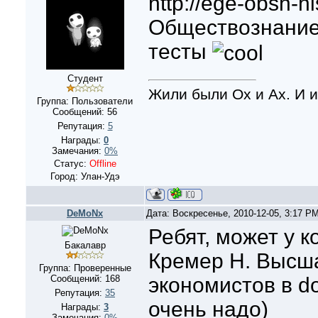
http://ege-obsh-hi
Обществознание
тесты
Студент
Жили были Ох и Ах. И и
Группа: Пользователи
Сообщений:
56
Репутация:
5
Награды:
0
Замечания:
0%
Статус:
Offline
Город: Улан-Удэ
DeMoNx
Дата: Воскресенье, 2010-12-05, 3:17 P
Ребят, может у к
Бакалавр
Кремер Н. Высш
Группа: Проверенные
Сообщений:
168
экономистов в d
Репутация:
35
очень надо)
Награды:
3
Замечания:
0%