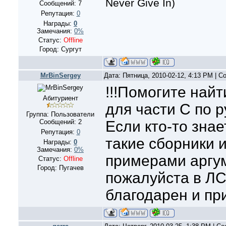
Never Give In)
Сообщений:
7
Репутация:
0
Награды:
0
Замечания:
0%
Статус:
Offline
Город: Сургут
MrBinSergey
Дата: Пятница, 2010-02-12, 4:13 PM | 
!!!Помогите най
Абитуриент
для части С по р
Группа: Пользователи
Сообщений:
2
Если кто-то знае
Репутация:
0
такие сборники 
Награды:
0
Замечания:
0%
примерами аргу
Статус:
Offline
Город: Пугачев
пожалуйста в ЛС!
благодарен и при