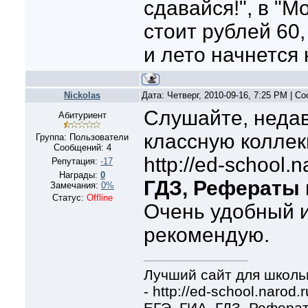
сдавайся!", в "М
стоит рублей 60
и лето начнется 
Nickolas
Дата: Четверг, 2010-09-16, 7:25 PM | 
Слушайте, недав
Абитуриент
классную колле
Группа: Пользователи
Сообщений:
4
http://ed-school.n
Репутация:
-17
Награды:
0
ГДЗ, Рефераты
Замечания:
0%
Статус:
Offline
Очень удобный и
рекомендую.
Лучший сайт для школь
- http://ed-school.narod.r
ЕГЭ, ГИА, ГДЗ, Реферат