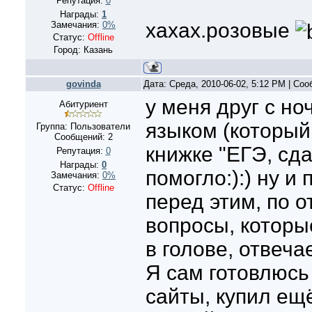
Репутация:
0
Награды:
1
хахах.розовые
Замечания:
0%
Статус:
Offline
Город: Казань
govinda
Дата: Среда, 2010-06-02, 5:12 PM | Со
у меня друг с но
Абитуриент
языком (который
Группа: Пользователи
Сообщений:
2
книжке "ЕГЭ, сда
Репутация:
0
Награды:
0
помогло:):) ну и
Замечания:
0%
Статус:
Offline
перед этим, по о
вопросы, которы
в голове, отвечае
Я сам готовлюсь
сайты, купил ещ