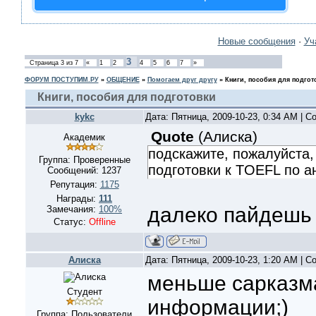
Новые сообщения
·
Уч
3
Страница
3
из
7
«
1
2
4
5
6
7
»
ФОРУМ ПОСТУПИМ.РУ
»
ОБЩЕНИЕ
»
Помогаем друг другу
»
Книги, пособия для подгот
Книги, пособия для подготовки
kykc
Дата: Пятница, 2009-10-23, 0:34 AM | 
Quote
(
Алиска
)
Академик
подскажите, пожалуйста,
Группа: Проверенные
подготовки к TOEFL по а
Сообщений:
1237
Репутация:
1175
Награды:
111
далеко пайдеш
Замечания:
100%
Статус:
Offline
Алиска
Дата: Пятница, 2009-10-23, 1:20 AM | 
меньше сарказм
Студент
информации;)
Группа: Пользователи