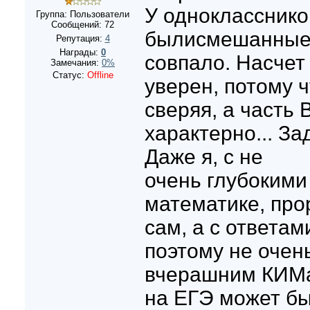
У однокласснико
Группа: Пользователи
Сообщений:
72
былисмешанные,
Репутация:
4
Награды:
0
совпало. Насчет
Замечания:
0%
Статус:
Offline
уверен, потому ч
сверяя, а часть 
характерно... За
Даже я, с не
очень глубокими
математике, про
сам, а с ответам
поэтому не очен
вчерашним КИМам
на ЕГЭ может бы