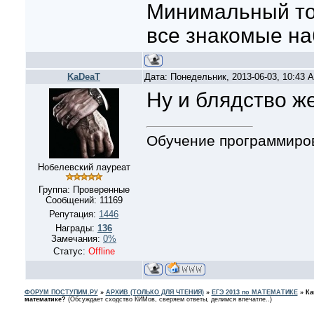
Минимальный то
все знакомые на
KaDeaT
Дата: Понедельник, 2013-06-03, 10:43
Ну и блядство же
Обучение программиро
Нобелевский лауреат
Группа: Проверенные
Сообщений:
11169
Репутация:
1446
Награды:
136
Замечания:
0%
Статус:
Offline
ФОРУМ ПОСТУПИМ.РУ
»
АРХИВ (ТОЛЬКО ДЛЯ ЧТЕНИЯ)
»
ЕГЭ 2013 по МАТЕМАТИКЕ
»
Ка
математике?
(Обсуждает сходство КИМов, сверяем ответы, делимся впечатле..)