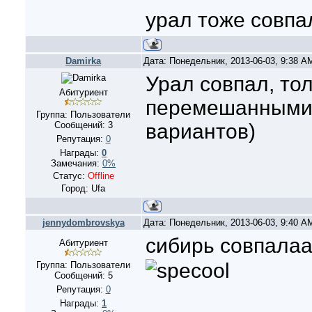
урал тоже совпа
Damirka
Дата: Понедельник, 2013-06-03, 9:38 
Урал совпал, то
Абитуриент
перемешанными 
Группа: Пользователи
Сообщений:
3
вариантов)
Репутация:
0
Награды:
0
Замечания:
0%
Статус:
Offline
Город: Ufa
jennydombrovskya
Дата: Понедельник, 2013-06-03, 9:40 
сибирь совпала
Абитуриент
Группа: Пользователи
Сообщений:
5
Репутация:
0
Награды:
1