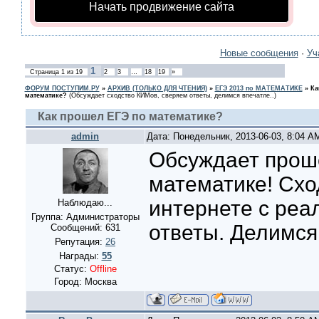
Начать продвижение сайта
Новые сообщения
·
Уч
1
Страница
1
из
19
2
3
…
18
19
»
ФОРУМ ПОСТУПИМ.РУ
»
АРХИВ (ТОЛЬКО ДЛЯ ЧТЕНИЯ)
»
ЕГЭ 2013 по МАТЕМАТИКЕ
»
Ка
математике?
(Обсуждает сходство КИМов, сверяем ответы, делимся впечатле..)
Как прошел ЕГЭ по математике?
admin
Дата: Понедельник, 2013-06-03, 8:04 
Обсуждает прош
математике! Схо
интернете с ре
Наблюдаю...
Группа: Администраторы
ответы. Делимся
Сообщений:
631
Репутация:
26
Награды:
55
Статус:
Offline
Город: Москва