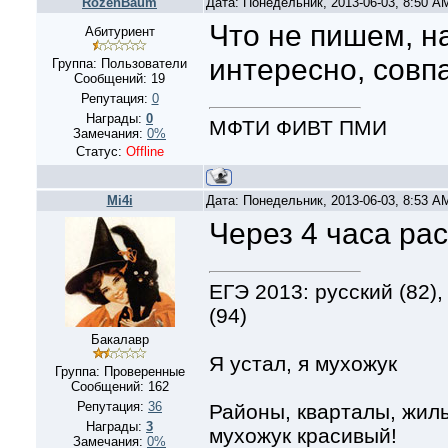
RozenBaum
Дата: Понедельник, 2013-06-03, 8:50 
Что не пишем, н
Абитуриент
интересно, совпа
Группа: Пользователи
Сообщений:
19
Репутация:
0
Награды:
0
МФТИ ФИВТ ПМИ
Замечания:
0%
Статус:
Offline
Mi4i
Дата: Понедельник, 2013-06-03, 8:53 
Через 4 часа рас
ЕГЭ 2013: русский (82),
(94)
Бакалавр
Я устал, я мухожук
Группа: Проверенные
Сообщений:
162
Репутация:
36
Районы, кварталы, жилы
Награды:
3
мухожук красивый!
Замечания:
0%