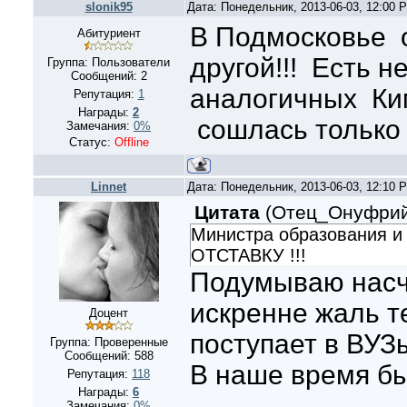
slonik95
Дата: Понедельник, 2013-06-03, 12:00
В Подмосковье о
Абитуриент
другой!!! Есть н
Группа: Пользователи
Сообщений:
2
аналогичных Ки
Репутация:
1
Награды:
2
сошлась только 
Замечания:
0%
Статус:
Offline
Linnet
Дата: Понедельник, 2013-06-03, 12:10
Цитата
(
Отец_Онуфри
Министра образования и н
ОТСТАВКУ !!!
Подумываю насч
искренне жаль т
Доцент
поступает в ВУЗы
Группа: Проверенные
Сообщений:
588
В наше время был
Репутация:
118
Награды:
6
Замечания:
0%