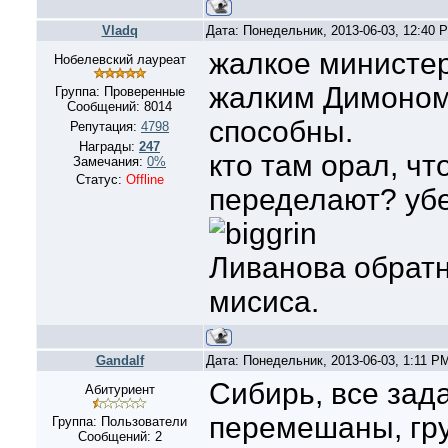
Vladq
Дата: Понедельник, 2013-06-03, 12:40
жалкое министер
Нобелевский лауреат
жалким Димоном 
Группа: Проверенные
Сообщений:
8014
способны.
Репутация:
4798
Награды:
247
кто там орал, чт
Замечания:
0%
Статус:
Offline
переделают? убе
Ливанова обратн
мисиса.
Gandalf
Дата: Понедельник, 2013-06-03, 1:11 P
Сибирь, все зад
Абитуриент
перемешаны, гр
Группа: Пользователи
Сообщений:
2