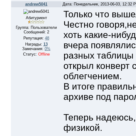
andrew5041
Дата: Понедельник, 2013-06-03, 12:32
Только что выше
Абитуриент
Честно говоря,н
Группа: Пользователи
Сообщений:
2
хоть какие-нибу
Репутация:
48
вчера появлялис
Награды:
13
Замечания:
0%
разных таблицы 
Статус:
Offline
открыл конверт 
облегчением.
В итоге правиль
архиве под паро
Теперь надеюсь,ч
физикой.