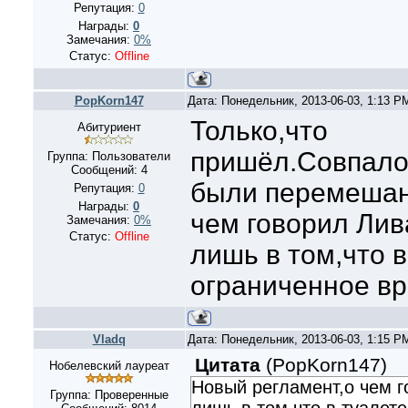
Репутация:
0
Награды:
0
Замечания:
0%
Статус:
Offline
PopKorn147
Дата: Понедельник, 2013-06-03, 1:13 
Только,что
Абитуриент
пришёл.Совпало
Группа: Пользователи
Сообщений:
4
были перемешан
Репутация:
0
Награды:
0
чем говорил Лив
Замечания:
0%
Статус:
Offline
лишь в том,что в
ограниченное вр
Vladq
Дата: Понедельник, 2013-06-03, 1:15 
Цитата
(
PopKorn147
)
Нобелевский лауреат
Новый регламент,о чем 
Группа: Проверенные