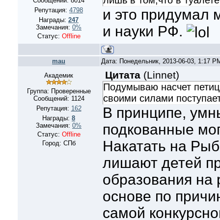
лишь в том,что в туалете
Сообщений:
8014
Репутация:
4798
и это придумал 
Награды:
247
и науки РФ.
Замечания:
0%
Статус:
Offline
mau
Дата: Понедельник, 2013-06-03, 1:17 
Цитата
(
Linnet
)
Академик
Подумываю насчет петици
Группа: Проверенные
своими силами поступае
Сообщений:
1124
Репутация:
162
В принципе, умн
Награды:
8
подкованные мог
Замечания:
0%
Статус:
Offline
Накатать на Рыб
Город: СПб
лишают детей пр
образования на 
основе по причи
самой конкурсно