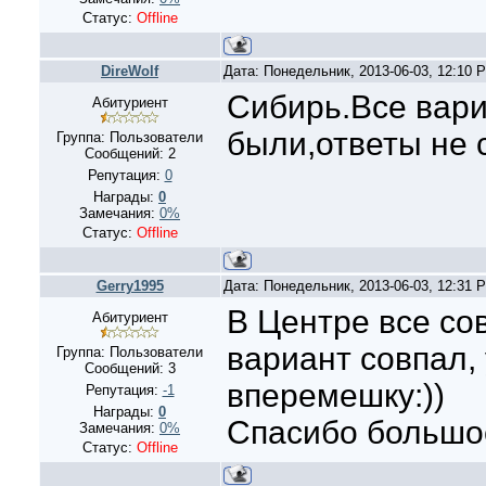
Статус:
Offline
DireWolf
Дата: Понедельник, 2013-06-03, 12:10
Сибирь.Все вар
Абитуриент
были,ответы не 
Группа: Пользователи
Сообщений:
2
Репутация:
0
Награды:
0
Замечания:
0%
Статус:
Offline
Gerry1995
Дата: Понедельник, 2013-06-03, 12:31
В Центре все со
Абитуриент
вариант совпал,
Группа: Пользователи
Сообщений:
3
вперемешку:))
Репутация:
-1
Награды:
0
Спасибо большое 
Замечания:
0%
Статус:
Offline