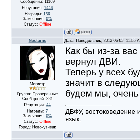
Сообщений:
11169
Репутация:
1446
Награды:
136
Замечания:
0%
Статус:
Offline
Nocturne
Дата: Понедельник, 2013-06-03, 11:55 
Как бы из-за вас
вернул ДВИ.
Теперь у всех бу
значит в следую
Магистр
будем мы, очень 
Группа: Проверенные
Сообщений:
231
Репутация:
44
ДВФУ, востоковедение 
Награды:
7
Замечания:
0%
язык.
Статус:
Offline
Город: Новокузнецк