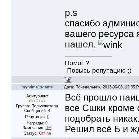
p.s
спасибо админис
вашего ресурса 
нашел.
Помог ?
-Повысь репутацию ;)
myn4me1sdante
Дата: Понедельник, 2013-06-03, 12:35
Всё прошло наи
Абитуриент
все Сшки кроме с
Группа: Пользователи
Сообщений:
4
подобрать никак.
Репутация:
0
Награды:
0
Решил всё Б и ж
Замечания:
0%
Статус:
Offline