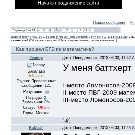
Начать продвижение сайта
Новые сообщения
·
Уч
3
Страница
3
из
19
«
1
2
4
5
…
18
19
»
ФОРУМ ПОСТУПИМ.РУ
»
АРХИВ (ТОЛЬКО ДЛЯ ЧТЕНИЯ)
»
ЕГЭ 2013 по МАТЕМАТИКЕ
»
Ка
математике?
(Обсуждает сходство КИМов, сверяем ответы, делимся впечатле..)
Как прошел ЕГЭ по математике?
Jeanny
Дата: Понедельник, 2013-06-03, 11:42 
У меня баттхерт
Бакалавр
Группа: Проверенные
I-место Ломоносов-200
Сообщений:
121
II-место ПВГ-2009 мате
Репутация:
66
Награды:
2
III-место Ломоносов-20
Замечания:
0%
Статус:
Offline
Город: Москва
KaDeaT
Дата: Понедельник, 2013-06-03, 11:44 