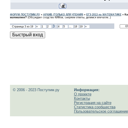
ФОРУМ ПОСТУПИМ.РУ
»
АРХИВ (ТОЛЬКО ДЛЯ ЧТЕНИЯ)
»
ЕГЭ 2013 по МАТЕМАТИКЕ
»
Ка
математике?
(Обсуждает сходство КИМов, сверяем ответы, делимся впечатле..)
3
Страница
3
из
19
«
1
2
4
5
…
18
19
»
© 2006 - 2023 Поступим.ру
Информация:
О проекте
Контакты
Регистрация на сайте
Статистика сообщества
Пользовательское соглашение