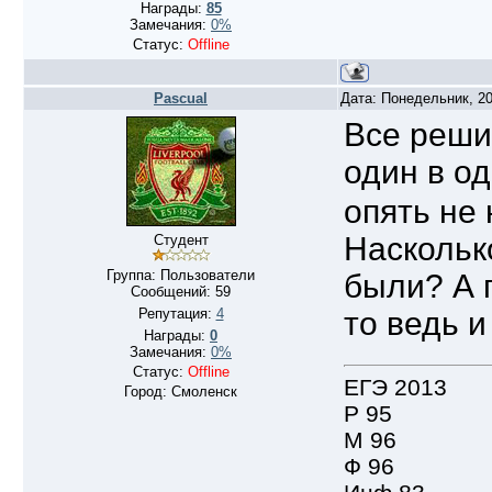
Награды:
85
Замечания:
0%
Статус:
Offline
Pascual
Дата: Понедельник, 20
Все решил
один в од
опять не
Наскольк
Студент
Группа: Пользователи
были? А 
Сообщений:
59
Репутация:
4
то ведь 
Награды:
0
Замечания:
0%
Статус:
Offline
ЕГЭ 2013
Город: Смоленск
Р 95
М 96
Ф 96