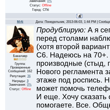
Замечания:
0%
Статус:
Offline
Город: СПб
Mi4i
Дата: Понедельник, 2013-06-03, 1:44 PM | Сообщ
Продублирую:
А я се
перед столами наблю
(хотя второй вариант
С6. Надеюсь на 70+. 
Бакалавр
производные (стыд, п
Группа:
Проверенные
Нового регламента з
Сообщений:
162
Репутация:
36
этаже под роспись. 
Награды:
3
Замечания:
0%
может помочь телефо
Статус:
Offline
И еще. Хочу сказать
помогаете. Все. Общн