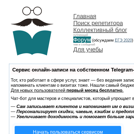
Главная
Поиск репетитора
Коллективный блог
публикаций
Форум
(обсуждаем
ЕГЭ 2020
)
тем и сообщений
Для учебы
Сервис онлайн-записи на собственном Telegram
Тот, кто работает в сфере услуг, знает — без ведения запи
напоминать клиентам о визитах тоже. Нашли самый бюдж
Для новых пользователей
первый месяц бесплатно
.
Чат-бот для мастеров и специалистов, который упрощает 
—
Сам записывает клиентов и напоминает им о визи
—
Персонализирует скидки, чаевые, кэшбэк и предоп
—
Увеличивает доходимость и помогает больше за
Начать пользоваться сервисом