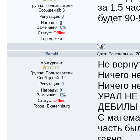
за 1.5 ч
Группа: Пользователи
Сообщений:
3
будет 90-
Репутация:
0
Награды:
0
Замечания:
0%
Статус:
Offline
Город: Ekb
ВасяN
Дата: Понедельник, 20
Не верну
Абитуриент
Ничего не
Группа: Пользователи
Сообщений:
12
Ничего н
Репутация:
0
Награды:
0
УРАЛ НЕ 
Замечания:
0%
Статус:
Offline
ДЕБИЛЫ 
Город: Ekaterinburg
С матема
часть был
гавно.