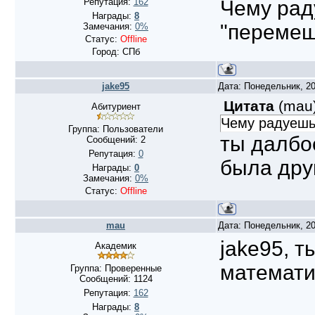
Репутация:
162
Чему рад
Награды:
8
"перемеше
Замечания:
0%
Статус:
Offline
Город: СПб
jake95
Дата: Понедельник, 20
Цитата
(
mau
Абитуриент
Чему радуешь
Группа: Пользователи
ты далбое
Сообщений:
2
Репутация:
0
была дру
Награды:
0
Замечания:
0%
Статус:
Offline
mau
Дата: Понедельник, 20
jake95, 
Академик
математи
Группа: Проверенные
Сообщений:
1124
Репутация:
162
Награды:
8