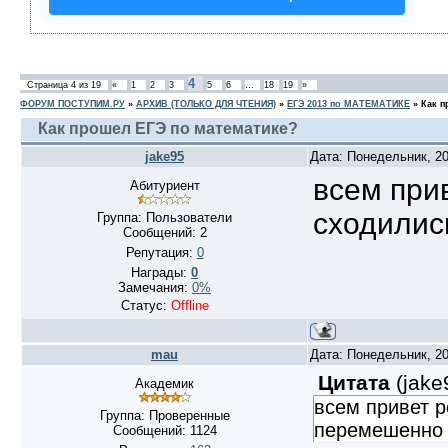
4
Страница
4
из
19
«
1
2
3
5
6
…
18
19
»
ФОРУМ ПОСТУПИМ.РУ
»
АРХИВ (ТОЛЬКО ДЛЯ ЧТЕНИЯ)
»
ЕГЭ 2013 по МАТЕМАТИКЕ
»
Как п
Как прошел ЕГЭ по математике?
jake95
Дата: Понедельник, 20
всем при
Абитуриент
сходилис
Группа: Пользователи
Сообщений:
2
Репутация:
0
Награды:
0
Замечания:
0%
Статус:
Offline
mau
Дата: Понедельник, 20
Цитата
(
jake
Академик
всем привет р
Группа: Проверенные
перемешенно 
Сообщений:
1124