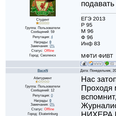
подавать 
ЕГЭ 2013
Студент
Р 95
Группа: Пользователи
М 96
Сообщений:
59
Ф 96
Репутация:
4
Награды:
0
Инф 83
Замечания:
0%
Статус:
Offline
МФТИ ФИВТ
Город: Смоленск
ВасяN
Дата: Понедельник, 20
Нас зато
Абитуриент
Проходя м
Группа: Пользователи
Сообщений:
12
вспомнит,
Репутация:
0
Награды:
0
Журнали
Замечания:
0%
Статус:
Offline
НИХЕРА 
Город: Ekaterinburg