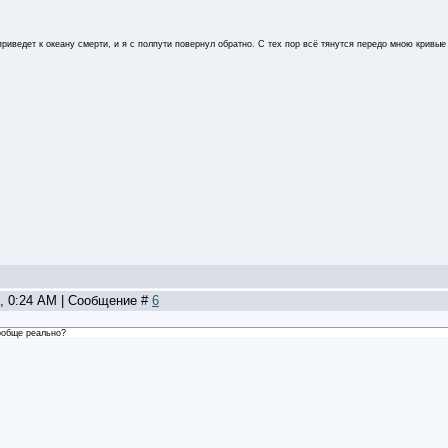
приведет к океану смерти, и я с полпути повернул обратно. С тех пор всё тянутся передо мною кривые 
9, 0:24 AM | Сообщение #
6
ообще реально?