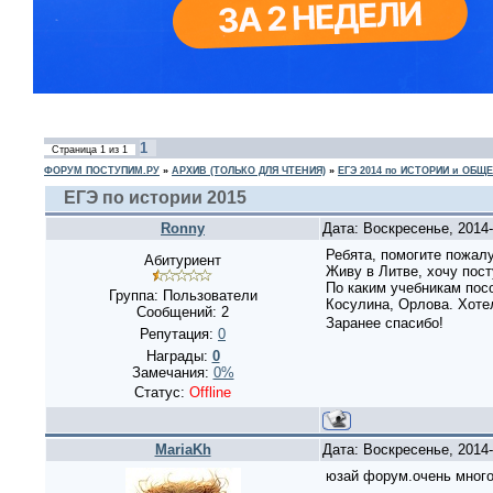
1
Страница
1
из
1
ФОРУМ ПОСТУПИМ.РУ
»
АРХИВ (ТОЛЬКО ДЛЯ ЧТЕНИЯ)
»
ЕГЭ 2014 по ИСТОРИИ и ОБ
ЕГЭ по истории 2015
Ronny
Дата: Воскресенье, 2014
Ребята, помогите пожалу
Абитуриент
Живу в Литве, хочу пос
По каким учебникам пос
Группа: Пользователи
Косулина, Орлова. Хот
Сообщений:
2
Заранее спасибо!
Репутация:
0
Награды:
0
Замечания:
0%
Статус:
Offline
MariaKh
Дата: Воскресенье, 2014
юзай форум.очень много