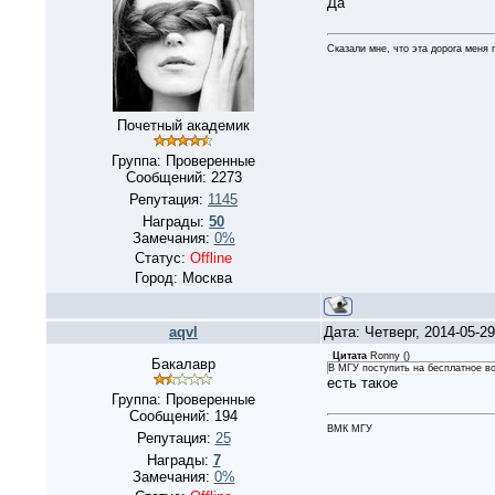
Да
Сказали мне, что эта дорога меня 
Почетный академик
Группа: Проверенные
Сообщений:
2273
Репутация:
1145
Награды:
50
Замечания:
0%
Статус:
Offline
Город: Москва
aqvl
Дата: Четверг, 2014-05-2
Цитата
Ronny
(
)
Бакалавр
В МГУ поступить на бесплатное в
есть такое
Группа: Проверенные
Сообщений:
194
ВМК МГУ
Репутация:
25
Награды:
7
Замечания:
0%