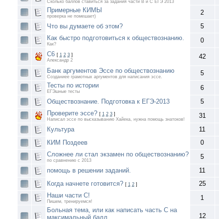
Сколько баллов ставиться за задания части В и С ЕГЭ 2013
Примерные КИМЫ
2
проверка не помешает)
Что вы думаете об этом?
5
Как быстро подготовиться к обществознанию.
0
Как?
C6
[
1
2
3
]
42
Александр 2
Банк аргументов Эссе по обществознанию
5
Созданиее грамотных аргументов для написания эссе.
Тесты по истории
6
ЕГЭшные тесты
Обществознание. Подготовка к ЕГЭ-2013
5
Проверите эссе?
[
1
2
3
]
31
Написал эссе по высказыванию Хайека, нужна помощь знатоков!
Культура
11
КИМ Поздеев
0
Сложнее ли стал экзамен по обществознанию?
5
по сравнению с 2013
помощь в решении заданий.
11
Когда начнете готовится?
25
[
1
2
]
Наши части С!
1
Пишем, тренируемся!
Больная тема, или как написать часть С на
12
максимальный балл