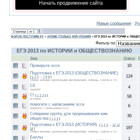
Начать продвижение сайта
Новые сообщения
·
Уч
1
Страница
1
из
1
ФОРУМ ПОСТУПИМ.РУ
»
АРХИВ (ТОЛЬКО ДЛЯ ЧТЕНИЯ)
»
ЕГЭ 2013 по ИСТОРИИ и ОБЩ
Фильтр по:
ЕГЭ 2013 по ИСТОРИИ и ОБЩЕСТВОЗНАНИЮ
Тема
Ответы
П
Проверьте эссе
10
Подготовка к ЕГЭ-2013 (ОБЩЕСТВОЗНАНИЕ).
124
[
1
2
3
…
7
8
9
]
Обмен книгами, различными материалами, помощь, советы и т.п.
С6
4
оцените
С!
[
1
2
3
4
]
58
истерия
помогите с написанием эссе
6
помогите с написанием эссе
Собираем группу для прорешивания ким
30
общества
[
1
2
3
]
Подготовка к ЕГЭ-2013 (ИСТОРИЯ).
[
1
2
3
…
12
13
197
14
]
Обмен книгами, различными материалами, помощь, советы и т.п.
Баллы
1