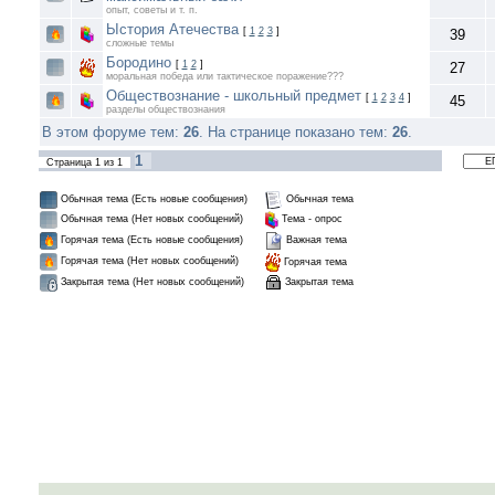
опыт, советы и т. п.
Ыстория Атечества
[
1
2
3
]
39
сложные темы
Бородино
[
1
2
]
27
моральная победа или тактическое поражение???
Обществознание - школьный предмет
[
1
2
3
4
]
45
разделы обществознания
В этом форуме тем:
26
. На странице показано тем:
26
.
1
Страница
1
из
1
Обычная тема (Есть новые сообщения)
Обычная тема
Обычная тема (Нет новых сообщений)
Тема - опрос
Горячая тема (Есть новые сообщения)
Важная тема
Горячая тема (Нет новых сообщений)
Горячая тема
Закрытая тема
Закрытая тема (Нет новых сообщений)