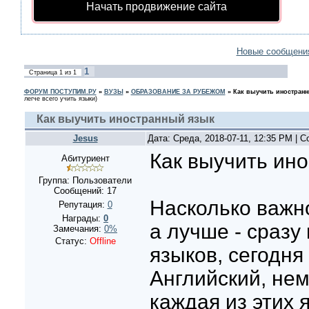
Начать продвижение сайта
Новые сообщени
1
Страница
1
из
1
ФОРУМ ПОСТУПИМ.РУ
»
ВУЗЫ
»
ОБРАЗОВАНИЕ ЗА РУБЕЖОМ
»
Как выучить иностран
легче всего учить языки)
Как выучить иностранный язык
Jesus
Дата: Среда, 2018-07-11, 12:35 PM | 
Как выучить ин
Абитуриент
Группа: Пользователи
Сообщений:
17
Насколько важно
Репутация:
0
Награды:
0
а лучше - сразу
Замечания:
0%
Статус:
Offline
языков, сегодня
Английский, нем
каждая из этих 