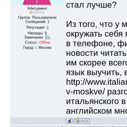
стал лучше?
Абитуриент
Группа: Пользователи
Из того, что у 
Сообщений:
1
Репутация:
0
окружать себя
Награды:
0
Замечания:
0%
в телефоне, ф
Статус:
Offline
Город: г. Москва
новости читать
им скорее всег
язык выучить, 
http://www.itali
v-moskve/ раз
итальянского в
английском мно