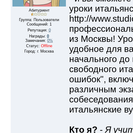
уроки итальян
Абитуриент
http://www.studi
Группа: Пользователи
Сообщений:
1
профессионал
Репутация:
0
Награды:
0
из Москвы! Уро
Замечания:
0%
Статус:
Offline
удобное для ва
Город: г. Москва
начального до
свободного ита
ошибок", включ
различным экз
собеседования
итальянские ву
Кто я?
-
Я учи