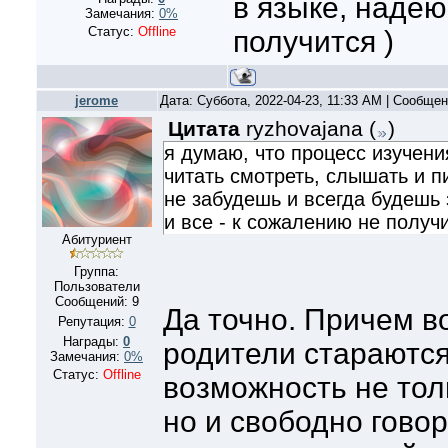
в языке, надею
Замечания:
0%
Статус:
Offline
получится )
jerome
Дата: Суббота, 2022-04-23, 11:33 AM | Сообще
Цитата
ryzhovajana
(
)
я думаю, что процесс изучени
читать смотреть, слышать и п
не забудешь и всегда будешь 
и все - к сожалению не получ
Абитуриент
Группа:
Пользователи
Сообщений:
9
Да точно. Причем в
Репутация:
0
Награды:
0
родители стараются
Замечания:
0%
Статус:
Offline
возможность не тол
но и свободно гово