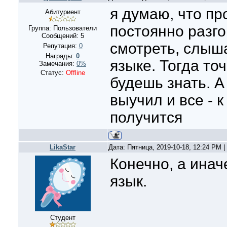
я думаю, что пр
Абитуриент
постоянно разго
Группа: Пользователи
Сообщений:
5
смотреть, слыша
Репутация:
0
Награды:
0
языке. Тогда то
Замечания:
0%
Статус:
Offline
будешь знать. А
выучил и все - 
получится
LikaStar
Дата: Пятница, 2019-10-18, 12:24 PM 
Конечно, а ина
язык.
Студент