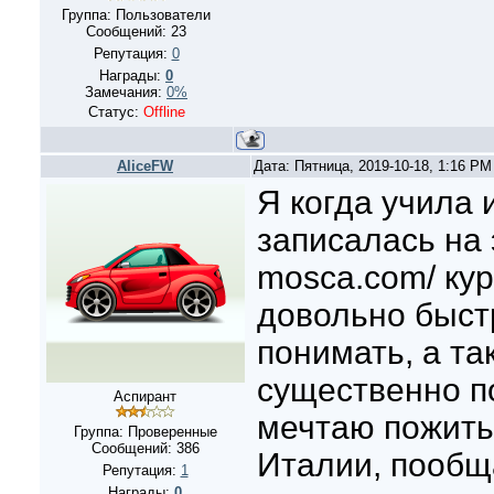
Группа: Пользователи
Сообщений:
23
Репутация:
0
Награды:
0
Замечания:
0%
Статус:
Offline
AliceFW
Дата: Пятница, 2019-10-18, 1:16 P
Я когда учила 
записалась на э
mosca.com/ кур
довольно быст
понимать, а та
существенно п
Аспирант
мечтаю пожить
Группа: Проверенные
Сообщений:
386
Италии, пообщ
Репутация:
1
Награды:
0