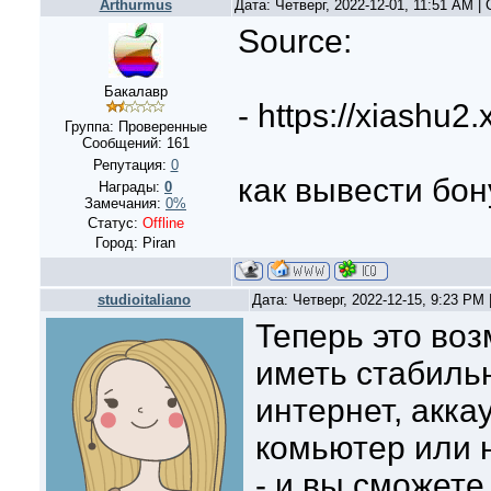
Arthurmus
Дата: Четверг, 2022-12-01, 11:51 AM 
Source:
Бакалавр
- https://xiashu2.
Группа: Проверенные
Сообщений:
161
Репутация:
0
как вывести бону
Награды:
0
Замечания:
0%
Статус:
Offline
Город: Piran
studioitaliano
Дата: Четверг, 2022-12-15, 9:23 PM
Теперь это воз
иметь стабиль
интернет, акка
комьютер или 
- и вы сможет