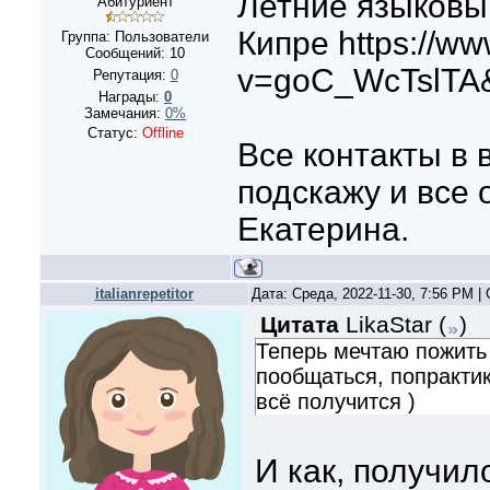
Летние языковы
Абитуриент
Кипре https://w
Группа: Пользователи
Сообщений:
10
v=goC_WcTslTA
Репутация:
0
Награды:
0
Замечания:
0%
Статус:
Offline
Все контакты в 
подскажу и все 
Екатерина.
italianrepetitor
Дата: Среда, 2022-11-30, 7:56 PM 
Цитата
LikaStar
(
)
Теперь мечтаю пожить
пообщаться, попрактик
всё получится )
И как, получил