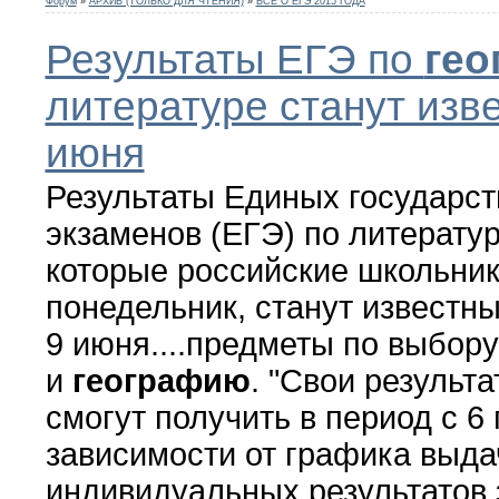
Форум
»
АРХИВ (ТОЛЬКО ДЛЯ ЧТЕНИЯ)
»
ВСЕ О ЕГЭ 2015 ГОДА
Результаты ЕГЭ по
гео
литературе станут изв
июня
Результаты Единых государс
экзаменов (ЕГЭ) по литерату
которые российские школьник
понедельник, станут известны
9 июня....предметы по выбор
и
географию
. "Свои результ
смогут получить в период с 6 
зависимости от графика выда
индивидуальных результатов э