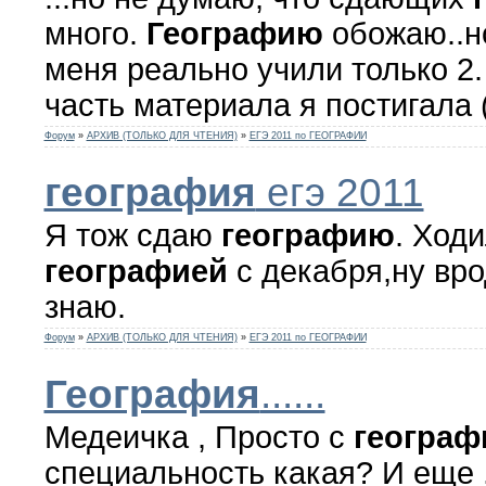
много.
Географию
обожаю..но
меня реально учили только 2.
часть материала я постигала (и
Форум
»
АРХИВ (ТОЛЬКО ДЛЯ ЧТЕНИЯ)
»
ЕГЭ 2011 по ГЕОГРАФИИ
география
егэ 2011
Я тож сдаю
географию
. Ход
географией
с декабря,ну вр
знаю.
Форум
»
АРХИВ (ТОЛЬКО ДЛЯ ЧТЕНИЯ)
»
ЕГЭ 2011 по ГЕОГРАФИИ
География
......
Медеичка , Просто с
географ
специальность какая? И еще 