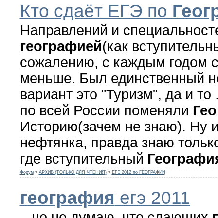
Кто сдаёт ЕГЭ по
Геог
Направлений и специальносте
географией
(как вступительны
сожалению, с каждым годом с
меньше. Был единственный 
вариант это "Туризм", да и то 
по всей России поменяли
Ге
Историю(зачем не знаю). Ну 
нефтянка, правда знаю только
где вступительный
Географи
Форум
»
АРХИВ (ТОЛЬКО ДЛЯ ЧТЕНИЯ)
»
ЕГЭ 2012 по ГЕОГРАФИИ
география
егэ 2011
...но не думаю, что сдающих