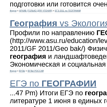
подготовки или готовится очень
Форум
»
АРХИВ (ТОЛЬКО ДЛЯ ЧТЕНИЯ)
»
ЕГЭ 2011 по ГЕОГРАФИИ
География
vs Экологи
Профили по направлению
ГЕ
(http://www.asu.ru/education/
2011/GF 2011/Geo bak/) Физи
география
и ландшафтоведе
Экономическая и социальна
Форум
»
ВУЗЫ
»
ВУЗЫ РОССИИ
ЕГЭ по
ГЕОГРАФИИ
...47 Pm) Итоги ЕГЭ по
геогр
литературе 1 июня в единых 