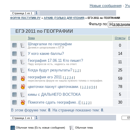
Новые сообщения
·
Уч
1
Страница
1
из
1
ФОРУМ ПОСТУПИМ.РУ
»
АРХИВ (ТОЛЬКО ДЛЯ ЧТЕНИЯ)
»
ЕГЭ 2011 по ГЕОГРАФИИ
Фильтр по:
ЕГЭ 2011 по ГЕОГРАФИИ
Тема
Ответы
П
Шпаргалки по географии
0
Делимся шпаргалками к ЕГЭ!
У кого какие баллы?
14
География 17.06.11 Кто пишет?
11
Пару вопросов есть, надеюсь на ответ.
Когда будут результаты?
25
[
1
2
]
география егэ 2011
[
1
2
3
4
]
59
пересмотрела форум не нашла нужного топика о географии.
цветочки пахнут цветочками.
78
[
1
2
3
4
5
6
]
кимы с ДАЛЬНЕГО ВОСТОКА
5
Помогите сдать географию..((
30
[
1
2
3
]
В этом форуме тем:
8
. На странице показано тем:
8
.
1
Страница
1
из
1
Обычная тема (Есть новые сообщения)
Обычная тема