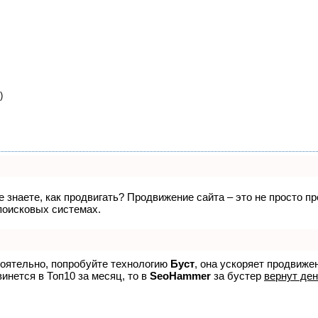
)
не знаете, как продвигать? Продвижение сайта – это не просто 
поисковых системах.
тоятельно, попробуйте технологию
Буст
, она ускоряет продвиже
винется в Топ10 за месяц, то в
SeoHammer
за бустер
вернут ден