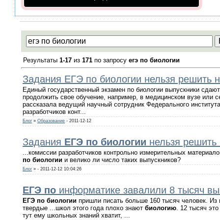
Результаты
1-17
из
171
по запросу
егэ по биологии
Задания ЕГЭ по биологии нельзя решить н
Единый государственный экзамен по биологии выпускники сдают
продолжить свое обучение, например, в медицинском вузе или 
рассказала ведущий научный сотрудник Федерального института
разработчиков конт
...
Блог
»
Образование
- 2011-12-12
Задания
ЕГЭ
по
биологии
нельзя решить 
...комиссии разработчиков контрольно измерительных материал
по
биологии
и велико ли число таких выпускников?
Блог
»
- 2011-12-12 10:04:26
ЕГЭ
по
информатике завалили 8 тысяч вы
ЕГЭ
по
биологии
пришли писать больше 160 тысяч человек. Из 
твердые ...школ этого года плохо знают
биологию
. 12 тысяч эт
тут ему школьных знаний хватит, ...