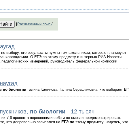
[
Расширенный поиск
]
аугад
 по выбору, его результаты нужны тем школьникам, которые планируют
сельхозакадемии. О ЕГЭ по этому предмету в интервью РИА Новости
 педагогических измерений, руководитель федеральной комиссии
наугад
ов
по
биологии
Галина Калинова. Галина Серафимовна, кто выбирает
ЕГ
пускников,
по
биологии
- 12 тысяч
них 7,6 процента переоценили себя и не смогли продемонстрировать
о те, кто добровольно записался на
ЕГЭ
по
этому предмету, надеясь, что