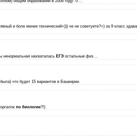
лном) общем образовании в 2008 году: 0 ...
вный и боле менее технический=))) че не советуете?=) за 9 класс здав
олы ненормальная нахваталась
ЕГЭ
остальные физ ...
 была) что будет 15 вариантов в Башкирии.
поргалок
по
биологии
?!)