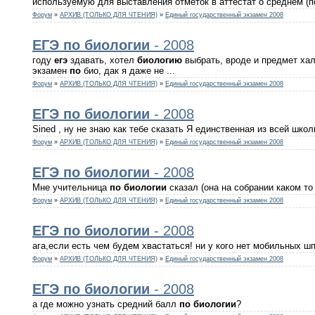
используемую для выставления отметок в аттестат о среднем (по
Форум
»
АРХИВ (ТОЛЬКО ДЛЯ ЧТЕНИЯ)
»
Единый государственный экзамен 2008
ЕГЭ
по
биологии
- 2008
году
егэ
здавать, хотел
биологию
выбрать, вроде и предмет халя
экзамен
по
био, дак я даже не ...
Форум
»
АРХИВ (ТОЛЬКО ДЛЯ ЧТЕНИЯ)
»
Единый государственный экзамен 2008
ЕГЭ
по
биологии
- 2008
Sined , ну не знаю как тебе сказать Я единственная из всей шк
Форум
»
АРХИВ (ТОЛЬКО ДЛЯ ЧТЕНИЯ)
»
Единый государственный экзамен 2008
ЕГЭ
по
биологии
- 2008
Мне учительница
по
биологии
сказал (она на собрании каком то
Форум
»
АРХИВ (ТОЛЬКО ДЛЯ ЧТЕНИЯ)
»
Единый государственный экзамен 2008
ЕГЭ
по
биологии
- 2008
ага,если есть чем будем хвастаться! ни у кого нет мобильных ш
Форум
»
АРХИВ (ТОЛЬКО ДЛЯ ЧТЕНИЯ)
»
Единый государственный экзамен 2008
ЕГЭ
по
биологии
- 2008
а где можно узнать средний балл
по
биологии
?