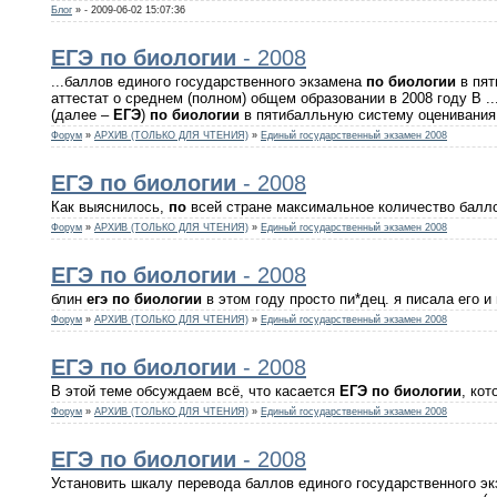
Блог
»
- 2009-06-02 15:07:36
ЕГЭ
по
биологии
- 2008
...баллов единого государственного экзамена
по
биологии
в пят
аттестат о среднем (полном) общем образовании в 2008 году В .
(далее –
ЕГЭ
)
по
биологии
в пятибалльную систему оценивания,
Форум
»
АРХИВ (ТОЛЬКО ДЛЯ ЧТЕНИЯ)
»
Единый государственный экзамен 2008
ЕГЭ
по
биологии
- 2008
Как выяснилось,
по
всей стране максимальное количество балло
Форум
»
АРХИВ (ТОЛЬКО ДЛЯ ЧТЕНИЯ)
»
Единый государственный экзамен 2008
ЕГЭ
по
биологии
- 2008
блин
егэ
по
биологии
в этом году просто пи*дец. я писала его и 
Форум
»
АРХИВ (ТОЛЬКО ДЛЯ ЧТЕНИЯ)
»
Единый государственный экзамен 2008
ЕГЭ
по
биологии
- 2008
В этой теме обсуждаем всё, что касается
ЕГЭ
по
биологии
, кот
Форум
»
АРХИВ (ТОЛЬКО ДЛЯ ЧТЕНИЯ)
»
Единый государственный экзамен 2008
ЕГЭ
по
биологии
- 2008
Установить шкалу перевода баллов единого государственного э