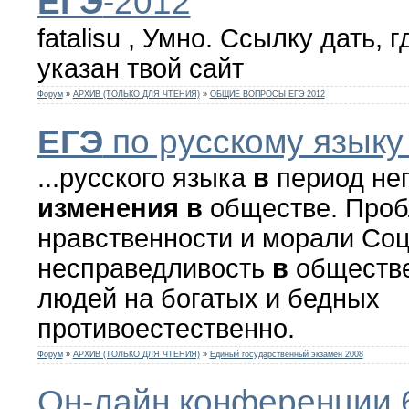
ЕГЭ
-2012
fatalisu , Умно. Ссылку дать, 
указан твой сайт
Форум
»
АРХИВ (ТОЛЬКО ДЛЯ ЧТЕНИЯ)
»
ОБЩИЕ ВОПРОСЫ ЕГЭ 2012
ЕГЭ
по русскому языку 
...русского языка
в
период нег
изменения
в
обществе. Про
нравственности и морали Со
несправедливость
в
обществе
людей на богатых и бедных
противоестественно.
Форум
»
АРХИВ (ТОЛЬКО ДЛЯ ЧТЕНИЯ)
»
Единый государственный экзамен 2008
Он-лайн конференции 