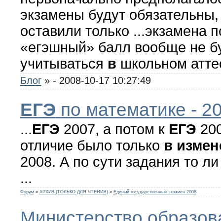
экзамены будут обязательны,
оставили только ...экзамена 
«егэшный» балл вообще не б
учитываться
в
школьном аттес
Блог
»
- 2008-10-17 10:27:49
ЕГЭ
по математике - 2
...
ЕГЭ
2007, а потом к
ЕГЭ
200
отличие было только
в
измен
2008. А по сути задания то ли
...
Форум
»
АРХИВ (ТОЛЬКО ДЛЯ ЧТЕНИЯ)
»
Единый государственный экзамен 2008
Министерство образова