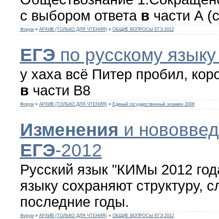
с выбором ответа
в
части А (с
Форум
»
АРХИВ (ТОЛЬКО ДЛЯ ЧТЕНИЯ)
»
ОБЩИЕ ВОПРОСЫ ЕГЭ 2012
ЕГЭ
по русскому языку 
у хаха всё Питер пробил, кор
в
части B8
Форум
»
АРХИВ (ТОЛЬКО ДЛЯ ЧТЕНИЯ)
»
Единый государственный экзамен 2008
Изменения
и нововвед
ЕГЭ
-2012
Русский язык "КИМы 2012 год
языку сохраняют структуру,
последние годы.
Форум
»
АРХИВ (ТОЛЬКО ДЛЯ ЧТЕНИЯ)
»
ОБЩИЕ ВОПРОСЫ ЕГЭ 2012