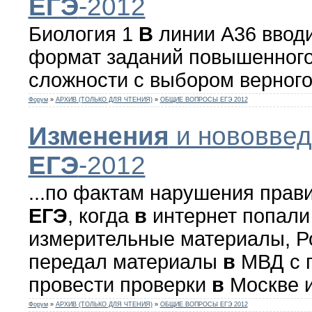
ЕГЭ
-2012
Биология 1
В
линии А36 ввод
формат заданий повышенного
сложности с выбором верного 
Форум
»
АРХИВ (ТОЛЬКО ДЛЯ ЧТЕНИЯ)
»
ОБЩИЕ ВОПРОСЫ ЕГЭ 2012
Изменения
и нововвед
ЕГЭ
-2012
...по фактам нарушения прав
ЕГЭ
, когда
в
интернет попали
измерительные материалы, Р
передал материалы
в
МВД с 
провести проверки
в
Москве и 
Форум
»
АРХИВ (ТОЛЬКО ДЛЯ ЧТЕНИЯ)
»
ОБЩИЕ ВОПРОСЫ ЕГЭ 2012