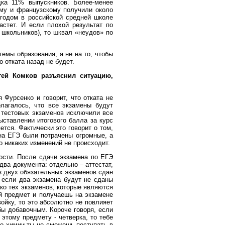
ка 11% выпускников. Более-менее
ому и французскому получили около
годом в российской средней школе
астет. И если плохой результат по
школьников), то шквал «неудов» по
емы образования, а не на то, чтобы
 отката назад не будет.
гей Комков разъяснил ситуацию,
 Фурсенко и говорит, что отката не
олагалось, что все экзамены будут
х тестовых экзаменов исключили все
ставлении итогового балла за курс
тся. Фактически это говорит о том,
 на ЕГЭ были потрачены огромные, а
то никаких изменений не происходит.
ости. После сдачи экзамена по ЕГЭ
два документа: отдельно – аттестат,
з двух обязательных экзаменов сдан
 если два экзамена будут не сданы
ько тех экзаменов, которые являются
й предмет и получаешь на экзамене
ойку, то это абсолютно не повлияет
бы добавочным. Короче говоря, если
 этому предмету - четверка, то тебе
 по химии ты не сможешь поступать в