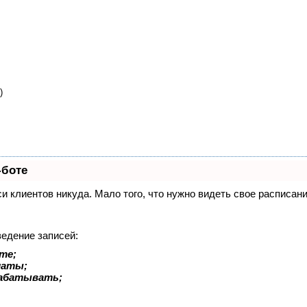
)
-боте
иси клиентов никуда. Мало того, что нужно видеть свое расписа
ведение записей:
те;
латы;
рабатывать;