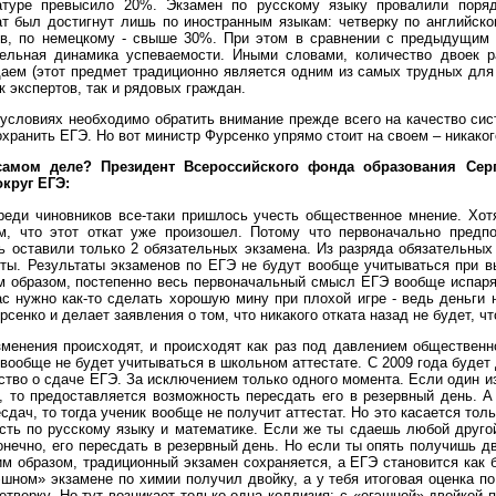
атуре превысило 20%. Экзамен по русскому языку провалили поряд
т был достигнут лишь по иностранным языкам: четверку по английск
в, по немецкому - свыше 30%. При этом в сравнении с предыдущим 
ельная динамика успеваемости. Иными словами, количество двоек р
аем (этот предмет традиционно является одним из самых трудных для 
к экспертов, так и рядовых граждан.
 условиях необходимо обратить внимание прежде всего на качество сист
ранить ЕГЭ. Но вот министр Фурсенко упрямо стоит на своем – никакого
самом деле? Президент Всероссийского фонда образования Сер
круг ЕГЭ:
реди чиновников все-таки пришлось учесть общественное мнение. Хотя
м, что этот откат уже произошел. Потому что первоначально предп
рь оставили только 2 обязательных экзамена. Из разряда обязательны
ты. Результаты экзаменов по ЕГЭ не будут вообще учитываться при вы
м образом, постепенно весь первоначальный смысл ЕГЭ вообще испаряе
ас нужно как-то сделать хорошую мину при плохой игре - ведь деньги
рсенко и делает заявления о том, что никакого отката назад не будет, ч
менения происходят, и происходят как раз под давлением общественн
вообще не будет учитываться в школьном аттестате. C 2009 года будет 
ство о сдаче ЕГЭ. За исключением только одного момента. Если один и
, то предоставляется возможность пересдать его в резервный день. А
сдач, то тогда ученик вообще не получит аттестат. Но это касается тол
есть по русскому языку и математике. Если же ты сдаешь любой друго
онечно, его пересдать в резервный день. Но если ты опять получишь дв
ким образом, традиционный экзамен сохраняется, а ЕГЭ становится как 
эшном» экзамене по химии получил двойку, а у тебя итоговая оценка по
четверку. Но тут возникает только одна коллизия: с «егэшной» двойкой