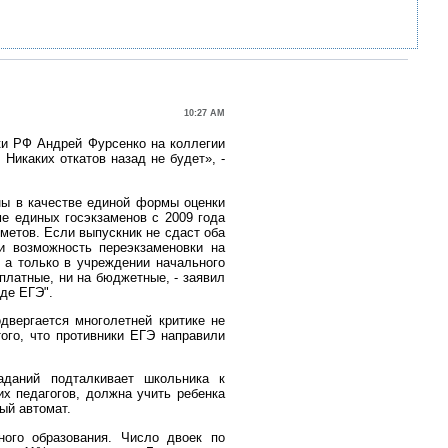
10:27 AM
уки РФ Андрей Фурсенко на коллегии
 Никаких откатов назад не будет», -
аны в качестве единой формы оценки
ме единых госэкзаменов с 2009 года
метов. Если выпускник не сдаст оба
 и возможность переэкзаменовки на
, а только в учреждении начального
платные, ни на бюджетные, - заявил
де ЕГЭ".
двергается многолетней критике не
ого, что противники ЕГЭ направили
аданий подталкивает школьника к
х педагогов, должна учить ребенка
ый автомат.
ного образования. Число двоек по