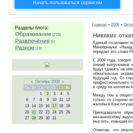
Начать пользоваться сервисом
Главная
»
2008
»
Октя
Разделы блога:
Образование
Никаких отка
[233]
Развлечения
[3]
Единый госэкзамен не
Разное
Минобрнауки. «Назад 
[15]
передает его слова Р
С 2009 года, говоря
знаний выпускников 
будут сдавать на обя
обязательных экзаме
будущий год. Со спр
«
Октябрь 2008
»
профессионального об
в среду на коллегии 
Пн
Вт
Ср
Чт
Пт
Сб
Вс
1
2
3
4
5
Между тем в обществ
только со стороны р
6
7
8
9
10
11
12
жалобы в Конституци
13
14
15
16
17
18
19
20
21
22
23
24
25
26
Преподаватели обра
механическому выучи
27
28
29
30
31
мыслить, повышая его
Отметим, что резул