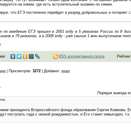
изируется на химии, где есть вступительный экзамен по химии.
ирую, что ЕГЭ постепенно перейдет в разряд добровольных и потеряет с
 по введению ЕГЭ прошел в 2001 году в 5 регионах России по 8 дис
ников в 79 регионах, а в 2008 году - уже свыше 1 млн выпускников поч
у
ми:
RSS коллективного блога
Рейтинг
ние
|
Просмотров
:
3272
|
Добавил
:
avan
1
Порядок вывода к
 PM)
нием президента Всероссийского фонда образования Сергея Комкова. Ег
дут поступать года с низкой рождаемостью, и Егэ станет невыгоден, т.к.