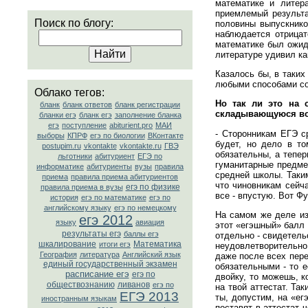
математике и литер
приемлемый результа
Поиск по блогу:
половины выпускнико
наблюдается отрицат
математике был ожид
литературе удивил ка
Казалось бы, в таких
любыми способами сох
Облако тегов:
Но так ли это на 
бланк
бланк ответов
бланк регистрации
складывающуюся во
бланки егэ
бланк егэ
заполнение бланка
егэ
поступление
abiturient.pro
МАИ
- Сторонникам ЕГЭ с
выборы
КПРФ
егэ по биологии
ВКонтакте
будет, но дело в то
postupim.ru
vkontakte
vkontakte.ru
ГВЭ
обязательны, а тепе
льготники
абитуриент
ЕГЭ по
гуманитарные предме
информатике
абитуриенты
вузы
правила
средней школы. Таки
приема
правила приема абитуриентов
что чиновникам сейч
егэ по физике
правила приема в вузы
все - впустую. Вот Фу
история
егэ по математике
егэ по
английскому языку
егэ по немецкому
На самом же деле из
егэ 2012
языку
авиация
этот «егэшный» балл 
результаты егэ
баллы егэ
отдельно - свидетель
шкалирование
Математика
итоги егэ
неудовлетворительно
География
литература
Английский язык
даже после всех пере
единый государственный экзамен
обязательными - то 
расписание егэ
егэ по
двойку, то можешь, к
обществознанию
ливанов
егэ по
на твой аттестат. Та
ЕГЭ 2013
ты, допустим, на «ег
иностранным языкам
поставят в аттестат 