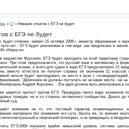
брь
»
17
» Никаких откатов с ЕГЭ не будет
тов с ЕГЭ не будет
 будет отменен, заявил 15 октября 2008 г. министр образования и на
пути нет - ЕГЭ будет реализован в том виде, как предписано в законе.
ИА «Новости».
т в ведомстве Фурсенко, ЕГЭ будет проходить на всей территории стр
школ. При этом предполагается, что русский язык и математику в фор
зательной основе, а всего для сдачи в виде ЕГЭ предусмотрено 13 пред
на, вместо аттестата он получит справку об окончании 11 классов
авкой нельзя будет претендовать на место в вузе с госаккредитацией
разования. "Двоечники не должны поступать ни на какие места - ни на 
Минобрнауки Андрей Фурсенко. - Эта идея должна быть реализована в хо
е ширится протест против ЕГЭ. Процедура такого вида экзаменов по
ядовых граждан, но и со стороны экспертного сообщества. Дошло до т
онный суд.
щают внимание на то, что тестовый характер экзаменационных з
ванию материала без понимания его сути. Школа же, по мнению многи
 интеллектуальный и творческий потенциал, а не превращать в бездумн
ьтаты ЕГЭ-2008 показали крайне невысокий уровень системы школь