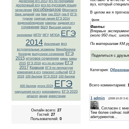
досрочное егэ 2013
егэ по географии
вуз, который специал
досрочный егэ
егэ по русскому языку
рособрнадзор
зачисление
ВКонтaкте
В целом же я прогноз
банк заданий
гиа
Ким
гиа 2014
гиа-9
ЕГЭ-
туризм
горячая линия ЕГЭ 2014
Quote
видеонаблюдение
камеры
задания егэ
Факты:
сочинение
ВШЭ
Высшая школа
Впервые эксперимент
ЕГЭ
около 950 тыс. школь
экономики
МГЛУ
МГУ
МГЮА
2014
По материалам КМ.р
вуз
Апелляция
вступительные экзамены
Минобрнаука
ЕГЭ
Колледж
выпускное сочинение
Поделиться с друзья
2015
итоговое сочинение
кимы
кимы
ЕГЭ
2015
ЕГЭ 2016
егэ по истории
2017
Кравцов
ЕГЭ по литературе
Категория
:
Образова
изменения в егэ
горизонт событий
ЕГЭ
2018
100 быллов
ЕГЭ 2019
100 баллов
ЕГЭ
Всего комментариев
:
400 баллов
итоги 2019
ЕГЭ 2020
нарушения на егэ
коронавирус
amazon
акции
инвестиции
1
admin
(2008-10-20 3:41
Согласен с мне
Онлайн всего:
27
Тем более сейчас пой
Гостей:
27
абитуриентов...
Пользователей:
0