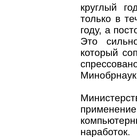
круглый го
только в те
году, а пос
Это сильн
который соп
спрессовано
Минобрнаук
Министерс
применени
компьютер
наработок.