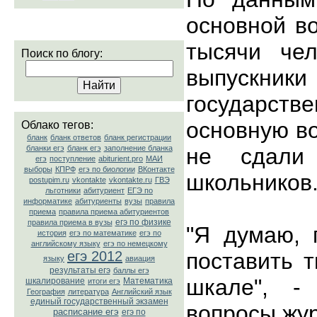
основной в
тысячи чел
Поиск по блогу:
выпускни
государстве
основную в
Облако тегов:
бланк
бланк ответов
бланк регистрации
бланки егэ
бланк егэ
заполнение бланка
не сдали
егэ
поступление
abiturient.pro
МАИ
выборы
КПРФ
егэ по биологии
ВКонтакте
школьников
postupim.ru
vkontakte
vkontakte.ru
ГВЭ
льготники
абитуриент
ЕГЭ по
информатике
абитуриенты
вузы
правила
приема
правила приема абитуриентов
егэ по физике
правила приема в вузы
"Я думаю, 
история
егэ по математике
егэ по
английскому языку
егэ по немецкому
егэ 2012
поставить 
языку
авиация
результаты егэ
баллы егэ
шкале", -
шкалирование
Математика
итоги егэ
География
литература
Английский язык
единый государственный экзамен
вопросы жу
расписание егэ
егэ по