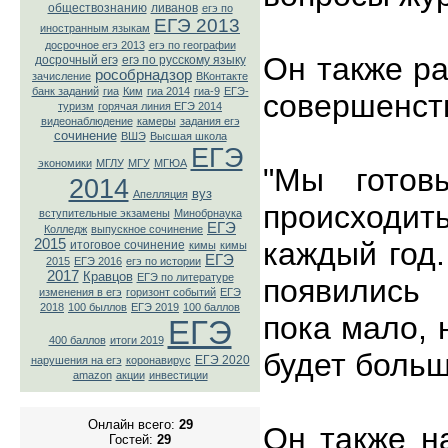
обществознанию
ливанов
егэ по
ЕГЭ 2013
иностранным языкам
досрочное егэ 2013
егэ по географии
Он также ра
досрочный егэ
егэ по русскому языку
рособрнадзор
зачисление
ВКонтaкте
банк заданий
гиа
Ким
гиа 2014
гиа-9
ЕГЭ-
совершенст
туризм
горячая линия ЕГЭ 2014
видеонаблюдение
камеры
задания егэ
сочинение
ВШЭ
Высшая школа
ЕГЭ
экономики
МГЛУ
МГУ
МГЮА
"Мы готов
2014
вуз
Апелляция
происходить
вступительные экзамены
Минобрнаука
ЕГЭ
Колледж
выпускное сочинение
2015
каждый год.
итоговое сочинение
кимы
кимы
ЕГЭ
2015
ЕГЭ 2016
егэ по истории
2017
Кравцов
ЕГЭ по литературе
появились
изменения в егэ
горизонт событий
ЕГЭ
2018
100 быллов
ЕГЭ 2019
100 баллов
пока мало, 
ЕГЭ
400 баллов
итоги 2019
будет больш
ЕГЭ 2020
нарушения на егэ
коронавирус
amazon
акции
инвестиции
Онлайн всего:
29
Он также н
Гостей:
29