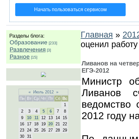
Начать пользоваться сервисом
Главная
»
201
Разделы блога:
Образование
оценил работу
[233]
Развлечения
[3]
Разное
[15]
Ливанов на четве
ЕГЭ-2012
Министр о
Ливанов с
«
Июль 2012
»
Пн
Вт
Ср
Чт
Пт
Сб
Вс
ведомство 
1
2
3
4
5
6
7
8
2012 году н
9
10
11
12
13
14
15
16
17
18
19
20
21
22
23
24
25
26
27
28
29
По данным
30
31