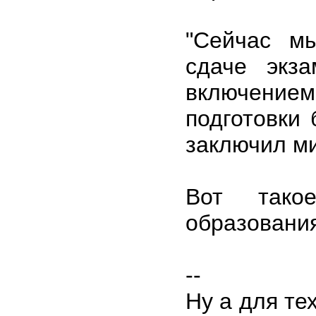
"Сейчас м
сдаче экз
включением
подготовки 
заключил м
Вот тако
образования
--
Ну а для те