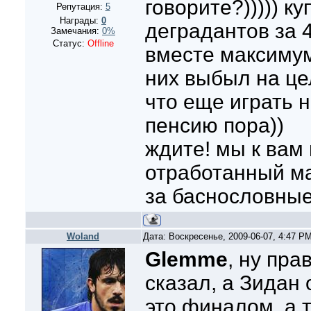
говорите?))))) ку
Репутация:
5
Награды:
0
деградантов за 
Замечания:
0%
Статус:
Offline
вместе максимум 
них выбыл на це
что еще играть н
пенсию пора))
ждите! мы к вам
отработанный м
за баснословные 
Woland
Дата: Воскресенье, 2009-06-07, 4:47 P
Glemme
, ну пр
сказал, а Зидан
это финалом, а 