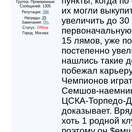
пункты, когда п
Группа: Проверенные
Сообщений:
1305
их могли выкупи
Репутация:
396
Награды:
25
увеличить до 30
Замечания:
0%
Статус:
Offline
первоначальную
Город: Москва
15 лямов, уже по
постепенно увел
нашлись такие д
побежал карьеру
Чемпионов играт
Семшов-наемник,
ЦСКА-Торпедо-Д
доказывает. Вря
хоть 1 родной кл
поэтому он $емш