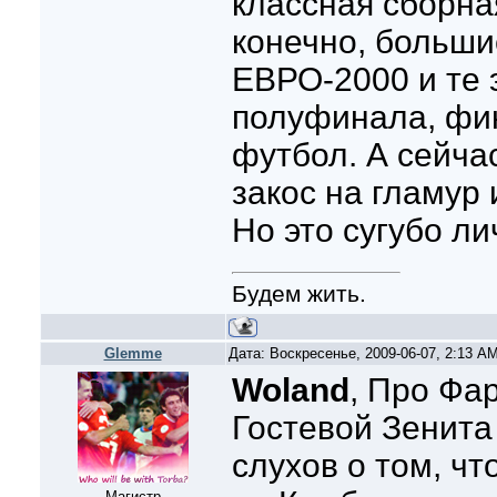
классная сборная
конечно, больши
ЕВРО-2000 и те 
полуфинала, фин
футбол. А сейча
закос на гламур 
Но это сугубо л
Будем жить.
Glemme
Дата: Воскресенье, 2009-06-07, 2:13 A
Woland
, Про Фар
Гостевой Зенита
слухов о том, чт
Магистр