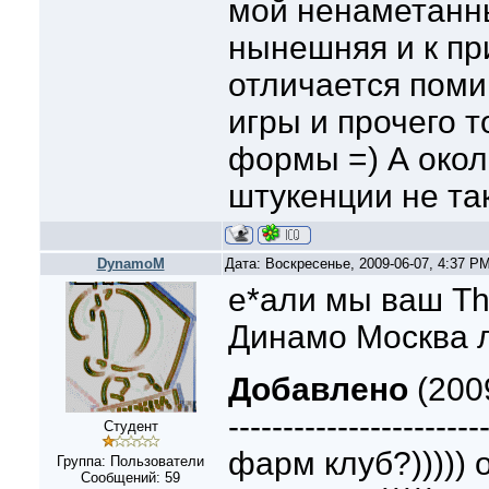
мой ненаметанны
нынешняя и к пр
отличается поми
игры и прочего 
формы =) А око
штукенции не та
DynamoM
Дата: Воскресенье, 2009-06-07, 4:37 P
е*али мы ваш The
Динамо Москва 
Добавлено
(2009
-----------------------
Студент
фарм клуб?))))) 
Группа: Пользователи
Сообщений:
59