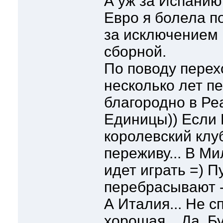
А уж за Испанию
Евро я болела п
за исключением 
сборной.
По поводу перех
несколько лет п
благородно в Ре
Единицы)) Если 
королевский клуб
переживу... В М
идет играть =) П
перебрасывают -
А Италия... Не 
хорошая... Да, Б