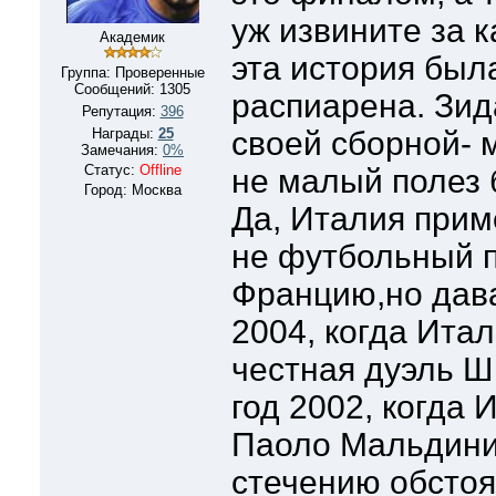
уж извините за к
Академик
эта история был
Группа: Проверенные
Сообщений:
1305
распиарена. Зид
Репутация:
396
Награды:
25
своей сборной- 
Замечания:
0%
Статус:
Offline
не малый полез 
Город: Москва
Да, Италия прим
не футбольный 
Францию,но дав
2004, когда Ита
честная дуэль Ш
год 2002, когда 
Паоло Мальдини
стечению обстоя