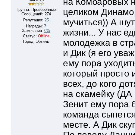
на Комбаровых 
целиком Динамо 
Группа: Проверенные
Сообщений:
274
мучиться)) А шу
Репутация:
25
Награды:
7
жизни... У нас е
Замечания:
0%
Статус:
Offline
молодежка в стр
Город: Эртиль
и Дик (я его ува
ему пора уходит
который просто 
всех, до кого до
на скамейку (ДА 
Зенит ему пора б
команда сыпется,
месте. А Дик ску
По поводу Данни