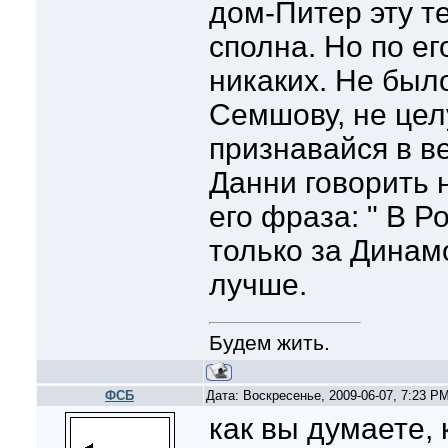
дом-Питер эту т
сполна. Но по ег
никаких. Не было
Семшову, не цел
признавайся в в
Данни говорить н
его фраза: " В Р
только за Динамо
лучше.
Будем жить.
ФСБ
Дата: Воскресенье, 2009-06-07, 7:23 P
как вы думаете, 