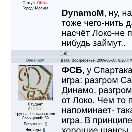
Статус:
Offline
Город: Москва
DynamoM
, ну, 
тоже чего-нить да
насчёт Локо-не п
нибудь займут..
DynamoM
Дата: Воскресенье, 2009-06-07, 9:28 P
ФСБ
, у Спартак
игра: разгром С
Динамо, разгром
от Локо. Чем то
Студент
напоминает- так
Группа: Пользователи
игра. В принципе
Сообщений:
59
Репутация:
5
хорошие шансы.
Награды:
0