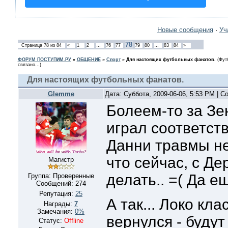
Новые сообщения
·
Уч
78
Страница
78
из
84
«
1
2
…
76
77
79
80
…
83
84
»
ФОРУМ ПОСТУПИМ.РУ
»
ОБЩЕНИЕ
»
Спорт
»
Для настоящих футбольных фанатов.
(Фут
связано...)
Для настоящих футбольных фанатов.
Glemme
Дата: Суббота, 2009-06-06, 5:53 PM | 
Болеем-то за Зен
играл соответств
Данни травмы не
что сейчас, с Д
Магистр
делать.. =( Да е
Группа: Проверенные
Сообщений:
274
Репутация:
25
А так... Локо кл
Награды:
7
Замечания:
0%
вернулся - будут
Статус:
Offline