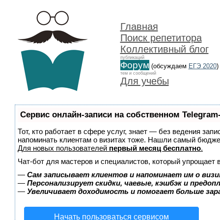
Главная
Поиск репетитора
Коллективный блог
публикаций
Форум
(обсуждаем
ЕГЭ 2020
)
тем и сообщений
Для учебы
Сервис онлайн-записи на собственном Telegram
Тот, кто работает в сфере услуг, знает — без ведения запи
напоминать клиентам о визитах тоже. Нашли самый бюдж
Для новых пользователей
первый месяц бесплатно
.
Чат-бот для мастеров и специалистов, который упрощает 
—
Сам записывает клиентов и напоминает им о визи
—
Персонализирует скидки, чаевые, кэшбэк и предоп
—
Увеличивает доходимость и помогает больше за
Начать пользоваться сервисом