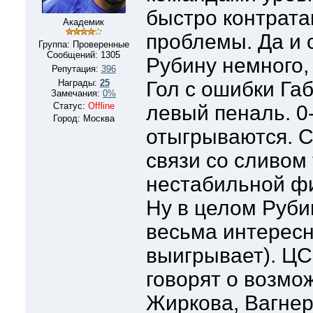
быстро контрат
Академик
проблемы. Да и 
Группа: Проверенные
Сообщений:
1305
Рубину немного,
Репутация:
396
Награды:
25
Гол с ошибки Га
Замечания:
0%
Статус:
Offline
левый пеналь. 0-
Город: Москва
отыгрываются. С
связи со сливом
нестабильной ф
Ну в целом Руби
весьма интересн
выигрывает). ЦС
говорят о возмо
Жиркова, Вагнер