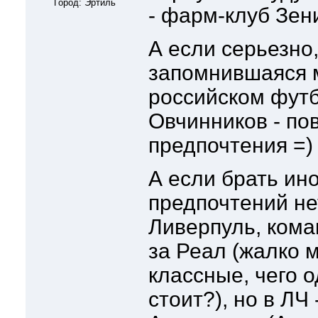
Город: Эртиль
- фарм-клуб Зени
А если серьезно,
запомнившаяся 
российском футб
Овчинников - по
предпочтения =)
А если брать ин
предпочтений не
Ливерпуль, кома
за Реал (жалко м
классные, чего 
стоит?), но в ЛЧ 