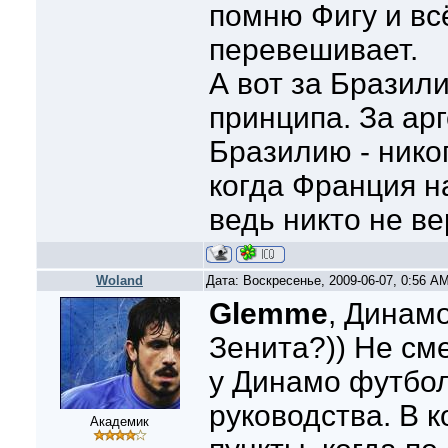
помню Фигу и вс
перевешивает.
А вот за Бразил
принципа. За арг
Бразилию - никог
когда Франция н
ведь никто не ве
Woland
Дата: Воскресенье, 2009-06-07, 0:56 A
Glemme
, Динам
Зенита?)) Не см
у Динамо футбол
руководства. В 
Академик