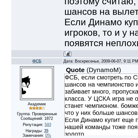
поэтому считаю,
шансов на вылет
Если Динамо куп
игроков, то и у
появятся неплох
ФСБ
Дата: Воскресенье, 2009-06-07, 9:11 P
Quote
(
DynamoM
)
ФСБ, если смотреть по 
шансов на чемпионство и
забивает много, пропуска
класса. У ЦСКА игра не 
Академик
станет чемпионом. бомже
что у них больше шансов
Группа: Проверенные
Сообщений:
1872
Если Динамо купит еще п
Репутация:
593
нашей команды тоже поя
Награды:
35
золото.
Замечания:
0%