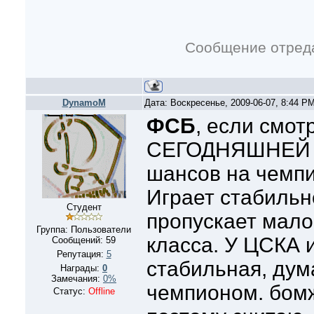
Сообщение отред
DynamoM
Дата: Воскресенье, 2009-06-07, 8:44 P
ФСБ
, если смот
СЕГОДНЯШНЕЙ и
шансов на чемпи
Играет стабильн
Студент
пропускает мало
Группа: Пользователи
класса. У ЦСКА 
Сообщений:
59
Репутация:
5
стабильная, дум
Награды:
0
Замечания:
0%
чемпионом. бомж
Статус:
Offline