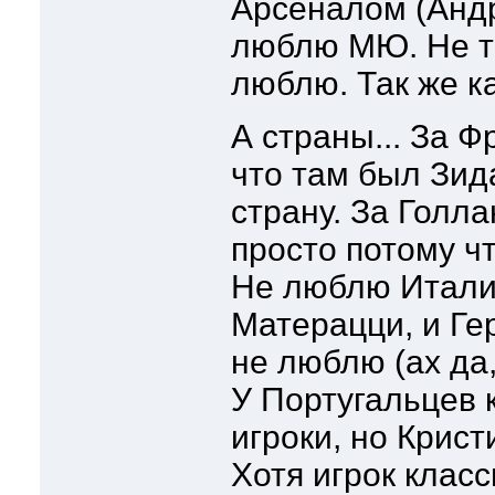
Арсеналом (Андр
люблю МЮ. Не то
люблю. Так же к
А страны... За 
что там был Зид
страну. За Голл
просто потому чт
Не люблю Италию
Матерацци, и Ге
не люблю (ах да
У Португальцев 
игроки, но Крис
Хотя игрок класс