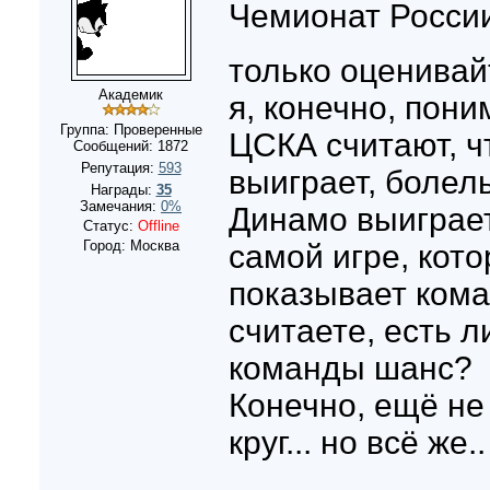
Чемионат России
только оценивай
Академик
я, конечно, пон
Группа: Проверенные
ЦСКА считают, ч
Сообщений:
1872
Репутация:
593
выиграет, болел
Награды:
35
Замечания:
0%
Динамо выиграет
Статус:
Offline
Город: Москва
самой игре, кот
показывает кома
считаете, есть 
команды шанс?
Конечно, ещё не
круг... но всё же.