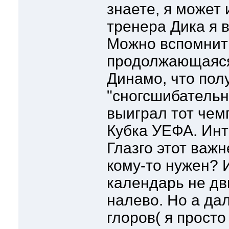
знаете, я может 
тренера Дика я в
Можно вспомнить
продолжающаяся
Динамо, что пол
"сногсшибательн
выиграл тот чемп
Кубка УЕФА. Инт
Глазго этот важ
кому-то нужен? И
календарь не дв
налево. Но а да
глоров( я прост