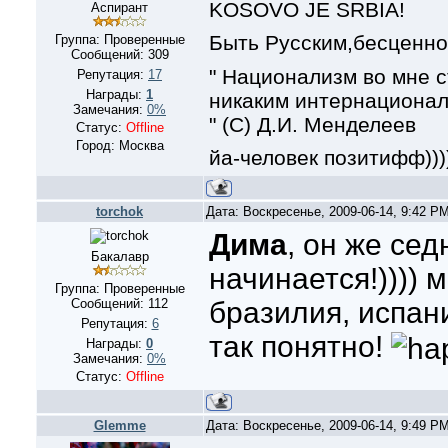
KOSOVO JE SRBIA!
Аспирант
Быть Русским,бесценно!
Группа: Проверенные
Сообщений:
309
" Национализм во мне с
Репутация:
17
Награды:
1
никаким интернационал
Замечания:
0%
" (С) Д.И. Менделеев
Статус:
Offline
Город: Москва
йа-человек позитифф)))))
torchok
Дата: Воскресенье, 2009-06-14, 9:42 P
Дима
, он же сед
Бакалавр
начинается!))))
Группа: Проверенные
Сообщений:
112
бразилия, испани
Репутация:
6
так понятно!
Награды:
0
Замечания:
0%
Статус:
Offline
Glemme
Дата: Воскресенье, 2009-06-14, 9:49 P