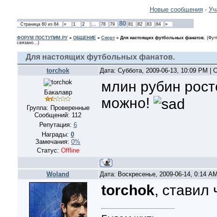
Новые сообщения
·
Уч
80
Страница
80
из
84
«
1
2
…
78
79
81
82
83
84
»
ФОРУМ ПОСТУПИМ.РУ
»
ОБЩЕНИЕ
»
Спорт
»
Для настоящих футбольных фанатов.
(Фут
связано...)
Для настоящих футбольных фанатов.
torchok
Дата: Суббота, 2009-06-13, 10:09 PM |
млин рубин росто
Бакалавр
можно!
Группа: Проверенные
Сообщений:
112
Репутация:
6
Награды:
0
Замечания:
0%
Статус:
Offline
Woland
Дата: Воскресенье, 2009-06-14, 0:14 A
torchok
, ставил