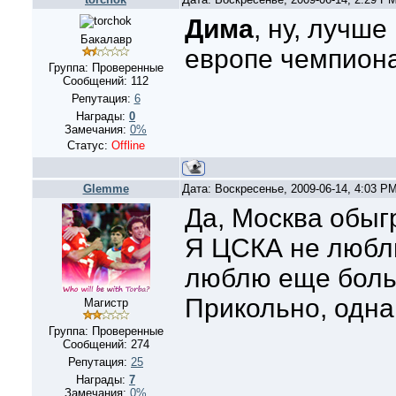
Дима
, ну, лучше
Бакалавр
европе чемпион
Группа: Проверенные
Сообщений:
112
Репутация:
6
Награды:
0
Замечания:
0%
Статус:
Offline
Glemme
Дата: Воскресенье, 2009-06-14, 4:03 P
Да, Москва обыгр
Я ЦСКА не люблю
люблю еще боль
Прикольно, одна
Магистр
Группа: Проверенные
Сообщений:
274
Репутация:
25
Награды:
7
Замечания:
0%