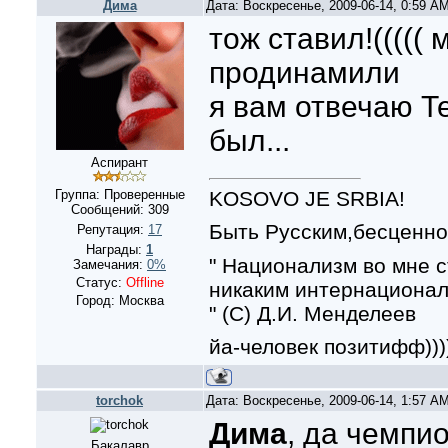
Дима
Дата: Воскресенье, 2009-06-14, 0:59 A
тож ставил!(((((
продинамили
я вам отвечаю Т
был...
Аспирант
KOSOVO JE SRBIA!
Группа: Проверенные
Сообщений:
309
Быть Русским,бесценно!
Репутация:
17
Награды:
1
" Национализм во мне с
Замечания:
0%
Статус:
Offline
никаким интернационал
Город: Москва
" (С) Д.И. Менделеев
йа-человек позитифф)))))
torchok
Дата: Воскресенье, 2009-06-14, 1:57 A
Дима
, да чемпио
Бакалавр