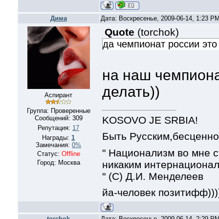
Дима
Дата: Воскресенье, 2009-06-14, 1:23 P
Quote
(
torchok
)
да чемпионат россии это 
на наш чемпиона
делать))
Аспирант
Группа: Проверенные
KOSOVO JE SRBIA!
Сообщений:
309
Репутация:
17
Быть Русским,бесценно!
Награды:
1
Замечания:
0%
" Национализм во мне с
Статус:
Offline
никаким интернационал
Город: Москва
" (С) Д.И. Менделеев
йа-человек позитифф)))))
torchok
Дата: Воскресенье, 2009-06-14, 2:29 P