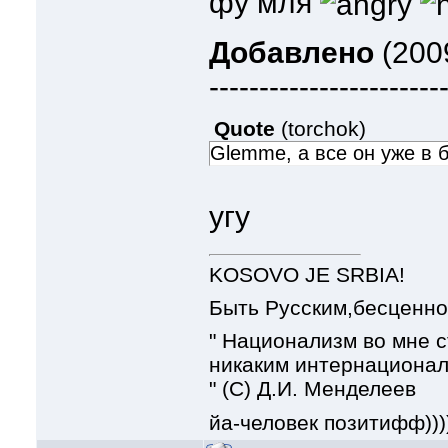
фу мля
Добавлено
(2009
-----------------------
Quote
(
torchok
)
Glemme, а все он уже в 
угу
KOSOVO JE SRBIA!
Быть Русским,бесценно!
" Национализм во мне с
никаким интернационал
" (С) Д.И. Менделеев
йа-человек позитифф)))))