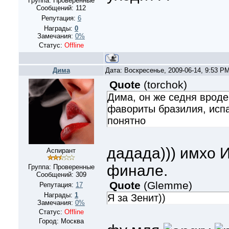
Группа: Проверенные
Сообщений:
112
Репутация:
6
Награды:
0
Замечания:
0%
Статус:
Offline
Дима
Дата: Воскресенье, 2009-06-14, 9:53 P
Quote
(
torchok
)
Дима, он же седня вроде 
фавориты бразилия, испан
понятно
дадада))) имхо 
Аспирант
финале.
Группа: Проверенные
Сообщений:
309
Quote
(
Glemme
)
Репутация:
17
Награды:
1
Я за Зенит))
Замечания:
0%
Статус:
Offline
Город: Москва