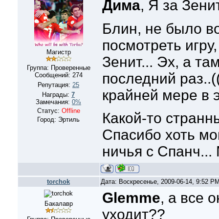
Дима
, Я за Зенит
Блин, не было в
посмотреть игру
Магистр
Зенит... Эх, а т
Группа: Проверенные
последний раз..((
Сообщений:
274
Репутация:
25
крайней мере в э
Награды:
7
Замечания:
0%
Статус:
Offline
Какой-то странны
Город: Эртиль
Спасибо хоть мои
ничья с Спанч... 
torchok
Дата: Воскресенье, 2009-06-14, 9:52 P
Glemme
, а все 
Бакалавр
уходит??