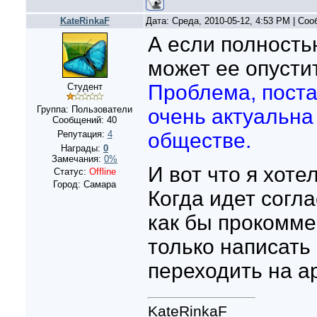
KateRinkaF
Дата: Среда, 2010-05-12, 4:53 PM | Со
А если полность
может ее опусти
Проблема, поста
Студент
Группа: Пользователи
очень актуальна
Сообщений:
40
Репутация:
4
обществе.
Награды:
0
Замечания:
0%
И вот что я хоте
Статус:
Offline
Город: Самара
Когда идет согла
как бы прокомме
только написать 
переходить на а
KateRinkaF