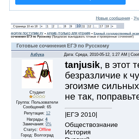
Новые сообщения
·
Уч
10
Страница
10
из
18
«
1
2
…
8
9
11
12
…
17
18
»
ФОРУМ ПОСТУПИМ.РУ
»
АРХИВ (ТОЛЬКО ДЛЯ ЧТЕНИЯ)
»
Единый государственный экзам
сочинения ЕГЭ по Русскому
(Предлагаю выкладывать готовые и проверенные сочинения!)
Готовые сочинения ЕГЭ по Русскому
Азбука
Дата: Среда, 2010-05-12, 1:27 AM | Со
tanjusik
, в этот 
безразличие к ч
эгоизме сильных
Студент
не так, поправьте
Группа: Пользователи
Сообщений:
65
|ЕГЭ 2010|
Репутация:
12
Награды:
4
Обществознание
Замечания:
0%
Статус:
Offline
История
Город: Волгоград