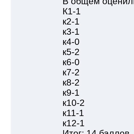
В общем оценил
К1-1
к2-1
к3-1
к4-0
к5-2
к6-0
к7-2
к8-2
к9-1
к10-2
к11-1
к12-1
Итог: 14 баллов