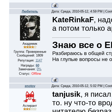
Любитель
Дата: Среда, 2010-05-12, 4:59 PM | Со
KateRinkaF
, на
а потом только 
Знаю все о Е
Академик
Группа: Проверенные
Разбираюсь в общей ст
Сообщений:
1809
На глупые вопросы не 
Репутация:
1147
Награды:
60
Замечания:
0%
Статус:
Offline
enotov
Дата: Среда, 2010-05-12, 5:02 PM | Со
tanjusik
, я писал
то. ну что-то вр
Аспирант
читателю безраз