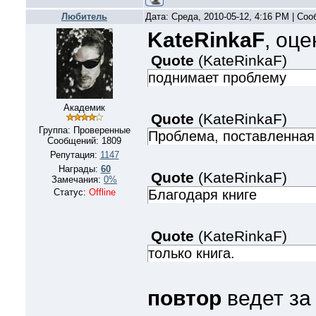
Любитель
Дата: Среда, 2010-05-12, 4:16 PM | Со
KateRinkaF
, оц
Quote
(
KateRinkaF
)
поднимает проблему
Академик
Quote
(
KateRinkaF
)
Группа: Проверенные
Проблема, поставленная
Сообщений:
1809
Репутация:
1147
Награды:
60
Quote
(
KateRinkaF
)
Замечания:
0%
Статус:
Offline
Благодаря книге
Quote
(
KateRinkaF
)
только книга.
повтор
ведет за