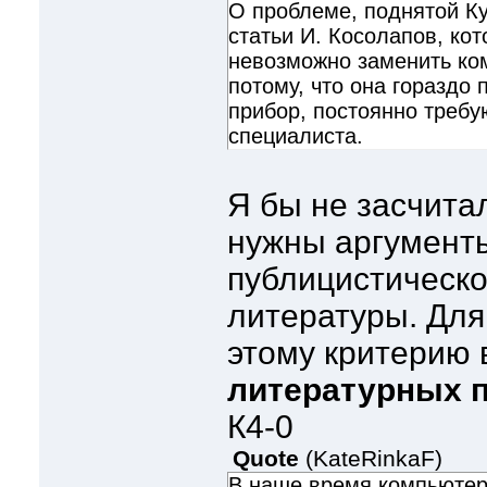
О проблеме, поднятой Ку
статьи И. Косолапов, кот
невозможно заменить ко
потому, что она гораздо
прибор, постоянно треб
специалиста.
Я бы не засчитал
нужны аргумент
публицистическо
литературы. Для
этому критерию 
литературных 
К4-0
Quote
(
KateRinkaF
)
В наше время компьютер