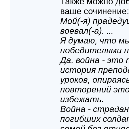
Также можно доб
ваше сочинение:
Мой(-я) прадед
воевал(-а). ...
Я думаю, что м
победителями не
Да, война - это
история препод
уроков, опираяс
повторений это
избежать.
Война - страда
погибших солда
семей без отцо