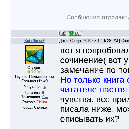
Сообщение отредакт
KateRinkaF
Дата: Среда, 2010-05-12, 5:28 PM | Со
вот я попробова
сочинение( вот 
замечание по п
Студент
Группа: Пользователи
Но только книга
Сообщений:
40
Репутация:
4
читателе настоя
Награды:
0
чувства, все при
Замечания:
0%
Статус:
Offline
писала ниже, мо
Город: Самара
описывать их?