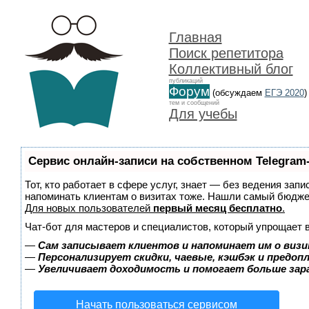
Главная
Поиск репетитора
Коллективный блог
публикаций
Форум
(обсуждаем
ЕГЭ 2020
)
тем и сообщений
Для учебы
Сервис онлайн-записи на собственном Telegram
Тот, кто работает в сфере услуг, знает — без ведения запи
напоминать клиентам о визитах тоже. Нашли самый бюдж
Для новых пользователей
первый месяц бесплатно
.
Чат-бот для мастеров и специалистов, который упрощает 
—
Сам записывает клиентов и напоминает им о визи
—
Персонализирует скидки, чаевые, кэшбэк и предоп
—
Увеличивает доходимость и помогает больше за
Начать пользоваться сервисом