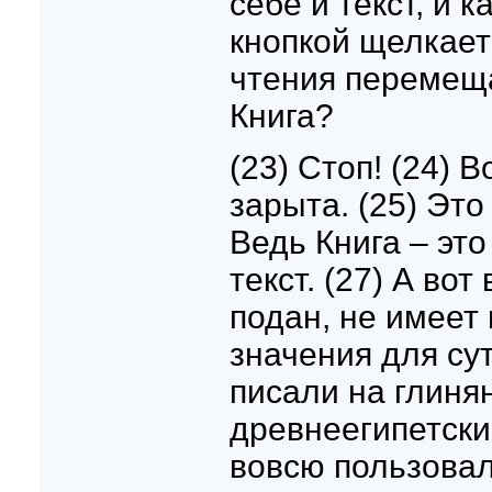
себе и текст, и 
кнопкой щелкает
чтения перемеща
Книга?
(23) Стоп! (24) В
зарыта. (25) Это
Ведь Книга – это
текст. (27) А вот
подан, не имеет
значения для су
писали на глиня
древнеегипетски
вовсю пользовал