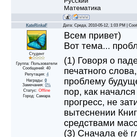
Русский
Математика
KateRinkaF
Дата: Среда, 2010-05-12, 1:03 PM | Со
Всем привет)
Вот тема... проб
Студент
(1) Говоря о па
Группа: Пользователи
печатного слова,
Сообщений:
40
Репутация:
4
проблему будущег
Награды:
0
Замечания:
0%
пор, как началс
Статус:
Offline
Город: Самара
прогресс, не зат
вытеснении Книг
средствами мас
(3) Сначала её 