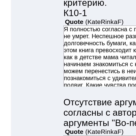
критерию.
К10-1
Quote
(
KateRinkaF
)
Я полностью согласна с п
не умрет. Неспешное ра
долговечность бумаги, к
этом книга превосходит 
как в детстве мама читал
начинаем знакомиться с 
можем перенестись в не
познакомиться с удивит
подвиг. Какие чувства п
радостные, беззаботные. 
Отсутствие аргу
согласны с авто
аргументы "Во-пе
Quote
(
KateRinkaF
)