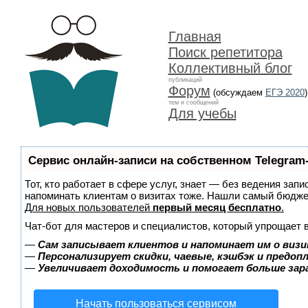
Главная
Поиск репетитора
Коллективный блог
публикаций
Форум
(обсуждаем
ЕГЭ 2020
)
тем и сообщений
Для учебы
Сервис онлайн-записи на собственном Telegram
Тот, кто работает в сфере услуг, знает — без ведения запи
напоминать клиентам о визитах тоже. Нашли самый бюдж
Для новых пользователей
первый месяц бесплатно
.
Чат-бот для мастеров и специалистов, который упрощает 
—
Сам записывает клиентов и напоминает им о визи
—
Персонализирует скидки, чаевые, кэшбэк и предоп
—
Увеличивает доходимость и помогает больше за
Начать пользоваться сервисом