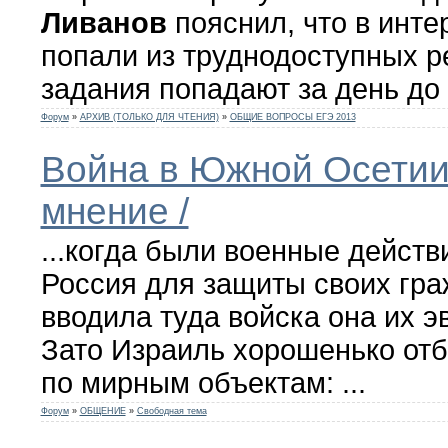
Ливанов
пояснил, что в инт
попали из труднодоступных р
задания попадают за день до
Форум
»
АРХИВ (ТОЛЬКО ДЛЯ ЧТЕНИЯ)
»
ОБЩИЕ ВОПРОСЫ ЕГЭ 2013
Война в Южной Осетии
мнение /
...когда были военные действ
Россия для защиты своих гра
вводила туда войска она их э
Зато Израиль хорошенько от
по мирным объектам: ...
Форум
»
ОБЩЕНИЕ
»
Свободная тема