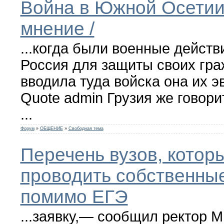
Война в Южной Осетии
мнение /
...когда были военные действ
Россия для защиты своих гра
вводила туда войска она их э
Quote admin Грузия же говорит
...
Форум
»
ОБЩЕНИЕ
»
Свободная тема
Перечень вузов, котор
проводить собственны
помимо ЕГЭ
...заявку,— сообщил ректор