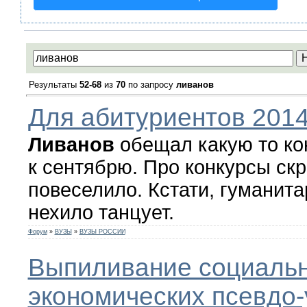
Результаты
52-68
из
70
по запросу
ливанов
Для абитуриентов 201
Ливанов
обещал какую то ко
к сентябрю. Про конкурсы ск
повеселило. Кстати, гуманит
нехило танцует.
Форум
»
ВУЗЫ
»
ВУЗЫ РОССИИ
Выпиливание социальн
экономических псевдо