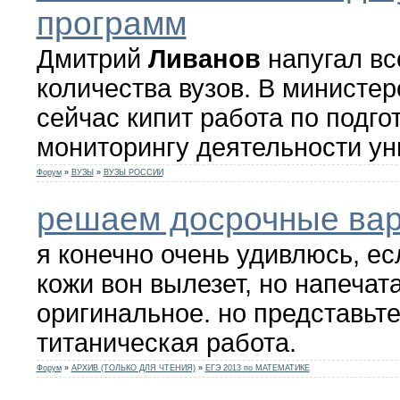
программ
Дмитрий
Ливанов
напугал вс
количества вузов. В министер
сейчас кипит работа по подгот
мониторингу деятельности ун
Форум
»
ВУЗЫ
»
ВУЗЫ РОССИИ
решаем досрочные ва
я конечно очень удивлюсь, е
кожи вон вылезет, но напечата
оригинальное. но представьте
титаническая работа.
Форум
»
АРХИВ (ТОЛЬКО ДЛЯ ЧТЕНИЯ)
»
ЕГЭ 2013 по МАТЕМАТИКЕ