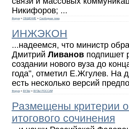
связи и массовых коммуника
Никифоров;
...
Форум
»
ОБЩЕНИЕ
»
Свободная тема
ИНЖЭКОН
...надеемся, что министр обр
Дмитрий
Ливанов
подпишет 
создании нового вуза до конц
года", отметил Е.Жгулев. На
есть несколько версий предпо
Форум
»
ВУЗЫ
»
ВУЗЫ РОССИИ
Размещены критерии о
итогового сочинения