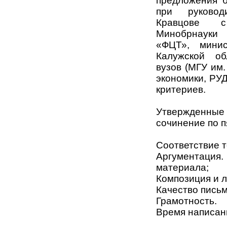
предложения 
при руковод
Кравцове с
Минобрнауки
«ФЦТ», минис
Калужской об
вузов (МГУ им
экономики, РУД
критериев.
Утвержденны
сочинение по п
Соответствие т
Аргументация
материала;
Композиция и л
Качество письм
Грамотность.
Время написани