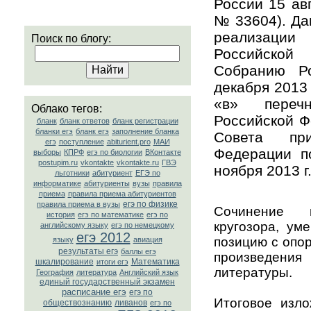
России 15 ав
№ 33604). Да
реализаци
Поиск по блогу:
Российской
Собранию Р
декабря 2013 
«в» переч
Облако тегов:
Российской Ф
бланк
бланк ответов
бланк регистрации
бланки егэ
бланк егэ
заполнение бланка
Совета пр
егэ
поступление
abiturient.pro
МАИ
Федерации по
выборы
КПРФ
егэ по биологии
ВКонтакте
postupim.ru
vkontakte
vkontakte.ru
ГВЭ
ноября 2013 г
льготники
абитуриент
ЕГЭ по
информатике
абитуриенты
вузы
правила
приема
правила приема абитуриентов
егэ по физике
правила приема в вузы
Сочинение 
история
егэ по математике
егэ по
кругозора, ум
английскому языку
егэ по немецкому
егэ 2012
позицию с опо
языку
авиация
результаты егэ
баллы егэ
произведени
шкалирование
Математика
итоги егэ
литературы.
География
литература
Английский язык
единый государственный экзамен
расписание егэ
егэ по
Итоговое изл
обществознанию
ливанов
егэ по