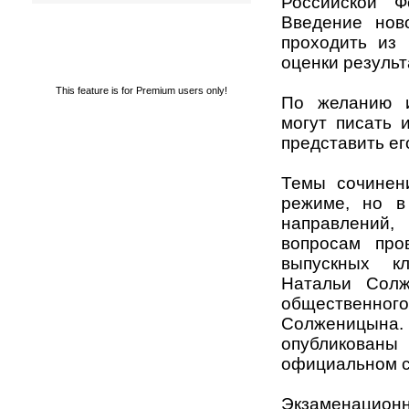
Российской Ф
Введение нов
проходить из 
оценки результ
This feature is for Premium users only!
По желанию и
могут писать 
представить ег
Темы сочинен
режиме, но в
направлений,
вопросам про
выпускных кл
Натальи Солж
обществен
Солженицына. 
опубликован
официальном с
Экзаменационн