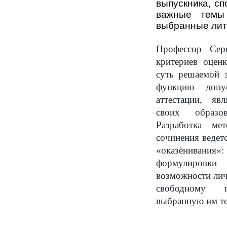
выпускника, с
важные темы
выбранные лит
Профессор Сер
критериев оцен
суть решаемой з
функцию допу
аттестации, яв
своих образо
Разработка мет
сочинения ведет
«оказёнивания»:
формулировки
возможности лич
свободному 
выбранную им т