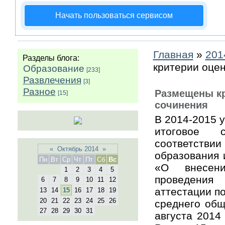
Начать пользоваться сервисом
Главная
»
201
Разделы блога:
критерии оцен
Образование
[233]
Развлечения
[3]
Разное
Размещены кр
[15]
сочинения
В 2014-2015 
итоговое 
соответстви
«
Октябрь 2014
»
образования 
Пн
Вт
Ср
Чт
Пт
Сб
Вс
«О внесен
1
2
3
4
5
проведения
6
7
8
9
10
11
12
аттестации п
13
14
15
16
17
18
19
20
21
22
23
24
25
26
среднего общ
27
28
29
30
31
августа 2014