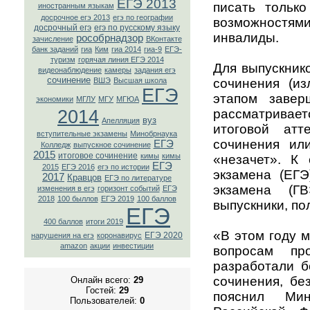
ЕГЭ 2013
писать тольк
иностранным языкам
досрочное егэ 2013
егэ по географии
возможностям
досрочный егэ
егэ по русскому языку
инвалиды.
рособрнадзор
зачисление
ВКонтaкте
банк заданий
гиа
Ким
гиа 2014
гиа-9
ЕГЭ-
туризм
горячая линия ЕГЭ 2014
Для выпускник
видеонаблюдение
камеры
задания егэ
сочинение
сочинения (из
ВШЭ
Высшая школа
ЕГЭ
этапом завер
экономики
МГЛУ
МГУ
МГЮА
рассматривает
2014
вуз
Апелляция
итоговой атт
вступительные экзамены
Минобрнаука
сочинения ил
ЕГЭ
Колледж
выпускное сочинение
2015
итоговое сочинение
кимы
кимы
«незачет». К 
ЕГЭ
2015
ЕГЭ 2016
егэ по истории
экзамена (ЕГЭ
2017
Кравцов
ЕГЭ по литературе
экзамена (ГВ
изменения в егэ
горизонт событий
ЕГЭ
2018
100 быллов
ЕГЭ 2019
100 баллов
выпускники, по
ЕГЭ
400 баллов
итоги 2019
«В этом году 
ЕГЭ 2020
нарушения на егэ
коронавирус
amazon
акции
инвестиции
вопросам про
разработали 
сочинения, бе
Онлайн всего:
29
Гостей:
29
пояснил Ми
Пользователей:
0