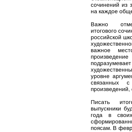
сочинений из 
на каждое общ
Важно отмет
итогового соч
российской шк
художественно
важное мест
произведени
подразумевает 
художественный
уровне аргуме
связанных с
произведений, 
Писать итог
выпускники бу
года в своих
сформированн
поясам. В февр