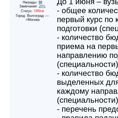
До 1 июня – вуз
Награды:
90
Замечания:
20%
- общее количес
Статус:
Offline
Город: Волгоград ----
первый курс по
>Москва
подготовки (спе
- количество б
приема на перв
направлению по
(специальности)
- количество бю
выделенных для
каждому направ
(специальности)
- перечень пред
- правила подач