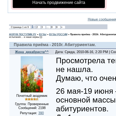
Начать продвижение сайта
Новые сообщени
1
Страница
1
из
9
2
3
…
8
9
»
ФОРУМ ПОСТУПИМ.РУ
»
ВУЗЫ
»
ВУЗЫ РОССИИ
»
Правила приёма - 2010г. Абитуриента
испытания... и наши нервы:)))
Правила приёма - 2010г. Абитуриентам.
Жена_декабриста^^
Дата: Среда, 2010-06-16, 2:20 PM | С
Просмотрела те
не нашла.
Думаю, что очен
26 мая-19 июня 
Почетный академик
основной массы
Группа: Проверенные
абитуриентов.
Сообщений:
2198
Репутация:
390