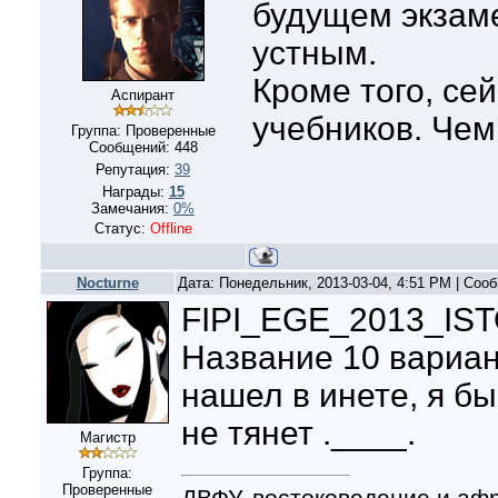
будущем экзаме
устным.
Кроме того, се
Аспирант
учебников. Чем
Группа: Проверенные
Сообщений:
448
Репутация:
39
Награды:
15
Замечания:
0%
Статус:
Offline
Nocturne
Дата: Понедельник, 2013-03-04, 4:51 PM | Со
FIPI_EGE_2013_I
Название 10 вариан
нашел в инете, я бы
не тянет .____.
Магистр
Группа:
Проверенные
ДВФУ, востоковедение и афр