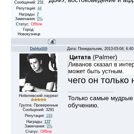
Сообщений:
231
Репутация:
44
Награды:
7
Замечания:
0%
Статус:
Offline
Город:
Новокузнецк
Dahka)))))
Дата: Понедельник, 2013-03-04, 6:4
Цитата
(
Palmer
)
Ливанов сказал в инте
может быть устным.
чего он только
Нобелевский лауреат
Только самые мудрые
обучению.
Группа: Проверенные
Сообщений:
3291
Репутация:
193
Награды:
137
Замечания:
0%
Статус:
Offline