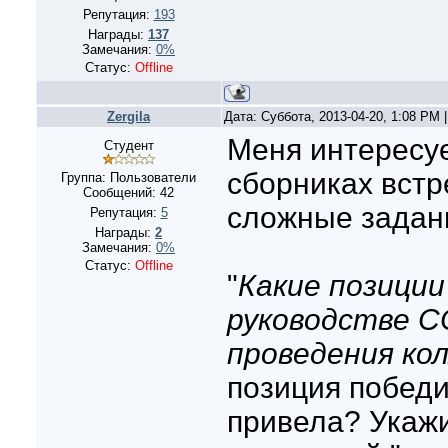
Репутация:
193
Награды:
137
Замечания:
0%
Статус:
Offline
Zergila
Дата: Суббота, 2013-04-20, 1:08 PM
Меня интересуе
Студент
сборниках вст
Группа: Пользователи
Сообщений:
42
сложные задани
Репутация:
5
Награды:
2
Замечания:
0%
Статус:
Offline
"
Какие позиции
руководстве С
проведения ко
позиция победи
привела? Укажи