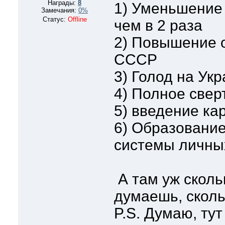
Награды:
8
1) Уменьшение 
Замечания:
0%
Статус:
Offline
чем в 2 раза
2) Повышение о
СССР
3) Голод на Ук
4) Полное све
5) введение ка
6) Образование
системы личны
А там уж скольк
думаешь, скол
P.S. Думаю, ту