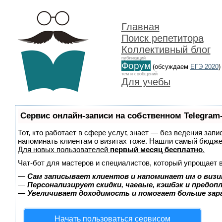
Главная
Поиск репетитора
Коллективный блог
публикаций
Форум
(обсуждаем
ЕГЭ 2020
)
тем и сообщений
Для учебы
Сервис онлайн-записи на собственном Telegram
Тот, кто работает в сфере услуг, знает — без ведения запи
напоминать клиентам о визитах тоже. Нашли самый бюдж
Для новых пользователей
первый месяц бесплатно
.
Чат-бот для мастеров и специалистов, который упрощает 
—
Сам записывает клиентов и напоминает им о визи
—
Персонализирует скидки, чаевые, кэшбэк и предоп
—
Увеличивает доходимость и помогает больше за
Начать пользоваться сервисом