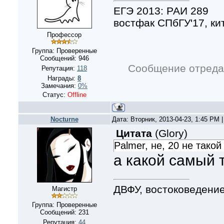
ЕГЭ 2013: РАИ 289
востфак СПбГУ'17, ки
Профессор
Группа: Проверенные
Сообщений:
946
Сообщение отреда
Репутация:
118
Награды:
8
Замечания:
0%
Статус:
Offline
Nocturne
Дата: Вторник, 2013-04-23, 1:45 PM
Цитата
(
Glory
)
Palmer, не, 20 не тако
а какой самый 
ДВФУ, востоковедение
Магистр
Группа: Проверенные
Сообщений:
231
Репутация:
44