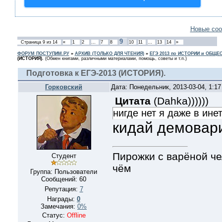
Новые со
9
Страница
9
из
14
«
1
2
…
7
8
10
11
…
13
14
»
ФОРУМ ПОСТУПИМ.РУ
»
АРХИВ (ТОЛЬКО ДЛЯ ЧТЕНИЯ)
»
ЕГЭ 2013 по ИСТОРИИ и ОБЩ
(ИСТОРИЯ).
(Обмен книгами, различными материалами, помощь, советы и т.п.)
Подготовка к ЕГЭ-2013 (ИСТОРИЯ).
Горковский
Дата: Понедельник, 2013-03-04, 1:1
Цитата
(
Dahka)))))
)
нигде нет я даже в ине
кидай демовар
Пирожки с варёной че
Студент
чём
Группа: Пользователи
Сообщений:
60
Репутация:
7
Награды:
0
Замечания:
0%
Статус:
Offline