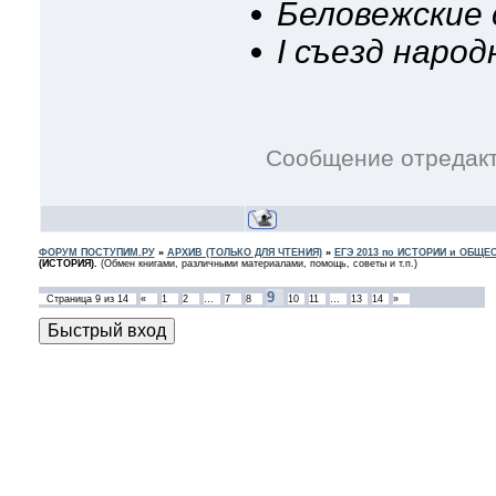
Беловежские
I съезд наро
Сообщение отредак
ФОРУМ ПОСТУПИМ.РУ
»
АРХИВ (ТОЛЬКО ДЛЯ ЧТЕНИЯ)
»
ЕГЭ 2013 по ИСТОРИИ и ОБЩ
(ИСТОРИЯ).
(Обмен книгами, различными материалами, помощь, советы и т.п.)
9
Страница
9
из
14
«
1
2
…
7
8
10
11
…
13
14
»