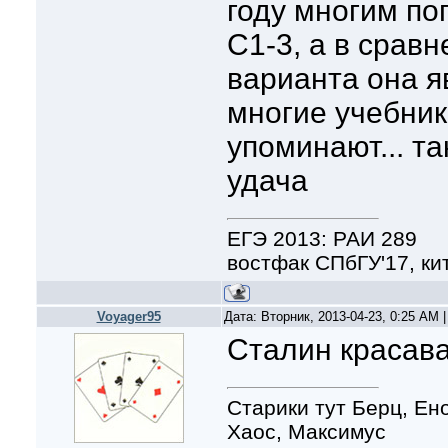
году многим по
С1-3, а в срав
варианта она я
многие учебник
упоминают... та
удача
ЕГЭ 2013: РАИ 289
востфак СПбГУ'17, ки
Voyager95
Дата: Вторник, 2013-04-23, 0:25 AM
Сталин красава,
Старики тут Берц, Ено
Хаос, Максимус