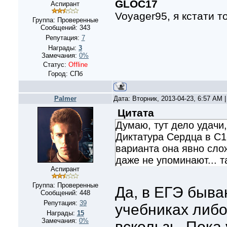
GLOC17
Аспирант
Voyager95, я кстати т
Группа: Проверенные
Сообщений:
343
Репутация:
7
Награды:
3
Замечания:
0%
Статус:
Offline
Город: СПб
Palmer
Дата: Вторник, 2013-04-23, 6:57 AM
Цитата
Думаю, тут дело удачи
Диктатура Сердца в С1-
варианта она явно слож
даже не упоминают... т
Аспирант
Группа: Проверенные
Да, в ЕГЭ быва
Сообщений:
448
Репутация:
39
учебниках либо
Награды:
15
Замечания:
0%
вскользь. Пока