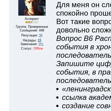
Для меня он сл
спокойно проше
Аспирант
Вот такие вопр
Группа: Проверенные
довольно слож
Сообщений:
448
Репутация:
39
Вопрос B6
Рас
Награды:
15
Замечания:
0%
события в хро
Статус:
Offline
последователь
Запишите циф
события, в пр
последователь
«ленинградск
ссылка акаде
создание сов