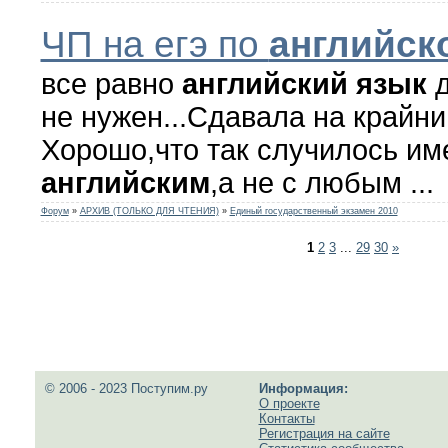
ЧП на егэ по
английск
все равно
английский
язык
д
не нужен...Сдавала на крайний
Хорошо,что так случилось им
английским
,а не с любым ...
Форум
»
АРХИВ (ТОЛЬКО ДЛЯ ЧТЕНИЯ)
»
Единый государственный экзамен 2010
1
2
3
...
29
30
»
© 2006 - 2023 Поступим.ру
Информация:
О проекте
Контакты
Регистрация на сайте