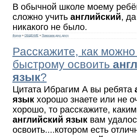
В обычной школе моему ребё
сложно учить
английский
, д
никакого не было.
Форум
»
ОБЩЕНИЕ
»
Помогаем друг другу
Расскажите, как можно
быстрому освоить
анг
язык
?
Цитата Ибрагим А вы ребята
язык
хорошо знаете или не о
хорошо, то расскажите, каки
английский
язык
вам удалос
освоить....котором есть отли