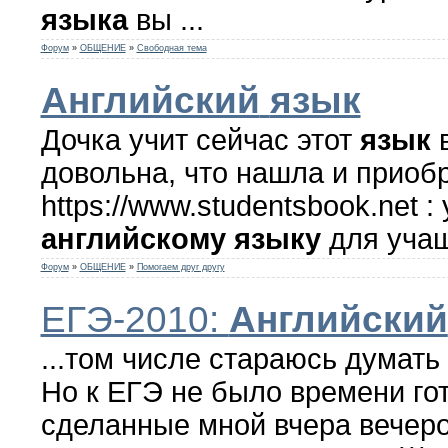
языка
вы ...
Форум
»
ОБЩЕНИЕ
»
Свободная тема
Английский
язык
Дочка учит сейчас этот
язык
в
довольна, что нашла и приобр
https://www.studentsbook.net :
английскому
языку
для учащ
Форум
»
ОБЩЕНИЕ
»
Помогаем друг другу
ЕГЭ-2010:
Английский
...том числе стараюсь думать
Но к ЕГЭ не было времени гот
сделанные мной вчера вечер