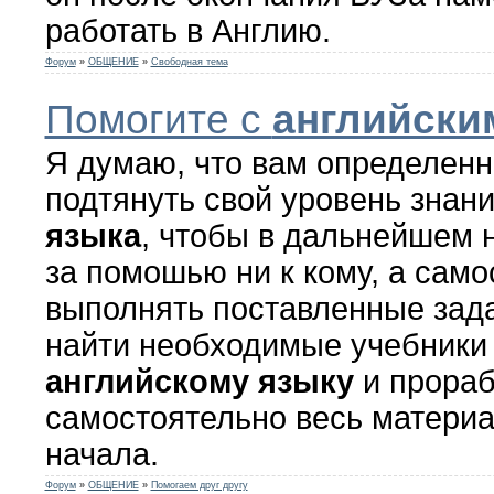
работать в Англию.
Форум
»
ОБЩЕНИЕ
»
Свободная тема
Помогите с
английски
Я думаю, что вам определенн
подтянуть свой уровень знан
языка
, чтобы в дальнейшем 
за помошью ни к кому, а сам
выполнять поставленные зада
найти необходимые учебники
английскому
языку
и прораб
самостоятельно весь материа
начала.
Форум
»
ОБЩЕНИЕ
»
Помогаем друг другу