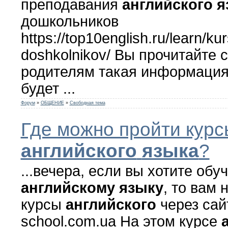
преподавания
английского
я
дошкольников
https://top10english.ru/learn/ku
doshkolnikov/ Вы прочитайте 
родителям такая информация
будет ...
Форум
»
ОБЩЕНИЕ
»
Свободная тема
Где можно пройти курс
английского
языка
?
...вечера, если вы хотите обу
английскому
языку
, то вам 
курсы
английского
через сайт
school.com.ua На этом курсе