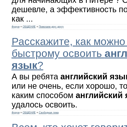
дешевле, а эффективность по
как ...
Форум
»
ОБЩЕНИЕ
»
Помогаем друг другу
Расскажите, как можно
быстрому освоить
анг
язык
?
А вы ребята
английский
язы
или не очень, если хорошо, т
каким способом
английский
удалось освоить.
Форум
»
ОБЩЕНИЕ
»
Свободная тема