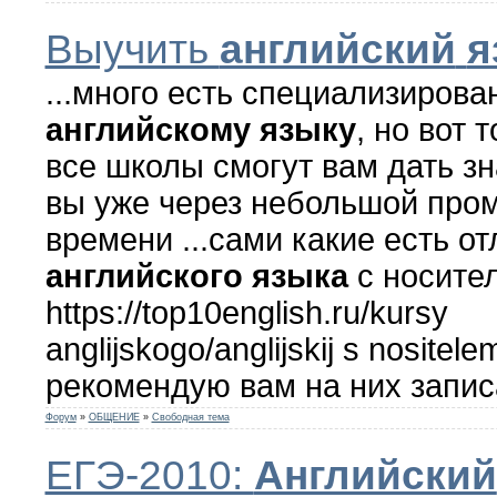
Выучить
английский
я
...много есть специализирова
английскому
языку
, но вот 
все школы смогут вам дать зн
вы уже через небольшой про
времени ...сами какие есть о
английского
языка
с носите
https://top10english.ru/kursy
anglijskogo/anglijskij s nositel
рекомендую вам на них запис
Форум
»
ОБЩЕНИЕ
»
Свободная тема
ЕГЭ-2010:
Английский