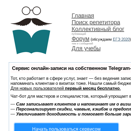
Главная
Поиск репетитора
Коллективный блог
публикаций
Форум
(обсуждаем
ЕГЭ 2020
)
тем и сообщений
Для учебы
Сервис онлайн-записи на собственном Telegram
Тот, кто работает в сфере услуг, знает — без ведения запи
напоминать клиентам о визитах тоже. Нашли самый бюдж
Для новых пользователей
первый месяц бесплатно
.
Чат-бот для мастеров и специалистов, который упрощает 
—
Сам записывает клиентов и напоминает им о визи
—
Персонализирует скидки, чаевые, кэшбэк и предоп
—
Увеличивает доходимость и помогает больше за
Начать пользоваться сервисом