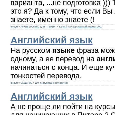
варианта, ...не подготовка ))) 
это я? Да к тому, что если Вы
знаете, именно знаете (!
Форум
»
АРХИВ (ТОЛЬКО ДЛЯ ЧТЕНИЯ)
»
Единый государственный экзамен 2010
Английский
язык
На русском
языке
фраза може
одному, а ее перевод на
англ
начинаться с конца. И еще ку
тонкостей перевода.
Форум
»
ОБЩЕНИЕ
»
Для поступивших (студентов)
Английский
язык
А не проще ли пойти на курс
для начинающих в Питере ? 