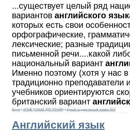
...существует целый ряд нац
вариантов
английского
язык
которых есть свои особенност
орфографические, грамматич
лексические; разные традиц
письменной речи....какой ли
национальный вариант
англи
Именно поэтому (хотя у нас в
традиционно преподаватели 
учебников ориентируются ско
британский вариант
английск
Форум
»
АРХИВ (ТОЛЬКО ДЛЯ ЧТЕНИЯ)
»
Единый государственный экзамен 2010
Английский
язык