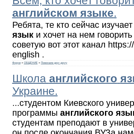
Всем, кто хочет говори
английском
языке
.
Ребята, те кто сейчас изучае
язык
и хочет на нем говорить
советую вот этот канал https:/
english .
Форум
»
ОБЩЕНИЕ
»
Помогаем друг другу
Школа
английского
яз
Украине.
...студентом Киевского униве
программы
английского
язы
студентам преподают в униве
он после окончания ВУЗа нам