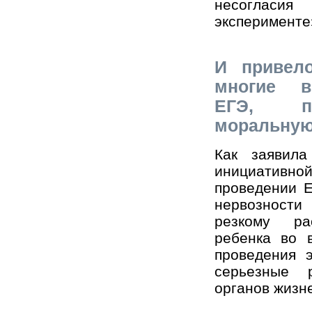
несоглас
эксперименте
И привел
многие в
ЕГЭ, по
моральную
Как заявил
инициативной
проведении 
нервозности
резкому ра
ребенка во 
проведения 
серьезные 
органов жизн