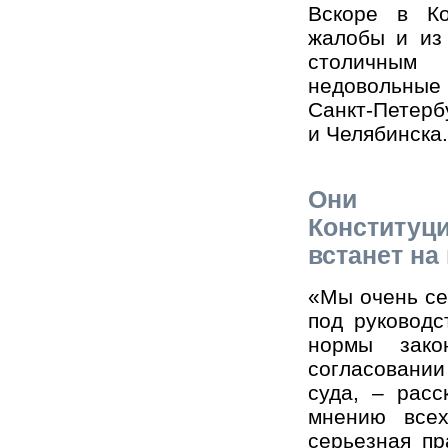
Вскоре в Ко
жалобы и из 
столичным
недовольны
Санкт-Петерб
и Челябинска.
Они н
Конститу
встанет на 
«Мы очень се
под руководс
нормы зак
согласовании
суда, – расс
мнению всех
серьезная пр