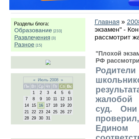
Главная
»
200
Разделы блога:
экзамен" - Ко
Образование
[233]
рассмотрит ж
Развлечения
[3]
Разное
[15]
"Плохой экза
РФ рассмотри
Родит
школьни
«
Июль 2008
»
Пн
Вт
Ср
Чт
Пт
Сб
Вс
результат
1
2
3
4
5
6
жалобой
7
8
9
10
11
12
13
14
15
16
17
18
19
20
суд. Они
21
22
23
24
25
26
27
проверил
28
29
30
31
Едино
соответ