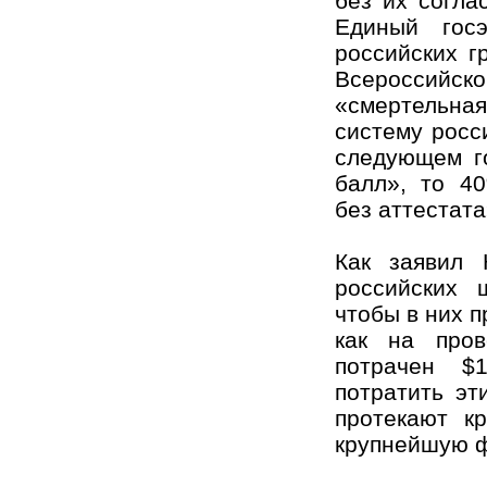
без их согла
Единый гос
российских г
Всероссийс
«смертельная
систему росс
следующем г
балл», то 4
без аттестата
Как заявил 
российских 
чтобы в них п
как на про
потрачен 
потратить эт
протекают к
крупнейшую ф