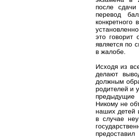
после сдачи
перевод ба
конкретного 
установленно
это говорит 
является по 
в жалобе.
Исходя из вс
делают выво
должным обра
родителей и 
предыдущие
Никому не об
наших детей 
в случае неу
государств
предостави