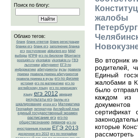
Поиск по блогу:
Конститу
жалобы 
Петербу
Челяби
Облако тегов:
бланк
бланк ответов
бланк регистрации
Новокузне
бланки егэ
бланк егэ
заполнение бланка
егэ
поступление
abiturient.pro
МАИ
выборы
КПРФ
егэ по биологии
ВКонтакте
Во вторник и
postupim.ru
vkontakte
vkontakte.ru
ГВЭ
льготники
абитуриент
ЕГЭ по
родителей, ч
информатике
абитуриенты
вузы
правила
Единый госэ
приема
правила приема абитуриентов
егэ по физике
правила приема в вузы
жалобами в К
история
егэ по математике
егэ по
английскому языку
егэ по немецкому
было отправл
егэ 2012
языку
авиация
каждом из 
результаты егэ
баллы егэ
документов
шкалирование
Математика
итоги егэ
География
литература
Английский язык
сертификат 
единый государственный экзамен
расписание егэ
егэ по
законодател
обществознанию
ливанов
егэ по
которые Конс
ЕГЭ 2013
иностранным языкам
рассмотрет
досрочное егэ 2013
егэ по географии