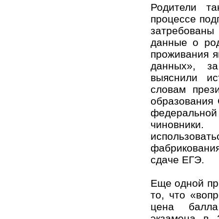
Родители т
процессе под
затребован
данные о род
проживания я
данных», за
выяснили ис
словам през
образования 
федеральной
чиновник
использов
фабриковани
сдаче ЕГЭ.
Еще одной пр
то, что «воп
цена балла
экзамена в 