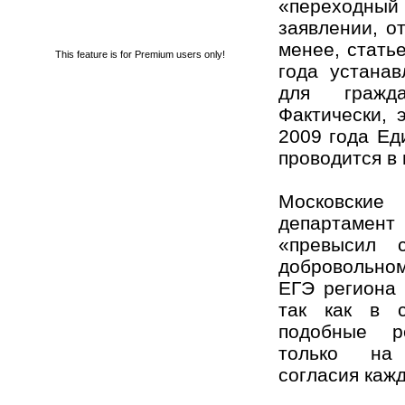
«переходны
заявлении, о
менее, стать
This feature is for Premium users only!
года устанав
для гражд
Фактически, 
2009 года Ед
проводится в 
Московски
департамент
«превысил 
добровольно
ЕГЭ региона 
так как в с
подобные р
только на 
согласия каж