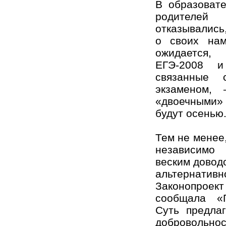
В образоват
родителе
отказывались
о своих нам
ожидается,
ЕГЭ-2008 и
связанные 
экзаменом,
«двоечными» 
будут осенью
Тем не менее
независимо 
веским довод
альтернатив
Законопроект
сообщала «Г
Суть предла
добровольнос