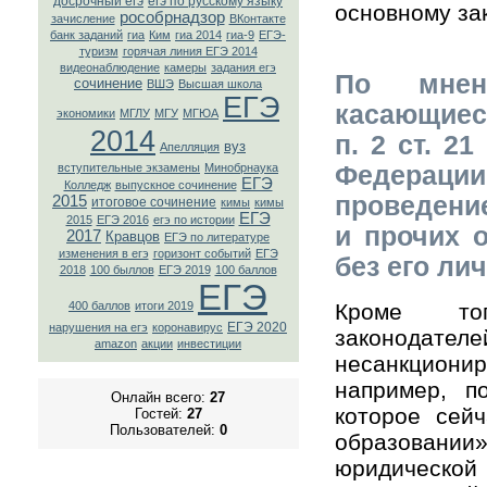
досрочный егэ
егэ по русскому языку
основному за
рособрнадзор
зачисление
ВКонтaкте
банк заданий
гиа
Ким
гиа 2014
гиа-9
ЕГЭ-
туризм
горячая линия ЕГЭ 2014
видеонаблюдение
камеры
задания егэ
По мнен
сочинение
ВШЭ
Высшая школа
ЕГЭ
касающиес
экономики
МГЛУ
МГУ
МГЮА
2014
п. 2 ст. 2
вуз
Апелляция
Федераци
вступительные экзамены
Минобрнаука
ЕГЭ
Колледж
выпускное сочинение
проведени
2015
итоговое сочинение
кимы
кимы
ЕГЭ
2015
ЕГЭ 2016
егэ по истории
и прочих 
2017
Кравцов
ЕГЭ по литературе
изменения в егэ
горизонт событий
ЕГЭ
без его лич
2018
100 быллов
ЕГЭ 2019
100 баллов
ЕГЭ
Кроме то
400 баллов
итоги 2019
ЕГЭ 2020
нарушения на егэ
коронавирус
законода
amazon
акции
инвестиции
несанкцион
например, п
Онлайн всего:
27
которое сей
Гостей:
27
Пользователей:
0
образовании»
юридическ