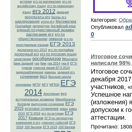
история
егэ по математике
егэ по
английскому языку
егэ по немецкому
егэ 2012
языку
авиация
результаты егэ
баллы егэ
Категория:
Обра
шкалирование
Математика
итоги егэ
a
География
литература
Английский язык
Опубликовал
единый государственный экзамен
0
расписание егэ
егэ по
обществознанию
ливанов
егэ по
ЕГЭ 2013
иностранным языкам
досрочное егэ 2013
егэ по географии
досрочный егэ
егэ по русскому языку
Итоговое соч
рособрнадзор
зачисление
ВКонтaкте
написали 98%
банк заданий
гиа
Ким
гиа 2014
гиа-9
ЕГЭ-
туризм
горячая линия ЕГЭ 2014
Итоговое соч
видеонаблюдение
камеры
задания егэ
сочинение
ВШЭ
Высшая школа
декабря 2017
ЕГЭ
экономики
МГЛУ
МГУ
МГЮА
участников, 
2014
Успешное нап
вуз
Апелляция
вступительные экзамены
Минобрнаука
(изложения) 
ЕГЭ
Колледж
выпускное сочинение
2015
допуском к г
итоговое сочинение
кимы
кимы
ЕГЭ
2015
ЕГЭ 2016
егэ по истории
аттестации.
2017
Кравцов
ЕГЭ по литературе
изменения в егэ
горизонт событий
ЕГЭ
Прочитано: 180
2018
100 быллов
ЕГЭ 2019
100 баллов