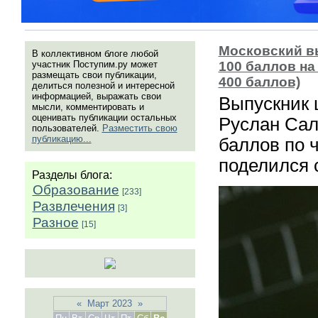
Московский в
В коллективном блоге любой
участник Поступим.ру может
100 баллов на
размещать свои публикации,
400 баллов)
делиться полезной и интересной
информацией, выражать свои
Выпускник 
мысли, комментировать и
оценивать публикации остальных
Руслан Сал
пользователей.
Разместить свою
публикацию...
баллов по 
поделился с
Разделы блога:
Образование
[233]
Развлечения
[3]
Разное
[15]
«
Март 2023
»