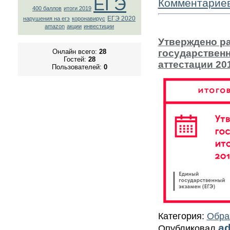
ЕГЭ
Комментарие
400 баллов
итоги 2019
ЕГЭ 2020
нарушения на егэ
коронавирус
amazon
акции
инвестиции
Утверждено р
Онлайн всего:
28
государствен
Гостей:
28
аттестации 20
Пользователей:
0
Категория:
Обра
a
Опубликовал