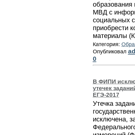
образования 
МВД с информ
социальных с
приобрести к
материалы (
Категория:
Обра
a
Опубликовал
0
В ФИПИ исклю
утечек задани
ЕГЭ-2017
Утечка задан
государствен
исключена, з
Федерального
измерений (