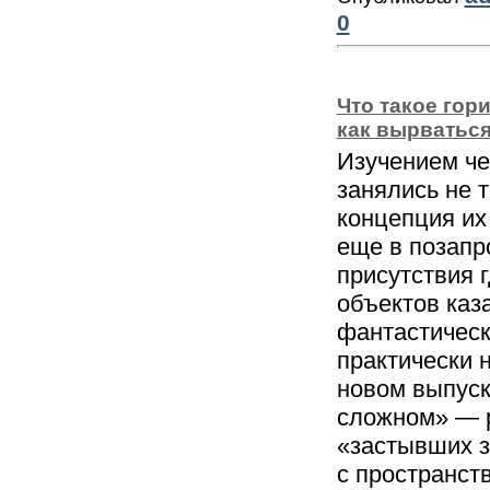
0
Что такое гор
как вырватьс
Изучением че
занялись не 
концепция их
еще в позапр
присутствия г
объектов каз
фантастическ
практически 
новом выпуск
сложном» — р
«застывших з
с пространст