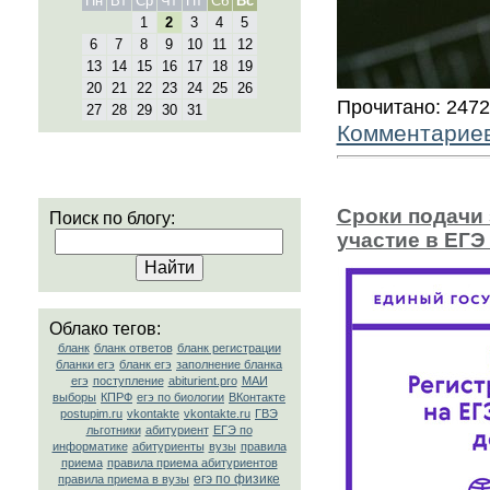
Пн
Вт
Ср
Чт
Пт
Сб
Вс
1
2
3
4
5
6
7
8
9
10
11
12
13
14
15
16
17
18
19
20
21
22
23
24
25
26
Прочитано: 247
27
28
29
30
31
Комментарие
Cроки подачи 
Поиск по блогу:
участие в ЕГЭ
Облако тегов:
бланк
бланк ответов
бланк регистрации
бланки егэ
бланк егэ
заполнение бланка
егэ
поступление
abiturient.pro
МАИ
выборы
КПРФ
егэ по биологии
ВКонтакте
postupim.ru
vkontakte
vkontakte.ru
ГВЭ
льготники
абитуриент
ЕГЭ по
информатике
абитуриенты
вузы
правила
приема
правила приема абитуриентов
егэ по физике
правила приема в вузы