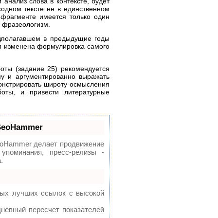
анализ слова в контексте, будет
ходном тексте не в единственном
м фрагменте имеется только один
н фразеологизм.
едполагавшем в предыдущие годы
этим изменена формулировка самого
оты (задание 25) рекомендуется
у и аргументированно выражать
монстрировать широту осмысления
боты, и привести литературные
 SeoHammer
oHammer делает продвижение
упоминания, пресс-релизы -
.
мых лучших ссылок с высокой
дневный пересчет показателей