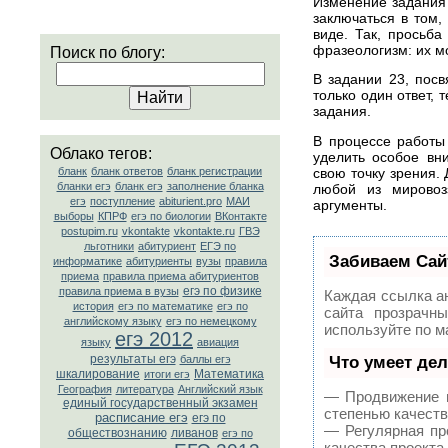
Изменение задания 
заключаться в том,
виде. Так, просьба
фразеологизм: их м
Поиск по блогу:
В задании 23, пос
только один ответ, 
задания.
В процессе работы
Облако тегов:
уделить особое вн
свою точку зрения.
бланк
бланк ответов
бланк регистрации
бланки егэ
бланк егэ
заполнение бланка
любой из мировоз
егэ
поступление
abiturient.pro
МАИ
аргументы.
выборы
КПРФ
егэ по биологии
ВКонтакте
postupim.ru
vkontakte
vkontakte.ru
ГВЭ
льготники
абитуриент
ЕГЭ по
Забиваем Сай
информатике
абитуриенты
вузы
правила
приема
правила приема абитуриентов
егэ по физике
правила приема в вузы
Каждая ссылка ан
история
егэ по математике
егэ по
сайта прозрачн
английскому языку
егэ по немецкому
используйте по 
егэ 2012
языку
авиация
результаты егэ
Что умеет де
баллы егэ
шкалирование
Математика
итоги егэ
География
литература
Английский язык
— Продвижение в
единый государственный экзамен
степенью качеств
расписание егэ
егэ по
— Регулярная пр
обществознанию
ливанов
егэ по
качества проекта.