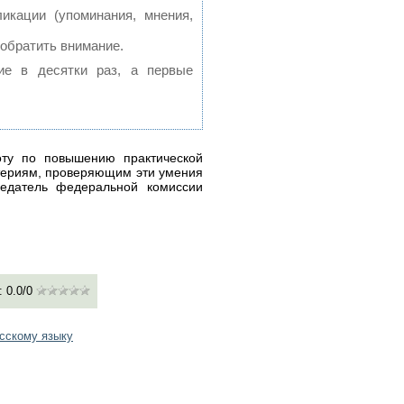
кации (упоминания, мнения,
 обратить внимание.
ие в десятки раз, а первые
оту по повышению практической
итериям, проверяющим эти умения
седатель федеральной комиссии
:
0.0
/
0
усскому языку