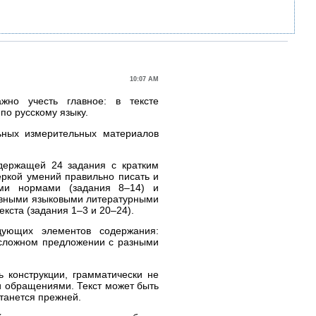
10:07 AM
жно учесть главное: в тексте
по русскому языку.
ьных измерительных материалов
держащей 24 задания с кратким
веркой умений правильно писать и
ими нормами (задания 8–14) и
овными языковыми литературными
екста (задания 1–3 и 20–24).
дующих элементов содержания:
в сложном предложении с разными
ь конструкции, грамматически не
и обращениями. Текст может быть
станется прежней.