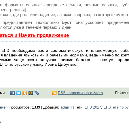
е форматы ссылок: арендные ссылки, вечные ссылки, публи
пресс-релизы).
жет, где рост или падение, а также запросы, на которые нужно
 предоставляет технологию
Буст
, она ускоряет продвижен
яются уже в течение первых 7 дней.
аться и Начать продвижение
к ЕГЭ необходимо вести систематическую и планомерную раб
ня владения языковыми и речевыми нормами, ведь именно по кр
уемые чаще всего получают низкие баллы», - советует пред
ЕГЭ по русскому языку Ирина Цыбулько.
ми:
RSS коллективного блога
Рейтинг
ние
|
Просмотров
:
1339
|
Добавил
:
admin
|
Теги
:
ЕГЭ 2017
,
ЕГЭ
,
егэ по р
0