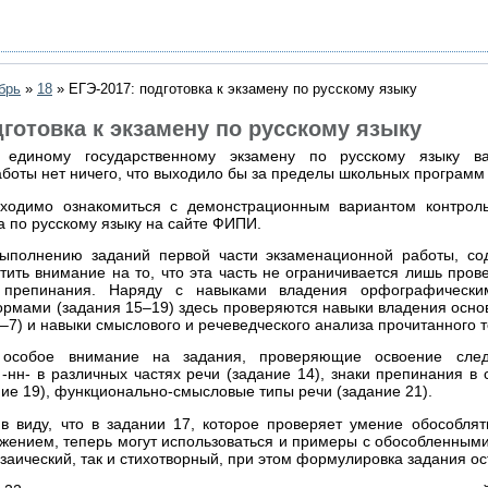
брь
»
18
» ЕГЭ-2017: подготовка к экзамену по русскому языку
дготовка к экзамену по русскому языку
 единому государственному экзамену по русскому языку ва
боты нет ничего, что выходило бы за пределы школьных программ 
ходимо ознакомиться с демонстрационным вариантом контрол
а по русскому языку на сайте ФИПИ.
выполнению заданий первой части экзаменационной работы, со
атить внимание на то, что эта часть не ограничивается лишь про
и препинания. Наряду с навыками владения орфографическ
ормами (задания 15–19) здесь проверяются навыки владения осн
–7) и навыки смыслового и речеведческого анализа прочитанного т
 особое внимание на задания, проверяющие освоение сле
 -нн- в различных частях речи (задание 14), знаки препинания 
ние 19), функционально-смысловые типы речи (задание 21).
 виду, что в задании 17, которое проверяет умение обособлят
жением, теперь могут использоваться и примеры с обособленным
озаический, так и стихотворный, при этом формулировка задания о