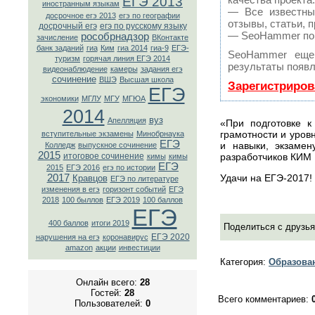
ЕГЭ 2013
иностранным языкам
— Все известны
досрочное егэ 2013
егэ по географии
отзывы, статьи, 
досрочный егэ
егэ по русскому языку
— SeoHammer пока
рособрнадзор
зачисление
ВКонтaкте
банк заданий
гиа
Ким
гиа 2014
гиа-9
ЕГЭ-
SeoHammer еще
туризм
горячая линия ЕГЭ 2014
результаты появл
видеонаблюдение
камеры
задания егэ
сочинение
ВШЭ
Высшая школа
Зарегистриров
ЕГЭ
экономики
МГЛУ
МГУ
МГЮА
2014
вуз
Апелляция
«При подготовке 
грамотности и уров
вступительные экзамены
Минобрнаука
ЕГЭ
и навыки, экзамен
Колледж
выпускное сочинение
2015
разработчиков КИМ 
итоговое сочинение
кимы
кимы
ЕГЭ
2015
ЕГЭ 2016
егэ по истории
Удачи на ЕГЭ-2017!
2017
Кравцов
ЕГЭ по литературе
изменения в егэ
горизонт событий
ЕГЭ
2018
100 быллов
ЕГЭ 2019
100 баллов
ЕГЭ
400 баллов
итоги 2019
Поделиться с друзья
ЕГЭ 2020
нарушения на егэ
коронавирус
amazon
акции
инвестиции
Категория
:
Образова
Онлайн всего:
28
Гостей:
28
Всего комментариев
:
Пользователей:
0