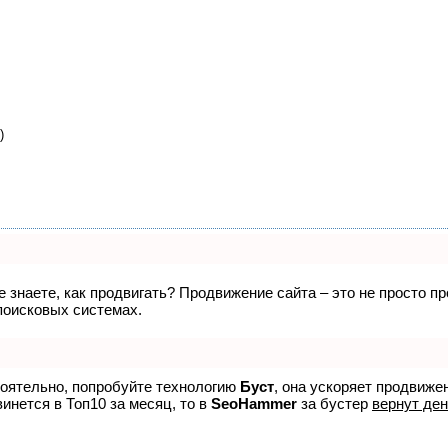
)
не знаете, как продвигать? Продвижение сайта – это не просто 
поисковых системах.
тоятельно, попробуйте технологию
Буст
, она ускоряет продвиже
винется в Топ10 за месяц, то в
SeoHammer
за бустер
вернут ден