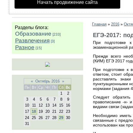
Начать продвижение сайта
Главная
»
2016
»
Октя
Разделы блога:
Образование
ЕГЭ-2017: по
[233]
Развлечения
[3]
При подготовке к
Разное
экзаменационной ра
[15]
Прежде всего необ
(КИМ) ЕГЭ 2017 год
При подготовке к 
ответом, стоит обр
расставлять знак
«
Октябрь 2016
»
пунктуационными н
Пн
Вт
Ср
Чт
Пт
Сб
Вс
нормами (задания 4
1
2
Следует обратить
3
4
5
6
7
8
9
правописание -н- и
10
11
12
13
14
15
16
видами связи (зада
17
18
19
20
21
22
23
Необходимо иметь в
24
25
26
27
28
29
30
связанные с предло
31
использован как пр