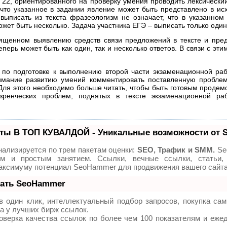
22, ориентированного на проверку умения проводить лексический 
 что указанное в задании явление может быть представлено в ис
 выписать из текста фразеологизм не означает, что в указанно
ожет быть несколько. Задача участника ЕГЭ – выписать только оди
вященном выявлению средств связи предложений в тексте и пр
теперь может быть как один, так и несколько ответов. В связи с 
 по подготовке к выполнению второй части экзаменационной раб
имание развитию умений комментировать поставленную проблем
 Для этого необходимо больше читать, чтобы быть готовым проде
зренческих проблем, поднятых в тексте экзаменационной ра
ты В ТОП КУВАЛДОЙ - Уникальные возможности от
ализируется по трем пакетам оценки:
SEO, Трафик и SMM.
Se
ым и простым занятием. Ссылки, вечные ссылки, статьи, 
максимуму потенциал SeoHammer для продвижения вашего сайта
лать SeoHammer
 один клик, интеллектуальный подбор запросов, покупка са
а у лучших бирж ссылок.
оверка качества ссылок по более чем 100 показателям и еже