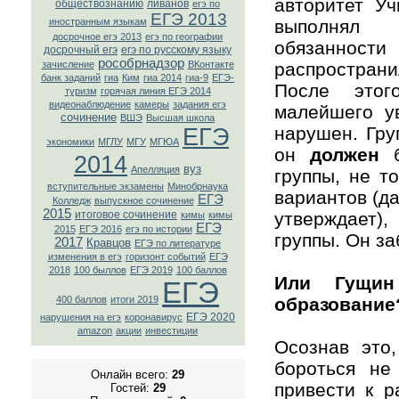
авторитет Уч
обществознанию
ливанов
егэ по
ЕГЭ 2013
иностранным языкам
выполнял о
досрочное егэ 2013
егэ по географии
обязанност
досрочный егэ
егэ по русскому языку
рособрнадзор
зачисление
ВКонтaкте
распростран
банк заданий
гиа
Ким
гиа 2014
гиа-9
ЕГЭ-
После это
туризм
горячая линия ЕГЭ 2014
видеонаблюдение
камеры
задания егэ
малейшего ув
сочинение
ВШЭ
Высшая школа
нарушен. Гру
ЕГЭ
экономики
МГЛУ
МГУ
МГЮА
он
должен
б
2014
вуз
Апелляция
группы, не т
вступительные экзамены
Минобрнаука
вариантов (да
ЕГЭ
Колледж
выпускное сочинение
2015
итоговое сочинение
утверждает)
кимы
кимы
ЕГЭ
2015
ЕГЭ 2016
егэ по истории
группы. Он за
2017
Кравцов
ЕГЭ по литературе
изменения в егэ
горизонт событий
ЕГЭ
2018
100 быллов
ЕГЭ 2019
100 баллов
Или Гущин
ЕГЭ
400 баллов
итоги 2019
образование?
ЕГЭ 2020
нарушения на егэ
коронавирус
amazon
акции
инвестиции
Осознав это,
бороться не
Онлайн всего:
29
привести к р
Гостей:
29