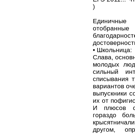
)
Единичные 
отобранн
благодар
достоверность
• Школьница:
Слава, основ
молодых люд
сильный инт
списывания т
вариантов оче
выпускники с
их от пофигис
И плюсов с
гораздо бо
крысятничали
другом, опр