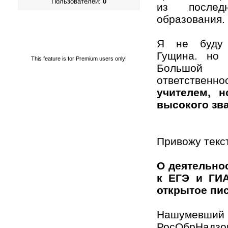
Пользователей:
0
из послед
образования.
Я не буду 
Гущина. но
This feature is for Premium users only!
Большой 
ответственн
учителем, н
высокого зва
Привожу текс
О деятельно
к ЕГЭ и ГИА"
открытое пи
Нашумевший
РосОбрНа