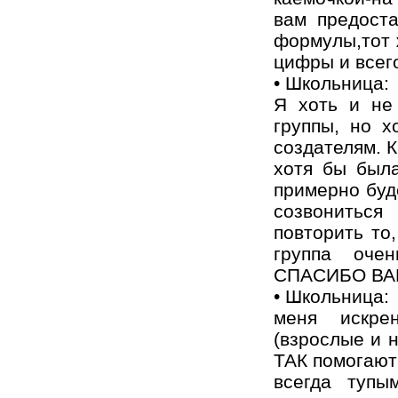
вам предоста
формулы,тот 
цифры и всег
• Школьница:
Я хоть и не 
группы, но х
создателям. 
хотя бы была
примерно буд
созвонитьс
повторить то
группа оче
СПАСИБО ВА
• Школьница:
меня искре
(взрослые и 
ТАК помогают 
всегда тупы