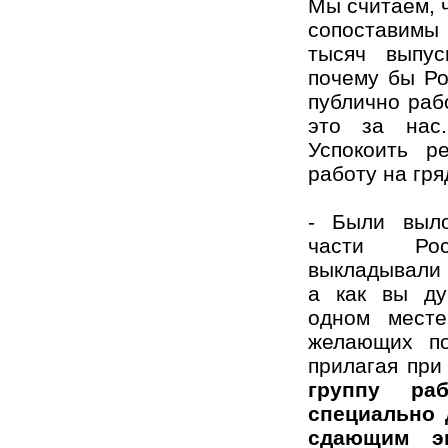
Мы считаем, 
сопоставимы
тысяч выпус
почему бы Ро
публично раб
это за нас
Успокоить р
работу на гр
- Были выл
части Рос
выкладывали 
а как вы ду
одном мест
желающих по
прилагая при
группу р
специально 
сдающим эк