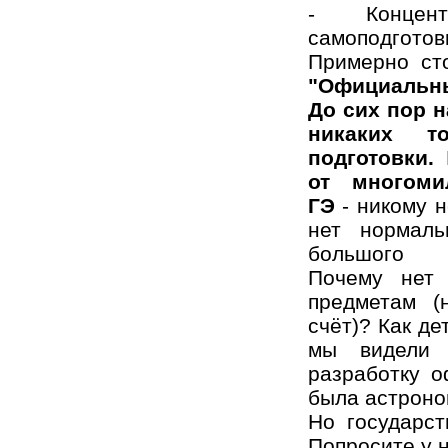
- Концен
самоподготов
Примерно ст
"Официальный
До сих пор н
никаких т
подготовки.
от многоми
ГЭ
- никому н
нет нормаль
большого к
Почему нет
предметам 
счёт)? Как д
мы видели 
разработку о
была астроно
Но государст
Попросите у н