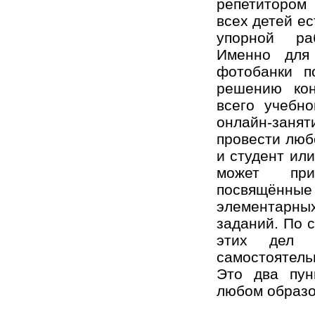
репетитором 
всех детей е
упорной ра
Именно для
фотобанки п
решению кон
всего учебно
онлайн-заня
провести люб
и студент ил
может при
посвящён
элементарн
заданий. По 
этих дел 
самостоятель
Это два пун
любом образо