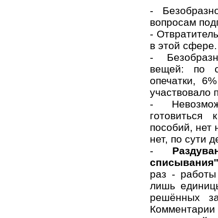
- Безобразн
вопросам подг
- Отвратител
в этой сфере.
- Безобраз
вещей: по 
опечатки, 6%
участвовало п
- Невозмо
готовиться 
пособий, нет 
нет, по сути д
-
Раздув
списывания
раз - работы
лишь единиц
решённых за
Комментар