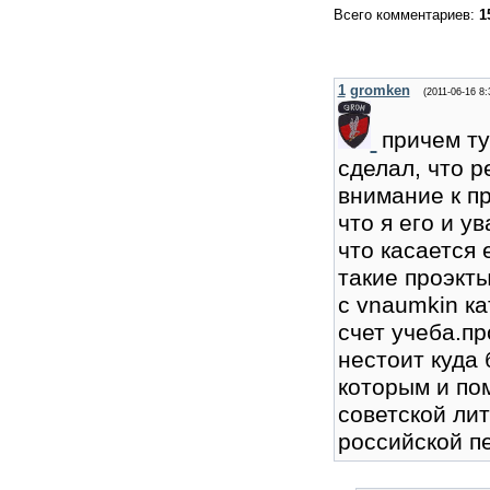
Всего комментариев
:
1
1
gromken
(2011-06-16 8
причем ту
сделал, что 
внимание к п
что я его и у
что касается e
такие проэкты
с vnaumkin ка
счет учеба.пр
нестоит куда 
которым и пом
советской ли
российской пе