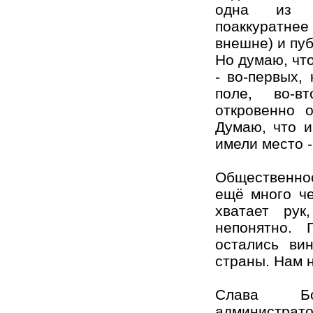
одна из л
поаккуратнее
внешне) и пу
Но думаю, что
- во-первых,
поле, во-в
откровенно о
Думаю, что и
имели место -
Общественнос
ещё много че
хватает ру
непонятно.
остались ви
страны. Нам 
Слава Бо
администрато