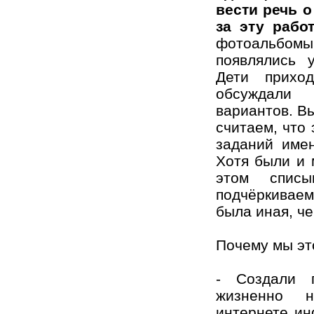
вести речь о
за эту работ
фотоальбом
появлялись 
Дети прихо
обсуждали
вариантов. В
считаем, что
заданий име
Хотя были и 
этом спис
подчёркивае
была иная, ч
Почему мы эт
- Создали г
жизненно н
интернете и