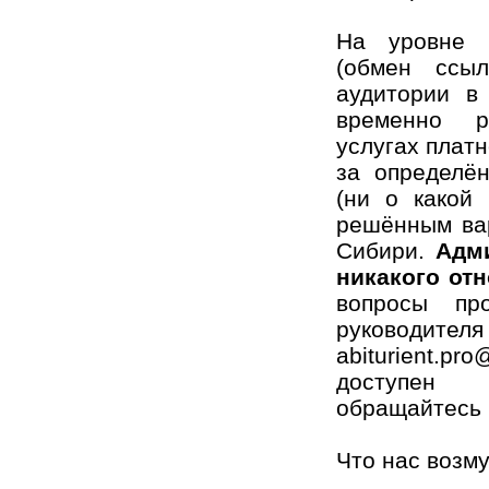
На уровне и
(обмен ссы
аудитории в
временно 
услугах плат
за определё
(ни о какой
решённым вар
Сибири.
Адм
никакого от
вопросы пр
руководи
abiturient.p
доступен 
обращайтесь 
Что нас возм