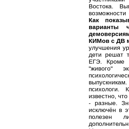
Востока. Вы
возможности 
Как показы
варианты 
демоверсия
КИМов с ДВ 
улучшения ур
дети решат т
ЕГЭ. Кроме 
"живого" 
психолог
выпускникам
психологи. 
известно, что
- разные. З
исключён в э
полезен л
дополнитель