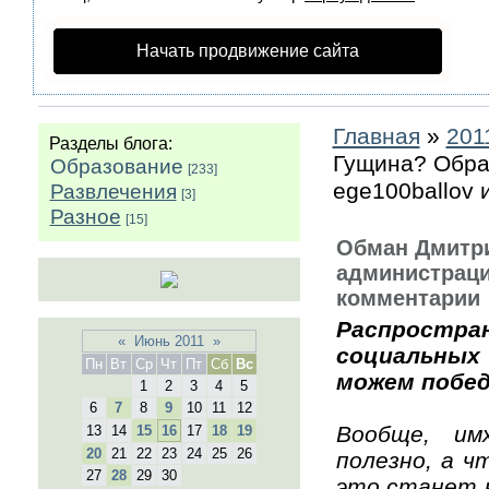
Начать продвижение сайта
Главная
»
201
Разделы блога:
Гущина? Обра
Образование
[233]
ege100ballov 
Развлечения
[3]
Разное
[15]
Обман Дмитр
администраци
комментарии
Распростр
«
Июнь 2011
»
социальных
Пн
Вт
Ср
Чт
Пт
Сб
Вс
можем побед
1
2
3
4
5
6
7
8
9
10
11
12
Вообще, им
13
14
15
16
17
18
19
20
21
22
23
24
25
26
полезно, а ч
27
28
29
30
это станет к