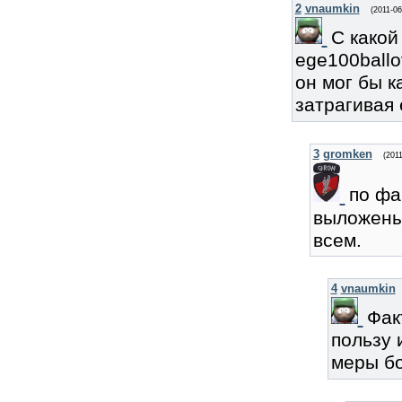
2
vnaumkin
(2011-0
С какой
ege100ball
он мог бы к
затрагивая 
3
gromken
(201
по фа
выложены
всем.
4
vnaumkin
Фак
пользу 
меры бо