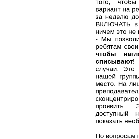
того, чтоб
вариант на ре
за неделю до
ВКЛЮЧАТЬ в 
ничем это не
- Мы позвол
ребятам сво
чтобы наг
списывают! 
случаи. Это
нашей групп
место. На ли
преподавате
сконцентрир
проявить. 
доступный н
показать необ
По вопросам 