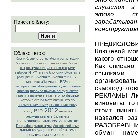
глушилок в
этого с
зарабатывани
Поиск по блогу:
конструктив
ПРЕДИСЛОВИЕ
Ключевой мом
Облако тегов:
какого отноше
бланк
бланк ответов
бланк регистрации
бланки егэ
бланк егэ
заполнение бланка
Как описано
егэ
поступление
abiturient.pro
МАИ
ссылками. 
выборы
КПРФ
егэ по биологии
ВКонтакте
postupim.ru
vkontakte
vkontakte.ru
ГВЭ
организо
льготники
абитуриент
ЕГЭ по
информатике
абитуриенты
вузы
правила
самоподгото
приема
правила приема абитуриентов
РЕКЛАМЫ.
Л
егэ по физике
правила приема в вузы
история
егэ по математике
егэ по
виноваты, то
английскому языку
егэ по немецкому
стоит винит
егэ 2012
языку
авиация
назвался ра
результаты егэ
баллы егэ
шкалирование
Математика
итоги егэ
РАЗОБРАВШИС
География
литература
Английский язык
единый государственный экзамен
обман нам
расписание егэ
егэ по