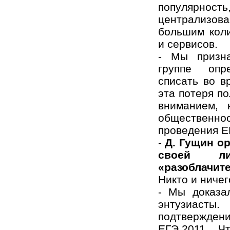
популяр
централизова
большим коли
и сервисов.
- Мы призна
группе опр
списать во в
эта потеря п
вниманием, 
общественн
проведения Е
-
Д. Гущин о
своей ли
«разоблачит
Никто и ничег
- Мы доказа
энтузиаст
подтверждени
ЕГЭ 2011... 