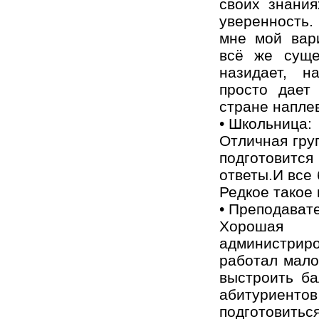
своих знания
уверенность.
мне мой вари
всё же суще
назидает, н
просто дает
стране наплев
• Школьница:
Отличная гру
подготовитс
ответы.И все
Редкое такое
• Преподавате
Хорошая 
администри
работал мало
выстроить б
абитуриенто
подготовиться