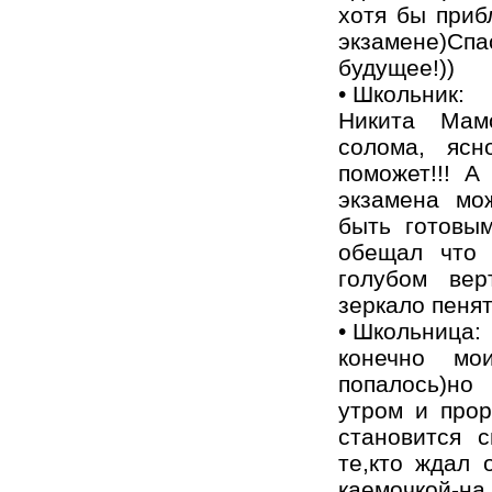
хотя бы приб
экзамене)
будущее!))
• Школьник:
Никита Мам
солома, яс
поможет!!! А
экзамена мо
быть готовым
обещал что 
голубом вер
зеркало пенять
• Школьница:
конечно мо
попалось)но
утром и про
становится 
те,кто ждал 
каемочкой-на