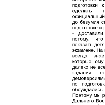
подготовки
сделать го
официальный 
до безумия с
подготовке и 
- Доставил
потому, чт
показать детя
экзамене. На
всегда зна
которые ему
далеко не вс
задания е
демоверсиям
по подгото
обсуждалис
Поэтому мы р
Дальнего Вос