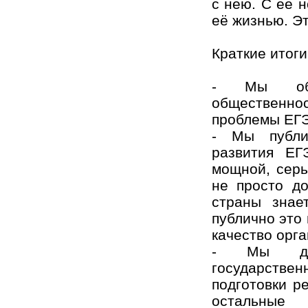
с нею. С её 
её жизнью. 
Краткие итоги
- Мы обр
общественно
проблемы ЕГЭ
- Мы публи
развития ЕГ
мощной, серь
не просто д
страны знае
публично это
качество орг
- Мы док
государстве
подготовки р
остальные