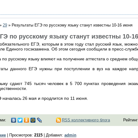
»
29
» Результаты ЕГЭ по русскому языку станут известны 10-16 июня
ГЭ по русскому языку станут известны 10-1
обязательного ЕГЭ, которым в этом году стал русский язык, можно
е Единого госэкзамена. Об этом сегодня сообщили в пресс-служб
а по русскому языку влияют на получение аттестата о среднем об
ьтаты данного ЕГЭ нужны при поступлении в вуз на каждое напр
зыку сдают 745 тысяч человек в 5 700 пунктах проведения экз
ественности.
 началась 26 мая и продлится по 11 июня.
ми:
RSS коллективного блога
Рейтинг
ние
|
Просмотров
:
2115
|
Добавил
:
admin