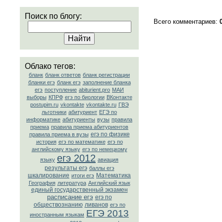
Поиск по блогу:
Всего комментариев
:
Облако тегов:
бланк
бланк ответов
бланк регистрации
бланки егэ
бланк егэ
заполнение бланка
егэ
поступление
abiturient.pro
МАИ
выборы
КПРФ
егэ по биологии
ВКонтакте
postupim.ru
vkontakte
vkontakte.ru
ГВЭ
льготники
абитуриент
ЕГЭ по
информатике
абитуриенты
вузы
правила
приема
правила приема абитуриентов
егэ по физике
правила приема в вузы
история
егэ по математике
егэ по
английскому языку
егэ по немецкому
егэ 2012
языку
авиация
результаты егэ
баллы егэ
шкалирование
Математика
итоги егэ
География
литература
Английский язык
единый государственный экзамен
расписание егэ
егэ по
обществознанию
ливанов
егэ по
ЕГЭ 2013
иностранным языкам