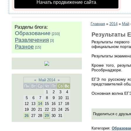
Начать продвижение сайта
Главная
»
2014
»
Май
Разделы блога:
Образование
Результаты Е
[233]
Развлечения
[3]
Результаты первого 
Разное
официальном портал
[15]
Результаты экзамен
Кроме того, резул
Рособрнадзоре.
ЕГЭ по русскому я
«
Май 2014
»
представителей общ
Пн
Вт
Ср
Чт
Пт
Сб
Вс
1
2
3
4
Основная волна ЕГЭ
5
6
7
8
9
10
11
12
13
14
15
16
17
18
19
20
21
22
23
24
25
Поделиться с друзья
26
27
28
29
30
31
Категория
:
Образова