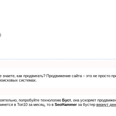
)
не знаете, как продвигать? Продвижение сайта – это не просто 
поисковых системах.
тоятельно, попробуйте технологию
Буст
, она ускоряет продвиже
винется в Топ10 за месяц, то в
SeoHammer
за бустер
вернут ден