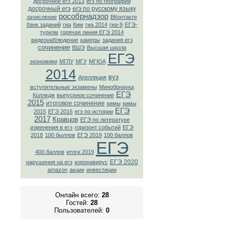
досрочное егэ 2013
егэ по географии
досрочный егэ
егэ по русскому языку
рособрнадзор
зачисление
ВКонтaкте
банк заданий
гиа
Ким
гиа 2014
гиа-9
ЕГЭ-
туризм
горячая линия ЕГЭ 2014
видеонаблюдение
камеры
задания егэ
сочинение
ВШЭ
Высшая школа
ЕГЭ
экономики
МГЛУ
МГУ
МГЮА
2014
вуз
Апелляция
вступительные экзамены
Минобрнаука
ЕГЭ
Колледж
выпускное сочинение
2015
итоговое сочинение
кимы
кимы
ЕГЭ
2015
ЕГЭ 2016
егэ по истории
2017
Кравцов
ЕГЭ по литературе
изменения в егэ
горизонт событий
ЕГЭ
2018
100 быллов
ЕГЭ 2019
100 баллов
ЕГЭ
400 баллов
итоги 2019
ЕГЭ 2020
нарушения на егэ
коронавирус
amazon
акции
инвестиции
Онлайн всего:
28
Гостей:
28
Пользователей:
0