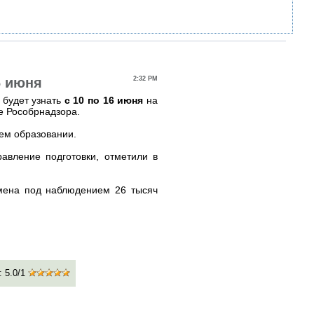
6 июня
2:32 PM
 будет узнать
с 10 по 16 июня
на
е Рособрнадзора.
щем образовании.
авление подготовки, отметили в
амена под наблюдением 26 тысяч
:
5.0
/
1