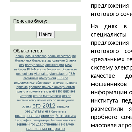
предложения 
итогового соч
Поиск по блогу:
На днях в 
специалисты
предложения
итогового с
Облако тегов:
бланк
бланк ответов
бланк регистрации
«реальные» т
бланки егэ
бланк егэ
заполнение бланка
егэ
поступление
abiturient.pro
МАИ
систему элект
выборы
КПРФ
егэ по биологии
ВКонтакте
postupim.ru
vkontakte
vkontakte.ru
ГВЭ
качестве д
льготники
абитуриент
ЕГЭ по
информатике
абитуриенты
вузы
правила
мошенников
приема
правила приема абитуриентов
информации о
егэ по физике
правила приема в вузы
история
егэ по математике
егэ по
института пе
английскому языку
егэ по немецкому
егэ 2012
языку
авиация
разместили 
результаты егэ
баллы егэ
шкалирование
Математика
пробного соч
итоги егэ
География
литература
Английский язык
массовая апр
единый государственный экзамен
расписание егэ
егэ по