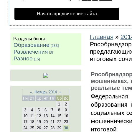
Начать продвижение сайта
Главная
»
201
Разделы блога:
Рособрнадзор
Образование
[233]
предлагающих
Развлечения
[3]
Разное
итоговых соч
[15]
Рособрнадзор
мошенниках,
реальные тем
«
Ноябрь 2014
»
Федеральная
Пн
Вт
Ср
Чт
Пт
Сб
Вс
образования 
1
2
3
4
5
6
7
8
9
социальных с
10
11
12
13
14
15
16
мошенническ
17
18
19
20
21
22
23
24
25
26
27
28
29
30
итоговой 