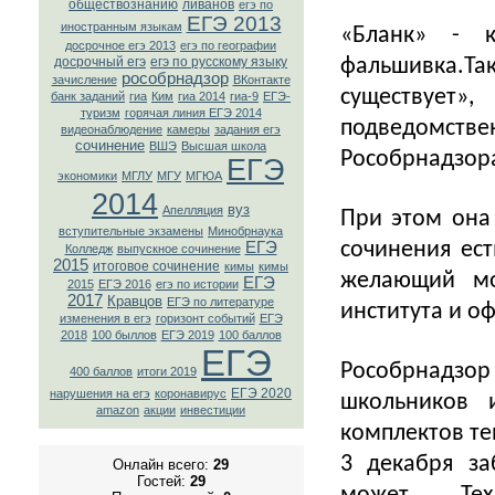
обществознанию
ливанов
егэ по
ЕГЭ 2013
иностранным языкам
«Бланк» - 
досрочное егэ 2013
егэ по географии
фальшивка.Т
досрочный егэ
егэ по русскому языку
рособрнадзор
зачисление
ВКонтaкте
существует»
банк заданий
гиа
Ким
гиа 2014
гиа-9
ЕГЭ-
туризм
горячая линия ЕГЭ 2014
подведом
видеонаблюдение
камеры
задания егэ
сочинение
ВШЭ
Высшая школа
Рособрнадзора
ЕГЭ
экономики
МГЛУ
МГУ
МГЮА
2014
вуз
Апелляция
При этом она
вступительные экзамены
Минобрнаука
сочинения ес
ЕГЭ
Колледж
выпускное сочинение
2015
итоговое сочинение
кимы
кимы
желающий мо
ЕГЭ
2015
ЕГЭ 2016
егэ по истории
2017
Кравцов
ЕГЭ по литературе
института и о
изменения в егэ
горизонт событий
ЕГЭ
2018
100 быллов
ЕГЭ 2019
100 баллов
ЕГЭ
Рособрнад
400 баллов
итоги 2019
ЕГЭ 2020
нарушения на егэ
коронавирус
школьников 
amazon
акции
инвестиции
комплектов те
3 декабря за
Онлайн всего:
29
Гостей:
29