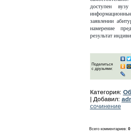
доступен вузу
информационные 
заявлении абиту
намерение пре
результат индив
Поделиться
с друзьями:
Категория
:
Об
|
Добавил
:
ad
сочинение
Всего комментариев
:
0