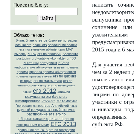
написать сочин
Поиск по блогу:
неудовлетвори
выпускники про
сочинение ил
уважитель
Облако тегов:
бланк
бланк ответов
бланк регистрации
предусматриваю
бланки егэ
бланк егэ
заполнение бланка
2015 года и 6 ма
егэ
поступление
abiturient.pro
МАИ
выборы
КПРФ
егэ по биологии
ВКонтакте
postupim.ru
vkontakte
vkontakte.ru
ГВЭ
льготники
абитуриент
ЕГЭ по
Для участия нео
информатике
абитуриенты
вузы
правила
чем за 2 недели 
приема
правила приема абитуриентов
егэ по физике
правила приема в вузы
школе лично или
история
егэ по математике
егэ по
английскому языку
егэ по немецкому
удостоверяющег
егэ 2012
языку
авиация
лицами по дове
результаты егэ
баллы егэ
участники с ог
шкалирование
Математика
итоги егэ
География
литература
Английский язык
и инвалиды пода
единый государственный экзамен
расписание егэ
егэ по
определенных
обществознанию
ливанов
егэ по
ЕГЭ 2013
субъекта РФ.
иностранным языкам
досрочное егэ 2013
егэ по географии