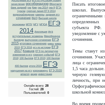
досрочный егэ
егэ по русскому языку
Писать итогово
рособрнадзор
зачисление
ВКонтaкте
банк заданий
гиа
Ким
гиа 2014
гиа-9
ЕГЭ-
школах. Выпус
туризм
горячая линия ЕГЭ 2014
видеонаблюдение
камеры
задания егэ
ограниченными 
сочинение
ВШЭ
Высшая школа
определенных
ЕГЭ
экономики
МГЛУ
МГУ
МГЮА
субъекта РФ.
2014
вуз
Апелляция
уведомление с ук
вступительные экзамены
Минобрнаука
сочинения.
ЕГЭ
Колледж
выпускное сочинение
2015
итоговое сочинение
кимы
кимы
ЕГЭ
2015
ЕГЭ 2016
егэ по истории
Темы станут из
2017
Кравцов
ЕГЭ по литературе
изменения в егэ
горизонт событий
ЕГЭ
сочинения. Учас
2018
100 быллов
ЕГЭ 2019
100 баллов
ЕГЭ
лица с огранич
400 баллов
итоги 2019
1,5 часа дольше
ЕГЭ 2020
нарушения на егэ
коронавирус
черную гелевую
amazon
акции
инвестиции
личность, при н
Орфографическ
Онлайн всего:
28
Гостей:
28
школьной комис
Пользователей:
0
Во время провед