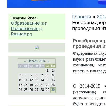
Главная
»
201
Разделы блога:
Рособрнадзор
Образование
[233]
проведения ит
Развлечения
[3]
Разное
[15]
Рособрнадзор
проведения и
Федеральная слу
науки разъясняе
«
Ноябрь 2014
»
сочинения, ко
Пн
Вт
Ср
Чт
Пт
Сб
Вс
писать в начале д
1
2
3
4
5
6
7
8
9
10
11
12
13
14
15
16
17
18
19
20
21
22
23
С 2014-2015 у
24
25
26
27
28
29
30
(изложение) я
допуска к един
будет проводит