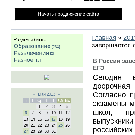
Начать продвижение сайта
Главная
»
201
Разделы блога:
завершается 
Образование
[233]
Развлечения
[3]
Разное
В России зав
[15]
ЕГЭ
Сегодня 
досрочная
Согласно п
«
Май 2013
»
Пн
Вт
Ср
Чт
Пт
Сб
Вс
экзамены м
1
2
3
4
5
школ, пр
6
7
8
9
10
11
12
выпускник
13
14
15
16
17
18
19
20
21
22
23
24
25
26
российских
27
28
29
30
31