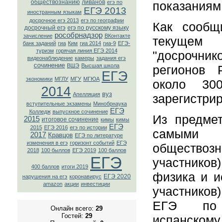
обществознанию
ливанов
показаниям
егэ по
ЕГЭ 2013
иностранным языкам
досрочное егэ 2013
егэ по географии
Как сообщ
досрочный егэ
егэ по русскому языку
рособрнадзор
зачисление
ВКонтaкте
текущем
банк заданий
гиа
Ким
гиа 2014
гиа-9
ЕГЭ-
туризм
горячая линия ЕГЭ 2014
"досрочнико
видеонаблюдение
камеры
задания егэ
сочинение
ВШЭ
Высшая школа
регионов 
ЕГЭ
экономики
МГЛУ
МГУ
МГЮА
около 30
2014
вуз
Апелляция
зарегистрир
вступительные экзамены
Минобрнаука
ЕГЭ
Колледж
выпускное сочинение
Из предме
2015
итоговое сочинение
кимы
кимы
ЕГЭ
2015
ЕГЭ 2016
егэ по истории
самыми 
2017
Кравцов
ЕГЭ по литературе
изменения в егэ
горизонт событий
ЕГЭ
общество
2018
100 быллов
ЕГЭ 2019
100 баллов
ЕГЭ
участников
400 баллов
итоги 2019
физика и и
ЕГЭ 2020
нарушения на егэ
коронавирус
amazon
акции
инвестиции
участников)
ЕГЭ по 
Онлайн всего:
29
Гостей:
29
испанскому