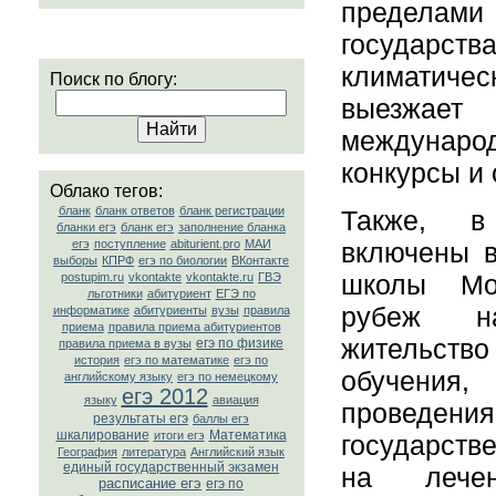
пределами
государ
климатичес
Поиск по блогу:
выезжает
междунар
конкурсы и
Облако тегов:
бланк
бланк ответов
бланк регистрации
Также, в
бланки егэ
бланк егэ
заполнение бланка
включены в
егэ
поступление
abiturient.pro
МАИ
выборы
КПРФ
егэ по биологии
ВКонтакте
школы Мо
postupim.ru
vkontakte
vkontakte.ru
ГВЭ
льготники
абитуриент
ЕГЭ по
рубеж н
информатике
абитуриенты
вузы
правила
приема
правила приема абитуриентов
жительств
егэ по физике
правила приема в вузы
история
егэ по математике
егэ по
обучения,
английскому языку
егэ по немецкому
егэ 2012
языку
авиация
проведения
результаты егэ
баллы егэ
шкалирование
Математика
итоги егэ
государств
География
литература
Английский язык
единый государственный экзамен
на лече
расписание егэ
егэ по