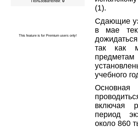
Пользователей:
0
(1).
Сдающие уз
в мае тек
This feature is for Premium users only!
дожидаться
так как 
предмет
установлен
учебного го
Основная
проводить
включая 
период эк
около 860 т