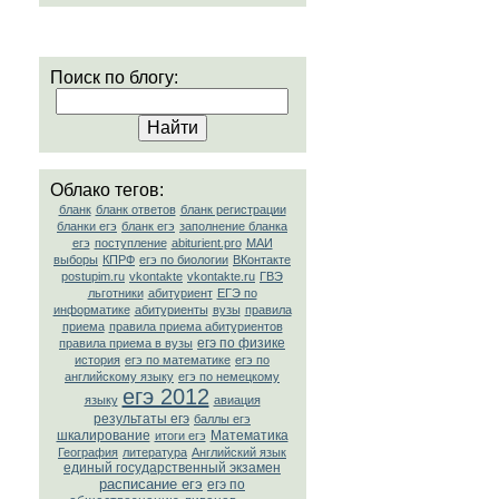
Поиск по блогу:
Облако тегов:
бланк
бланк ответов
бланк регистрации
бланки егэ
бланк егэ
заполнение бланка
егэ
поступление
abiturient.pro
МАИ
выборы
КПРФ
егэ по биологии
ВКонтакте
postupim.ru
vkontakte
vkontakte.ru
ГВЭ
льготники
абитуриент
ЕГЭ по
информатике
абитуриенты
вузы
правила
приема
правила приема абитуриентов
егэ по физике
правила приема в вузы
история
егэ по математике
егэ по
английскому языку
егэ по немецкому
егэ 2012
языку
авиация
результаты егэ
баллы егэ
шкалирование
Математика
итоги егэ
География
литература
Английский язык
единый государственный экзамен
расписание егэ
егэ по