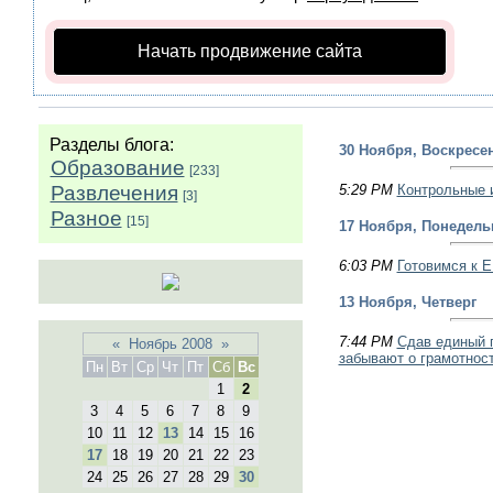
Начать продвижение сайта
Разделы блога:
30 Ноября, Воскресе
Образование
[233]
Развлечения
5:29 PM
Контрольные 
[3]
Разное
[15]
17 Ноября, Понедель
6:03 PM
Готовимся к Е
13 Ноября, Четверг
7:44 PM
Сдав единый г
«
Ноябрь 2008
»
забывают о грамотност
Пн
Вт
Ср
Чт
Пт
Сб
Вс
1
2
3
4
5
6
7
8
9
10
11
12
13
14
15
16
17
18
19
20
21
22
23
24
25
26
27
28
29
30