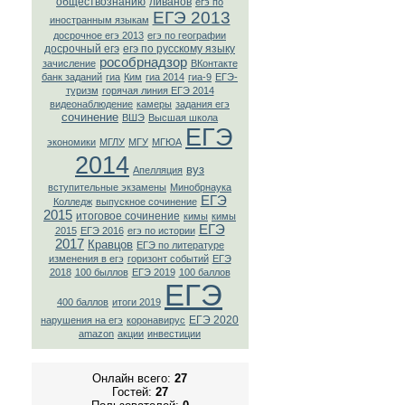
обществознанию
ливанов
егэ по
ЕГЭ 2013
иностранным языкам
досрочное егэ 2013
егэ по географии
досрочный егэ
егэ по русскому языку
рособрнадзор
зачисление
ВКонтaкте
банк заданий
гиа
Ким
гиа 2014
гиа-9
ЕГЭ-
туризм
горячая линия ЕГЭ 2014
видеонаблюдение
камеры
задания егэ
сочинение
ВШЭ
Высшая школа
ЕГЭ
экономики
МГЛУ
МГУ
МГЮА
2014
вуз
Апелляция
вступительные экзамены
Минобрнаука
ЕГЭ
Колледж
выпускное сочинение
2015
итоговое сочинение
кимы
кимы
ЕГЭ
2015
ЕГЭ 2016
егэ по истории
2017
Кравцов
ЕГЭ по литературе
изменения в егэ
горизонт событий
ЕГЭ
2018
100 быллов
ЕГЭ 2019
100 баллов
ЕГЭ
400 баллов
итоги 2019
ЕГЭ 2020
нарушения на егэ
коронавирус
amazon
акции
инвестиции
Онлайн всего:
27
Гостей:
27