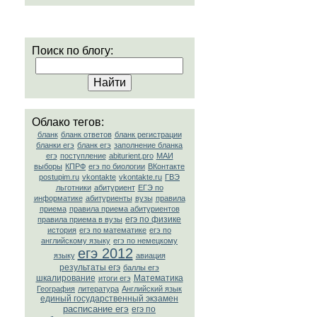
Поиск по блогу:
Облако тегов:
бланк
бланк ответов
бланк регистрации
бланки егэ
бланк егэ
заполнение бланка
егэ
поступление
abiturient.pro
МАИ
выборы
КПРФ
егэ по биологии
ВКонтакте
postupim.ru
vkontakte
vkontakte.ru
ГВЭ
льготники
абитуриент
ЕГЭ по
информатике
абитуриенты
вузы
правила
приема
правила приема абитуриентов
егэ по физике
правила приема в вузы
история
егэ по математике
егэ по
английскому языку
егэ по немецкому
егэ 2012
языку
авиация
результаты егэ
баллы егэ
шкалирование
Математика
итоги егэ
География
литература
Английский язык
единый государственный экзамен
расписание егэ
егэ по