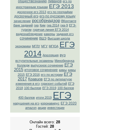
обществознанию
ливанов
егэ по
ЕГЭ 2013
иностранным языкам
досрочное егэ 2013
егэ по географии
досрочный егэ
егэ по русскому языку
рособрнадзор
зачисление
ВКонтaкте
банк заданий
гиа
Ким
гиа 2014
гиа-9
ЕГЭ-
туризм
горячая линия ЕГЭ 2014
видеонаблюдение
камеры
задания егэ
сочинение
ВШЭ
Высшая школа
ЕГЭ
экономики
МГЛУ
МГУ
МГЮА
2014
вуз
Апелляция
вступительные экзамены
Минобрнаука
ЕГЭ
Колледж
выпускное сочинение
2015
итоговое сочинение
кимы
кимы
ЕГЭ
2015
ЕГЭ 2016
егэ по истории
2017
Кравцов
ЕГЭ по литературе
изменения в егэ
горизонт событий
ЕГЭ
2018
100 быллов
ЕГЭ 2019
100 баллов
ЕГЭ
400 баллов
итоги 2019
ЕГЭ 2020
нарушения на егэ
коронавирус
amazon
акции
инвестиции
Онлайн всего:
28
Гостей:
28