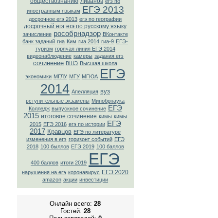
обществознанию
ливанов
егэ по
ЕГЭ 2013
иностранным языкам
досрочное егэ 2013
егэ по географии
досрочный егэ
егэ по русскому языку
рособрнадзор
зачисление
ВКонтaкте
банк заданий
гиа
Ким
гиа 2014
гиа-9
ЕГЭ-
туризм
горячая линия ЕГЭ 2014
видеонаблюдение
камеры
задания егэ
сочинение
ВШЭ
Высшая школа
ЕГЭ
экономики
МГЛУ
МГУ
МГЮА
2014
вуз
Апелляция
вступительные экзамены
Минобрнаука
ЕГЭ
Колледж
выпускное сочинение
2015
итоговое сочинение
кимы
кимы
ЕГЭ
2015
ЕГЭ 2016
егэ по истории
2017
Кравцов
ЕГЭ по литературе
изменения в егэ
горизонт событий
ЕГЭ
2018
100 быллов
ЕГЭ 2019
100 баллов
ЕГЭ
400 баллов
итоги 2019
ЕГЭ 2020
нарушения на егэ
коронавирус
amazon
акции
инвестиции
Онлайн всего:
28
Гостей:
28