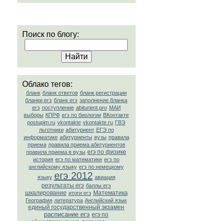
Поиск по блогу:
Облако тегов:
бланк
бланк ответов
бланк регистрации
бланки егэ
бланк егэ
заполнение бланка
егэ
поступление
abiturient.pro
МАИ
выборы
КПРФ
егэ по биологии
ВКонтакте
postupim.ru
vkontakte
vkontakte.ru
ГВЭ
льготники
абитуриент
ЕГЭ по
информатике
абитуриенты
вузы
правила
приема
правила приема абитуриентов
егэ по физике
правила приема в вузы
история
егэ по математике
егэ по
английскому языку
егэ по немецкому
егэ 2012
языку
авиация
результаты егэ
баллы егэ
шкалирование
Математика
итоги егэ
География
литература
Английский язык
единый государственный экзамен
расписание егэ
егэ по