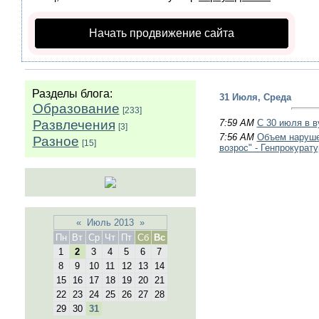
Начать продвижение сайта
Разделы блога:
31 Июля, Среда
Образование
[233]
Развлечения
7:59 AM
С 30 июля в в
[3]
7:56 AM
Объем наруше
Разное
[15]
возрос" - Генпрокурату
«
Июль 2013
»
Пн
Вт
Ср
Чт
Пт
Сб
Вс
1
2
3
4
5
6
7
8
9
10
11
12
13
14
15
16
17
18
19
20
21
22
23
24
25
26
27
28
29
30
31