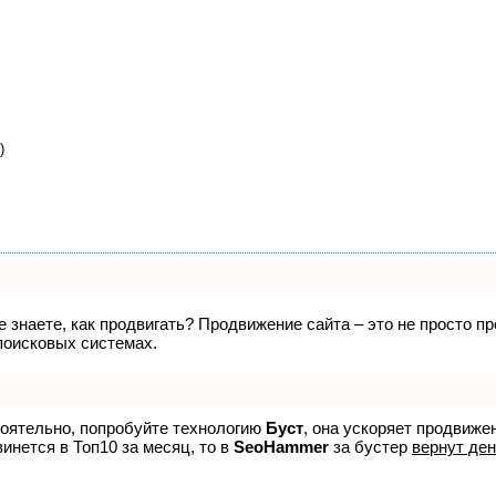
)
не знаете, как продвигать? Продвижение сайта – это не просто 
поисковых системах.
тоятельно, попробуйте технологию
Буст
, она ускоряет продвиже
винется в Топ10 за месяц, то в
SeoHammer
за бустер
вернут ден