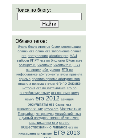
Поиск по блогу:
Облако тегов:
бланк
бланк ответов
бланк регистрации
бланки егэ
бланк егэ
заполнение бланка
егэ
поступление
abiturient.pro
МАИ
выборы
КПРФ
егэ по биологии
ВКонтакте
postupim.ru
vkontakte
vkontakte.ru
ГВЭ
льготники
абитуриент
ЕГЭ по
информатике
абитуриенты
вузы
правила
приема
правила приема абитуриентов
егэ по физике
правила приема в вузы
история
егэ по математике
егэ по
английскому языку
егэ по немецкому
егэ 2012
языку
авиация
результаты егэ
баллы егэ
шкалирование
Математика
итоги егэ
География
литература
Английский язык
единый государственный экзамен
расписание егэ
егэ по
обществознанию
ливанов
егэ по
ЕГЭ 2013
иностранным языкам