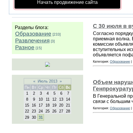
Начать продвижение сайта
С 30 июля в 
Разделы блога:
Образование
Согласно порядку
[233]
приемная волна. 
Развлечения
[3]
комиссии объявля
Разное
[15]
вступительных ис
объявляется пофа
Категория:
Образование
|
«
Июль 2013
»
Объем наруше
Пн
Вт
Ср
Чт
Пт
Сб
Вс
Генпрокурату
1
2
3
4
5
6
7
В Генеральной пр
8
9
10
11
12
13
14
связи с большим 
15
16
17
18
19
20
21
Категория:
Образование
|
22
23
24
25
26
27
28
29
30
31