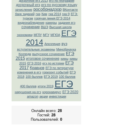
досрочное егэ 2013
егэ по географии
досрочный егэ
егэ по русскому языку
рособрнадзор
зачисление
ВКонтaкте
банк заданий
гиа
Ким
гиа 2014
гиа-9
ЕГЭ-
туризм
горячая линия ЕГЭ 2014
видеонаблюдение
камеры
задания егэ
сочинение
ВШЭ
Высшая школа
ЕГЭ
экономики
МГЛУ
МГУ
МГЮА
2014
вуз
Апелляция
вступительные экзамены
Минобрнаука
ЕГЭ
Колледж
выпускное сочинение
2015
итоговое сочинение
кимы
кимы
ЕГЭ
2015
ЕГЭ 2016
егэ по истории
2017
Кравцов
ЕГЭ по литературе
изменения в егэ
горизонт событий
ЕГЭ
2018
100 быллов
ЕГЭ 2019
100 баллов
ЕГЭ
400 баллов
итоги 2019
ЕГЭ 2020
нарушения на егэ
коронавирус
amazon
акции
инвестиции
Онлайн всего:
28
Гостей:
28
Пользователей:
0