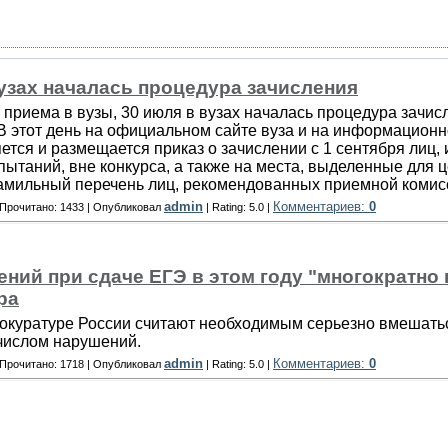
вузах началась процедура зачисления
 приема в вузы, 30 июля в вузах началась процедура зачис
В этот день на официальном сайте вуза и на информацион
ется и размещается приказ о зачислении с 1 сентября лиц,
пытаний, вне конкурса, а также на места, выделенные для ц
мильный перечень лиц, рекомендованных приемной комисси
admin
Комментариев:
0
 Прочитано: 1433 | Опубликовал
| Rating: 5.0 |
ний при сдаче ЕГЭ в этом году "многократно 
ра
окуратуре России считают необходимым серьезно вмешатьс
числом нарушений.
admin
Комментариев:
0
 Прочитано: 1718 | Опубликовал
| Rating: 5.0 |