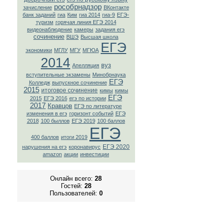
рособрнадзор
зачисление
ВКонтaкте
банк заданий
гиа
Ким
гиа 2014
гиа-9
ЕГЭ-
туризм
горячая линия ЕГЭ 2014
видеонаблюдение
камеры
задания егэ
сочинение
ВШЭ
Высшая школа
ЕГЭ
экономики
МГЛУ
МГУ
МГЮА
2014
вуз
Апелляция
вступительные экзамены
Минобрнаука
ЕГЭ
Колледж
выпускное сочинение
2015
итоговое сочинение
кимы
кимы
ЕГЭ
2015
ЕГЭ 2016
егэ по истории
2017
Кравцов
ЕГЭ по литературе
изменения в егэ
горизонт событий
ЕГЭ
2018
100 быллов
ЕГЭ 2019
100 баллов
ЕГЭ
400 баллов
итоги 2019
ЕГЭ 2020
нарушения на егэ
коронавирус
amazon
акции
инвестиции
Онлайн всего:
28
Гостей:
28
Пользователей:
0