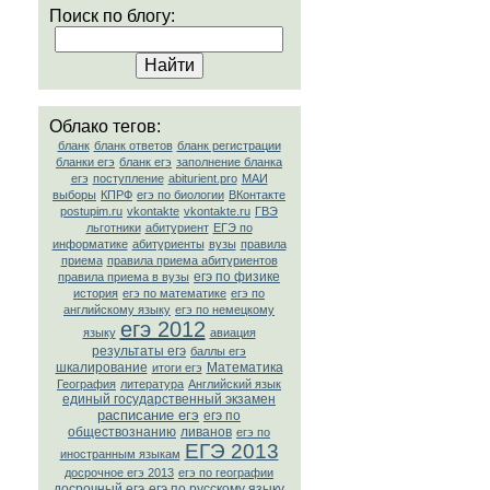
Поиск по блогу:
Облако тегов:
бланк
бланк ответов
бланк регистрации
бланки егэ
бланк егэ
заполнение бланка
егэ
поступление
abiturient.pro
МАИ
выборы
КПРФ
егэ по биологии
ВКонтакте
postupim.ru
vkontakte
vkontakte.ru
ГВЭ
льготники
абитуриент
ЕГЭ по
информатике
абитуриенты
вузы
правила
приема
правила приема абитуриентов
егэ по физике
правила приема в вузы
история
егэ по математике
егэ по
английскому языку
егэ по немецкому
егэ 2012
языку
авиация
результаты егэ
баллы егэ
шкалирование
Математика
итоги егэ
География
литература
Английский язык
единый государственный экзамен
расписание егэ
егэ по
обществознанию
ливанов
егэ по
ЕГЭ 2013
иностранным языкам
досрочное егэ 2013
егэ по географии
досрочный егэ
егэ по русскому языку