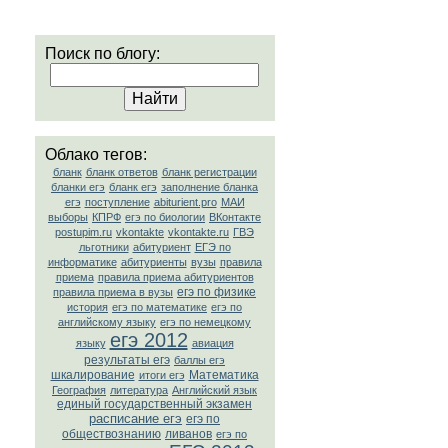
Поиск по блогу:
Облако тегов:
бланк
бланк ответов
бланк регистрации
бланки егэ
бланк егэ
заполнение бланка
егэ
поступление
abiturient.pro
МАИ
выборы
КПРФ
егэ по биологии
ВКонтакте
postupim.ru
vkontakte
vkontakte.ru
ГВЭ
льготники
абитуриент
ЕГЭ по
информатике
абитуриенты
вузы
правила
приема
правила приема абитуриентов
егэ по физике
правила приема в вузы
история
егэ по математике
егэ по
английскому языку
егэ по немецкому
егэ 2012
языку
авиация
результаты егэ
баллы егэ
шкалирование
Математика
итоги егэ
География
литература
Английский язык
единый государственный экзамен
расписание егэ
егэ по
обществознанию
ливанов
егэ по