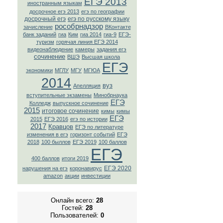
ЕГЭ 2013
иностранным языкам
досрочное егэ 2013
егэ по географии
досрочный егэ
егэ по русскому языку
рособрнадзор
зачисление
ВКонтaкте
банк заданий
гиа
Ким
гиа 2014
гиа-9
ЕГЭ-
туризм
горячая линия ЕГЭ 2014
видеонаблюдение
камеры
задания егэ
сочинение
ВШЭ
Высшая школа
ЕГЭ
экономики
МГЛУ
МГУ
МГЮА
2014
вуз
Апелляция
вступительные экзамены
Минобрнаука
ЕГЭ
Колледж
выпускное сочинение
2015
итоговое сочинение
кимы
кимы
ЕГЭ
2015
ЕГЭ 2016
егэ по истории
2017
Кравцов
ЕГЭ по литературе
изменения в егэ
горизонт событий
ЕГЭ
2018
100 быллов
ЕГЭ 2019
100 баллов
ЕГЭ
400 баллов
итоги 2019
ЕГЭ 2020
нарушения на егэ
коронавирус
amazon
акции
инвестиции
Онлайн всего:
28
Гостей:
28
Пользователей:
0