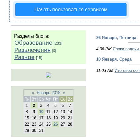
Начать пользоваться сервисом
Разделы блога:
26 Января, Пятница
Образование
[233]
Развлечения
4:36 PM
Cроки подачи 
[3]
Разное
[15]
10 Января, Среда
11:03 AM
Итоговое со
«
Январь 2018
»
Пн
Вт
Ср
Чт
Пт
Сб
Вс
1
2
3
4
5
6
7
8
9
10
11
12
13
14
15
16
17
18
19
20
21
22
23
24
25
26
27
28
29
30
31