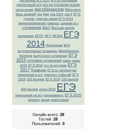
досрочное егэ 2013
егэ по географии
досрочный егэ
егэ по русскому языку
рособрнадзор
зачисление
ВКонтaкте
банк заданий
гиа
Ким
гиа 2014
гиа-9
ЕГЭ-
туризм
горячая линия ЕГЭ 2014
видеонаблюдение
камеры
задания егэ
сочинение
ВШЭ
Высшая школа
ЕГЭ
экономики
МГЛУ
МГУ
МГЮА
2014
вуз
Апелляция
вступительные экзамены
Минобрнаука
ЕГЭ
Колледж
выпускное сочинение
2015
итоговое сочинение
кимы
кимы
ЕГЭ
2015
ЕГЭ 2016
егэ по истории
2017
Кравцов
ЕГЭ по литературе
изменения в егэ
горизонт событий
ЕГЭ
2018
100 быллов
ЕГЭ 2019
100 баллов
ЕГЭ
400 баллов
итоги 2019
ЕГЭ 2020
нарушения на егэ
коронавирус
amazon
акции
инвестиции
Онлайн всего:
28
Гостей:
28
Пользователей:
0