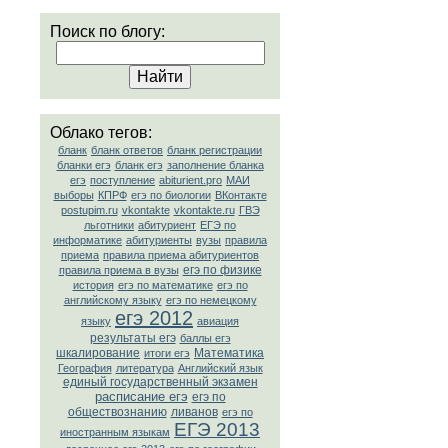
Поиск по блогу:
Облако тегов:
бланк
бланк ответов
бланк регистрации
бланки егэ
бланк егэ
заполнение бланка
егэ
поступление
abiturient.pro
МАИ
выборы
КПРФ
егэ по биологии
ВКонтакте
postupim.ru
vkontakte
vkontakte.ru
ГВЭ
льготники
абитуриент
ЕГЭ по
информатике
абитуриенты
вузы
правила
приема
правила приема абитуриентов
егэ по физике
правила приема в вузы
история
егэ по математике
егэ по
английскому языку
егэ по немецкому
егэ 2012
языку
авиация
результаты егэ
баллы егэ
шкалирование
Математика
итоги егэ
География
литература
Английский язык
единый государственный экзамен
расписание егэ
егэ по
обществознанию
ливанов
егэ по
ЕГЭ 2013
иностранным языкам