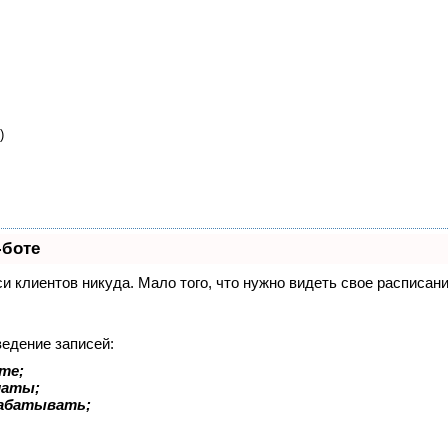
)
-боте
иси клиентов никуда. Мало того, что нужно видеть свое расписа
ведение записей:
те;
латы;
рабатывать;