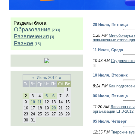
Разделы блога:
20 Июля, Пятница
Образование
[233]
Развлечения
1:25 PM
Минобрнауки о
[3]
повышенные стипенди
Разное
[15]
11 Июля, Среда
10:43 AM
Студенческо
(3)
10 Июля, Вторник
«
Июль 2012
»
Пн
Вт
Ср
Чт
Пт
Сб
Вс
8:24 PM
Как подготови
1
2
3
4
5
6
7
8
06 Июля, Пятница
9
10
11
12
13
14
15
11:20 AM
Ливанов на ч
16
17
18
19
20
21
22
организации ЕГЭ-2012
23
24
25
26
27
28
29
30
31
05 Июля, Четверг
12:35 PM
Тверские ву