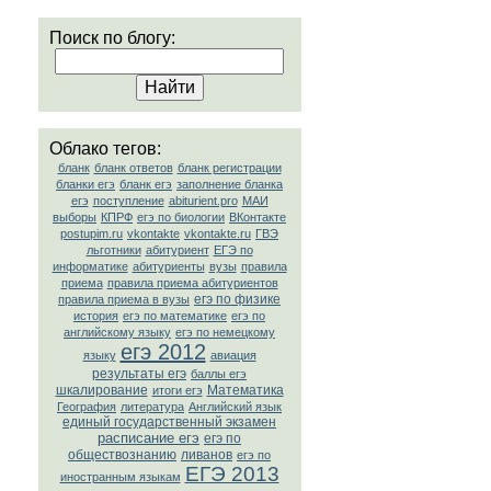
Поиск по блогу:
Облако тегов:
бланк
бланк ответов
бланк регистрации
бланки егэ
бланк егэ
заполнение бланка
егэ
поступление
abiturient.pro
МАИ
выборы
КПРФ
егэ по биологии
ВКонтакте
postupim.ru
vkontakte
vkontakte.ru
ГВЭ
льготники
абитуриент
ЕГЭ по
информатике
абитуриенты
вузы
правила
приема
правила приема абитуриентов
егэ по физике
правила приема в вузы
история
егэ по математике
егэ по
английскому языку
егэ по немецкому
егэ 2012
языку
авиация
результаты егэ
баллы егэ
шкалирование
Математика
итоги егэ
География
литература
Английский язык
единый государственный экзамен
расписание егэ
егэ по
обществознанию
ливанов
егэ по
ЕГЭ 2013
иностранным языкам