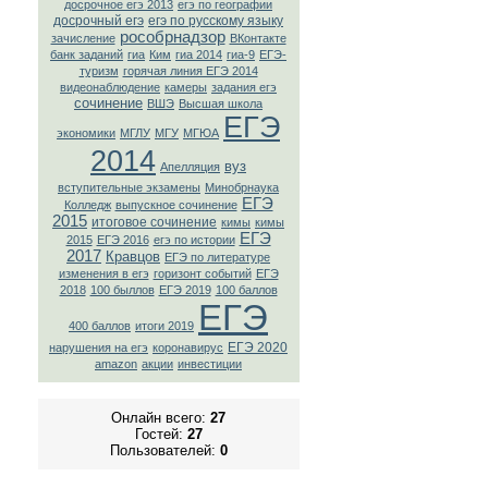
досрочное егэ 2013
егэ по географии
досрочный егэ
егэ по русскому языку
рособрнадзор
зачисление
ВКонтaкте
банк заданий
гиа
Ким
гиа 2014
гиа-9
ЕГЭ-
туризм
горячая линия ЕГЭ 2014
видеонаблюдение
камеры
задания егэ
сочинение
ВШЭ
Высшая школа
ЕГЭ
экономики
МГЛУ
МГУ
МГЮА
2014
вуз
Апелляция
вступительные экзамены
Минобрнаука
ЕГЭ
Колледж
выпускное сочинение
2015
итоговое сочинение
кимы
кимы
ЕГЭ
2015
ЕГЭ 2016
егэ по истории
2017
Кравцов
ЕГЭ по литературе
изменения в егэ
горизонт событий
ЕГЭ
2018
100 быллов
ЕГЭ 2019
100 баллов
ЕГЭ
400 баллов
итоги 2019
ЕГЭ 2020
нарушения на егэ
коронавирус
amazon
акции
инвестиции
Онлайн всего:
27
Гостей:
27
Пользователей:
0