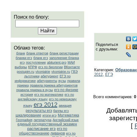
Поиск по блогу:
Поделиться
Облако тегов:
с друзьями:
бланк
бланк ответов
бланк регистрации
бланки егэ
бланк егэ
заполнение бланка
егэ
поступление
abiturient.pro
МАИ
выборы
КПРФ
егэ по биологии
ВКонтакте
Категория
:
Образован
postupim.ru
vkontakte
vkontakte.ru
ГВЭ
2012
,
ЕГЭ
льготники
абитуриент
ЕГЭ по
информатике
абитуриенты
вузы
правила
приема
правила приема абитуриентов
егэ по физике
правила приема в вузы
история
егэ по математике
егэ по
Всего комментариев
:
0
английскому языку
егэ по немецкому
егэ 2012
языку
авиация
Добавлять
результаты егэ
баллы егэ
шкалирование
Математика
итоги егэ
зарегист
География
литература
Английский язык
единый государственный экзамен
[
расписание егэ
егэ по
обществознанию
ливанов
егэ по