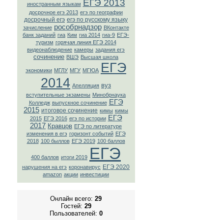
ЕГЭ 2013
иностранным языкам
досрочное егэ 2013
егэ по географии
досрочный егэ
егэ по русскому языку
рособрнадзор
зачисление
ВКонтaкте
банк заданий
гиа
Ким
гиа 2014
гиа-9
ЕГЭ-
туризм
горячая линия ЕГЭ 2014
видеонаблюдение
камеры
задания егэ
сочинение
ВШЭ
Высшая школа
ЕГЭ
экономики
МГЛУ
МГУ
МГЮА
2014
вуз
Апелляция
вступительные экзамены
Минобрнаука
ЕГЭ
Колледж
выпускное сочинение
2015
итоговое сочинение
кимы
кимы
ЕГЭ
2015
ЕГЭ 2016
егэ по истории
2017
Кравцов
ЕГЭ по литературе
изменения в егэ
горизонт событий
ЕГЭ
2018
100 быллов
ЕГЭ 2019
100 баллов
ЕГЭ
400 баллов
итоги 2019
ЕГЭ 2020
нарушения на егэ
коронавирус
amazon
акции
инвестиции
Онлайн всего:
29
Гостей:
29
Пользователей:
0