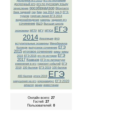
досрочное егэ 2013
егэ по географии
досрочный егэ
егэ по русскому языку
рособрнадзор
зачисление
ВКонтaкте
банк заданий
гиа
Ким
гиа 2014
гиа-9
ЕГЭ-
туризм
горячая линия ЕГЭ 2014
видеонаблюдение
камеры
задания егэ
сочинение
ВШЭ
Высшая школа
ЕГЭ
экономики
МГЛУ
МГУ
МГЮА
2014
вуз
Апелляция
вступительные экзамены
Минобрнаука
ЕГЭ
Колледж
выпускное сочинение
2015
итоговое сочинение
кимы
кимы
ЕГЭ
2015
ЕГЭ 2016
егэ по истории
2017
Кравцов
ЕГЭ по литературе
изменения в егэ
горизонт событий
ЕГЭ
2018
100 быллов
ЕГЭ 2019
100 баллов
ЕГЭ
400 баллов
итоги 2019
ЕГЭ 2020
нарушения на егэ
коронавирус
amazon
акции
инвестиции
Онлайн всего:
27
Гостей:
27
Пользователей:
0