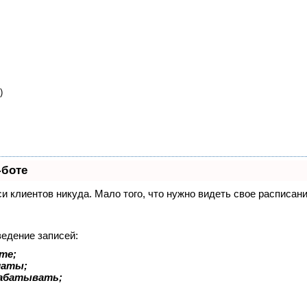
)
-боте
иси клиентов никуда. Мало того, что нужно видеть свое расписа
ведение записей:
те;
латы;
рабатывать;