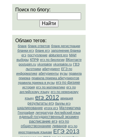
Поиск по блогу:
Облако тегов:
бланк
бланк ответов
бланк регистрации
бланки егэ
бланк егэ
заполнение бланка
егэ
поступление
abiturient.pro
МАИ
выборы
КПРФ
егэ по биологии
ВКонтакте
postupim.ru
vkontakte
vkontakte.ru
ГВЭ
льготники
абитуриент
ЕГЭ по
информатике
абитуриенты
вузы
правила
приема
правила приема абитуриентов
егэ по физике
правила приема в вузы
история
егэ по математике
егэ по
английскому языку
егэ по немецкому
егэ 2012
языку
авиация
результаты егэ
баллы егэ
шкалирование
Математика
итоги егэ
География
литература
Английский язык
единый государственный экзамен
расписание егэ
егэ по
обществознанию
ливанов
егэ по
ЕГЭ 2013
иностранным языкам