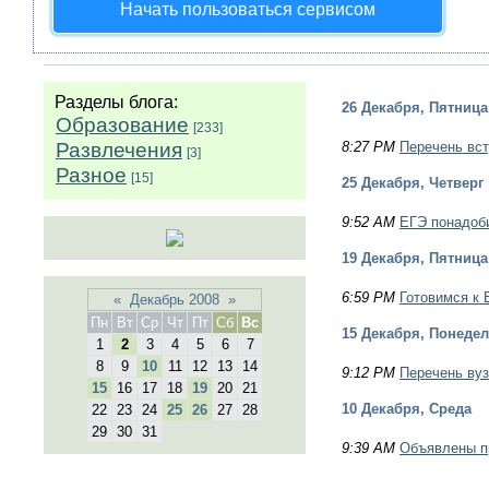
Начать пользоваться сервисом
Разделы блога:
26 Декабря, Пятница
Образование
[233]
Развлечения
8:27 PM
Перечень вст
[3]
Разное
[15]
25 Декабря, Четверг
9:52 AM
ЕГЭ понадоб
19 Декабря, Пятница
6:59 PM
Готовимся к 
«
Декабрь 2008
»
Пн
Вт
Ср
Чт
Пт
Сб
Вс
15 Декабря, Понеде
1
2
3
4
5
6
7
8
9
10
11
12
13
14
9:12 PM
Перечень вуз
15
16
17
18
19
20
21
10 Декабря, Среда
22
23
24
25
26
27
28
29
30
31
9:39 AM
Объявлены пр