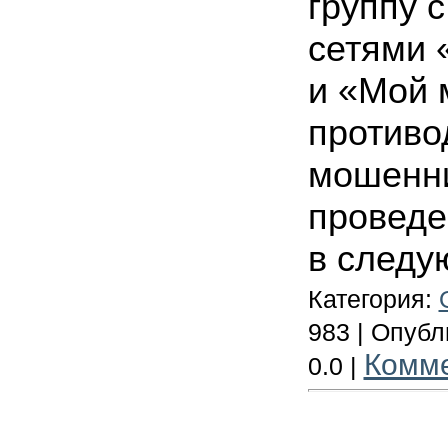
группу 
сетями 
и «Мой 
противо
мошенни
проведе
в следу
Категория:
983 | Опуб
Комм
0.0 |