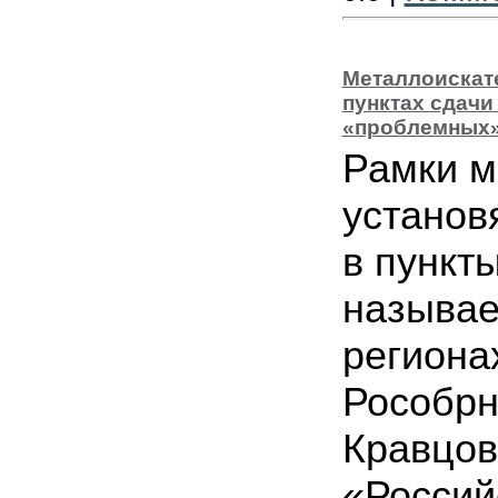
Металлоискате
пунктах сдачи
«проблемных»
Рамки м
установ
в пункт
называ
региона
Рособрн
Кравцов
«Россий