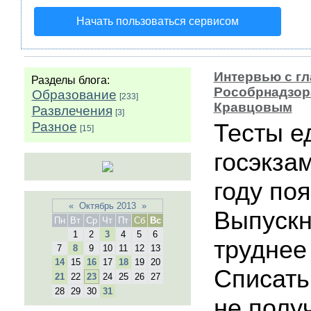
Начать пользоваться сервисом
Интервью с г
Разделы блога:
Рособрнадзор
Образование
[233]
Кравцовым
Развлечения
[3]
Тесты е
Разное
[15]
госэкза
году по
«
Октябрь 2013
»
Выпускн
Пн
Вт
Ср
Чт
Пт
Сб
Вс
1
2
3
4
5
6
труднее
7
8
9
10
11
12
13
14
15
16
17
18
19
20
Списать
21
22
23
24
25
26
27
28
29
30
31
не полу