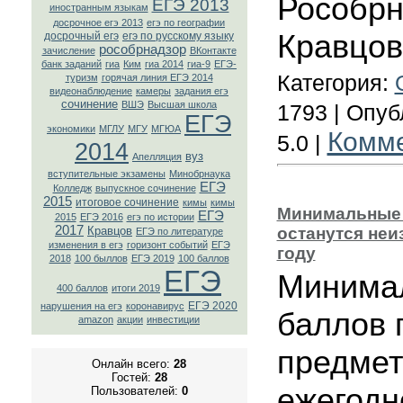
Рособрн
ЕГЭ 2013
иностранным языкам
досрочное егэ 2013
егэ по географии
Кравцов
досрочный егэ
егэ по русскому языку
рособрнадзор
зачисление
ВКонтaкте
банк заданий
гиа
Ким
гиа 2014
гиа-9
ЕГЭ-
Категория:
туризм
горячая линия ЕГЭ 2014
видеонаблюдение
камеры
задания егэ
сочинение
ВШЭ
Высшая школа
1793 | Опу
ЕГЭ
экономики
МГЛУ
МГУ
МГЮА
Комм
5.0 |
2014
вуз
Апелляция
вступительные экзамены
Минобрнаука
ЕГЭ
Колледж
выпускное сочинение
2015
итоговое сочинение
кимы
кимы
Минимальные
ЕГЭ
2015
ЕГЭ 2016
егэ по истории
2017
Кравцов
останутся неи
ЕГЭ по литературе
изменения в егэ
горизонт событий
ЕГЭ
году
2018
100 быллов
ЕГЭ 2019
100 баллов
ЕГЭ
Минимал
400 баллов
итоги 2019
ЕГЭ 2020
нарушения на егэ
коронавирус
баллов 
amazon
акции
инвестиции
предмет
Онлайн всего:
28
Гостей:
28
ежегодн
Пользователей:
0