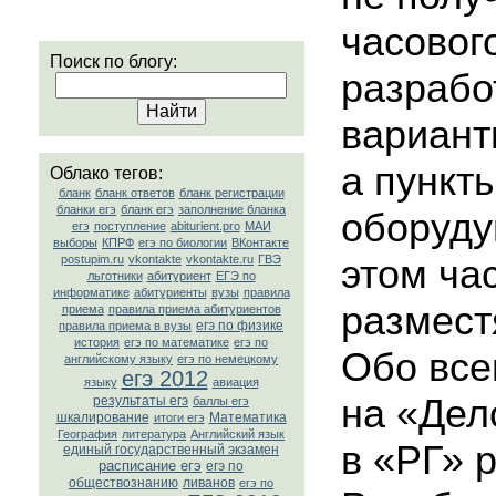
часовог
Поиск по блогу:
разрабо
вариант
а пункт
Облако тегов:
бланк
бланк ответов
бланк регистрации
бланки егэ
бланк егэ
заполнение бланка
оборуду
егэ
поступление
abiturient.pro
МАИ
выборы
КПРФ
егэ по биологии
ВКонтакте
этом ча
postupim.ru
vkontakte
vkontakte.ru
ГВЭ
льготники
абитуриент
ЕГЭ по
информатике
абитуриенты
вузы
правила
размест
приема
правила приема абитуриентов
егэ по физике
правила приема в вузы
история
егэ по математике
егэ по
Обо все
английскому языку
егэ по немецкому
егэ 2012
языку
авиация
на «Дел
результаты егэ
баллы егэ
шкалирование
Математика
итоги егэ
География
литература
Английский язык
в «РГ» 
единый государственный экзамен
расписание егэ
егэ по
обществознанию
ливанов
егэ по