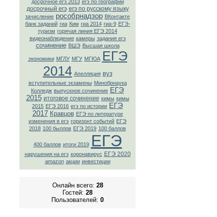
досрочное егэ 2013
егэ по географии
досрочный егэ
егэ по русскому языку
рособрнадзор
зачисление
ВКонтaкте
банк заданий
гиа
Ким
гиа 2014
гиа-9
ЕГЭ-
туризм
горячая линия ЕГЭ 2014
видеонаблюдение
камеры
задания егэ
сочинение
ВШЭ
Высшая школа
ЕГЭ
экономики
МГЛУ
МГУ
МГЮА
2014
вуз
Апелляция
вступительные экзамены
Минобрнаука
ЕГЭ
Колледж
выпускное сочинение
2015
итоговое сочинение
кимы
кимы
ЕГЭ
2015
ЕГЭ 2016
егэ по истории
2017
Кравцов
ЕГЭ по литературе
изменения в егэ
горизонт событий
ЕГЭ
2018
100 быллов
ЕГЭ 2019
100 баллов
ЕГЭ
400 баллов
итоги 2019
ЕГЭ 2020
нарушения на егэ
коронавирус
amazon
акции
инвестиции
Онлайн всего:
28
Гостей:
28
Пользователей:
0