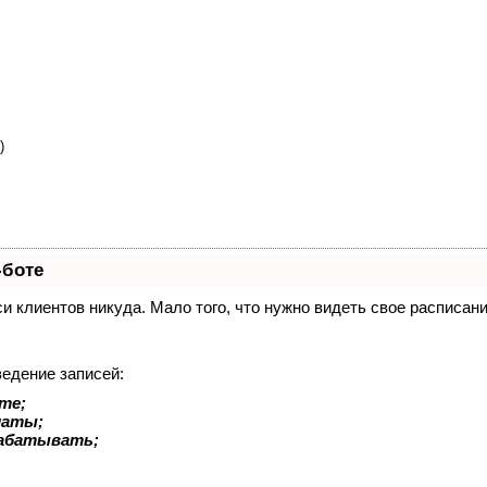
)
-боте
иси клиентов никуда. Мало того, что нужно видеть свое расписа
ведение записей:
те;
латы;
рабатывать;