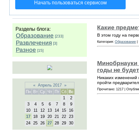
Начать пользоваться сервисом
Какие предме
Разделы блога:
Образование
В этом году на пер
[233]
Развлечения
Категория:
Образование
|
[3]
Разное
[15]
Минобрнауки 
годы не будет
Никаких изменений 
пройти предварител
«
Апрель 2017
»
Прочитано: 1217 | Опубл
Пн
Вт
Ср
Чт
Пт
Сб
Вс
1
2
3
4
5
6
7
8
9
10
11
12
13
14
15
16
17
18
19
20
21
22
23
24
25
26
27
28
29
30