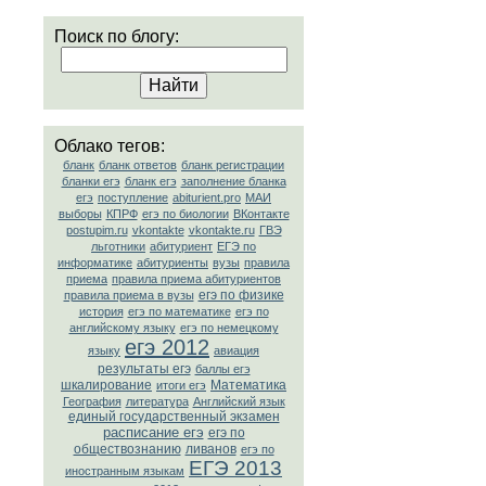
Поиск по блогу:
Облако тегов:
бланк
бланк ответов
бланк регистрации
бланки егэ
бланк егэ
заполнение бланка
егэ
поступление
abiturient.pro
МАИ
выборы
КПРФ
егэ по биологии
ВКонтакте
postupim.ru
vkontakte
vkontakte.ru
ГВЭ
льготники
абитуриент
ЕГЭ по
информатике
абитуриенты
вузы
правила
приема
правила приема абитуриентов
егэ по физике
правила приема в вузы
история
егэ по математике
егэ по
английскому языку
егэ по немецкому
егэ 2012
языку
авиация
результаты егэ
баллы егэ
шкалирование
Математика
итоги егэ
География
литература
Английский язык
единый государственный экзамен
расписание егэ
егэ по
обществознанию
ливанов
егэ по
ЕГЭ 2013
иностранным языкам